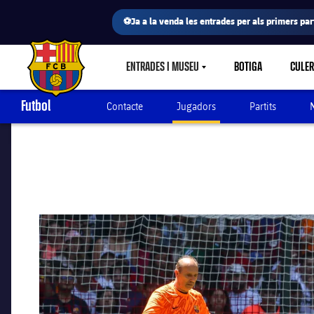
⚽Ja a la venda les entrades per als primers part
ENTRADES I MUSEU
BOTIGA
CULE
LABEL.SHARE.CARETDOWN
FC Barcelona club badge
Futbol
Contacte
Jugadors
Partits
N