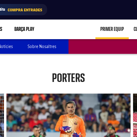
its
COMPRA ENTRADES
RS
BARÇA PLAY
PRIMER EQUIP
C
LABEL.ARIA.C
otícies
Sobre Nosaltres
PORTERS