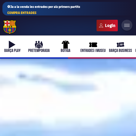
⚽Ja a la venda les entrades per als primers partits
COMPRA ENTRADES
FC Barcelona club badge
b-play
culers-ball
uniform
ticket-full
ticket-vi
BARÇA PLAY
PRETEMPORADA
BOTIGA
ENTRADES I MUSEU
BARÇA BUSINESS
PLUSICON
MÉS
Primer equip
Femení
plusicon
més
Actualitat
Barça Atlètic
plusicon
més