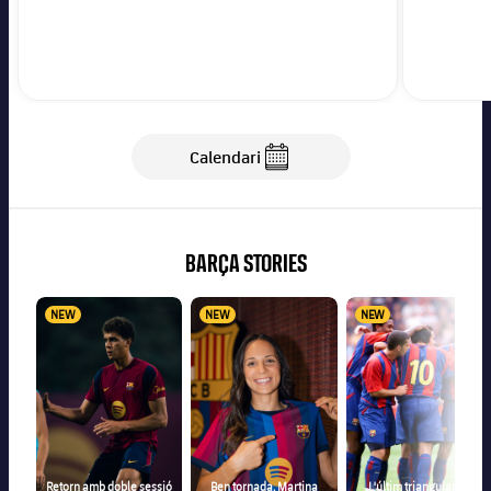
Calendari
Calendari
BARÇA STORIES
NEW
NEW
NEW
Retorn amb doble sessió
Ben tornada, Martina
L'últim triangular 🆚