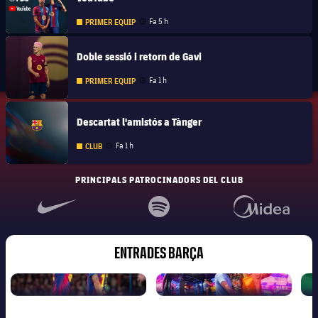
Fa 5 h
PRIMER EQUIP
Data de publicació
FC Barcelona club badge
Doble sessió i retorn de Gavi
Fa 1 h
PRIMER EQUIP
Data de publicació
FC Barcelona club badge
Descartat l'amistós a Tànger
Fa 1 h
CLUB
Data de publicació
PRINCIPALS PATROCINADORS DEL CLUB
ENTRADES BARÇA
FUTBOL
MUSEU
MASCULÍ
BARÇA