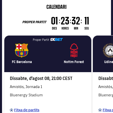
CALENDARI
01
23
32
09
:
:
:
PROPER PARTIT
DIES
HORES
MIN
SEG
1xbet-multi
Proper Partit
FC Barcelona
Nottm Forest
Udine
Dissabte, d’agost 08,
21:00 CEST
Dissabt
Amistós, Jornada 1
Amistós,
Bluenergy Stadium
Bluener
Fitxa de partits
Fitxa 