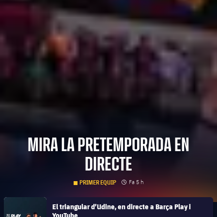
MIRA LA PRETEMPORADA EN
DIRECTE
clock
Data de publicació
Fa 5 h
PRIMER EQUIP
FC Barcelona club badge
El triangular d’Udine, en directe a Barça Play i
YouTube