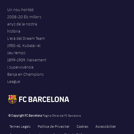
Un nou horitzó
2008-20 Els millors
anys de la nostra
història
L'era del Dream Team
1950-61. Kubala i el
seu temps
1899-1909. Naixement
i supervivència
Barça en Champions
League
© Copyright FC Barcelona
Pàgina Oficial del FC Barcelona
Termes Legals
Política de Privacitat
Cookies
Accessibilitat