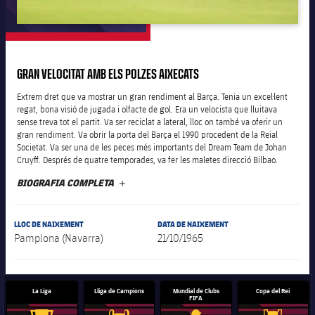
plusicon
més
Junta Directiva
GRAN VELOCITAT AMB ELS POLZES AIXECATS
plusicon
més
Extrem dret que va mostrar un gran rendiment al Barça. Tenia un excel·lent
Estructura executiva
regat, bona visió de jugada i olfacte de gol. Era un velocista que lluitava
Barça Academy
plusicon
més
sense treva tot el partit. Va ser reciclat a lateral, lloc on també va oferir un
gran rendiment. Va obrir la porta del Barça el 1990 procedent de la Reial
Organigrames
Societat. Va ser una de les peces més importants del Dream Team de Johan
Més que un club
chevron-right
label.aria.chevronright
Dècada a dècada
Cruyff. Després de quatre temporades, va fer les maletes direcció Bilbao.
BIOGRAFIA COMPLETA
MÉS
Òrgans
Masia 360
chevron-right
label.aria.chevronright
Presidents
Documents
LLOC DE NAIXEMENT
DATA DE NAIXEMENT
La Masia
chevron-right
label.aria.chevronright
Jugadors de llegenda
Pamplona (Navarra)
21/10/1965
Comissions i òrgans
Entrenadors
chevron-right
label.aria.chevronright
La Liga
Lliga de Campions
Mundial de Clubs
Copa del Rei
FIFA
Centre de documentació