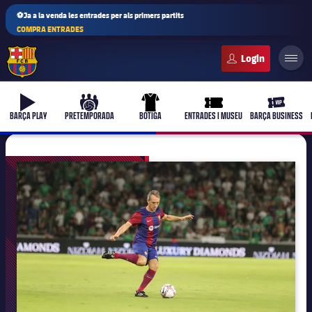
⚽Ja a la venda les entrades per als primers partits
COMPRA ENTRADES
FC Barcelona club badge
b-play
culers-ball
uniform
ticket-full
ticket-vi
BARÇA PLAY
PRETEMPORADA
BOTIGA
ENTRADES I MUSEU
BARÇA BUSINESS