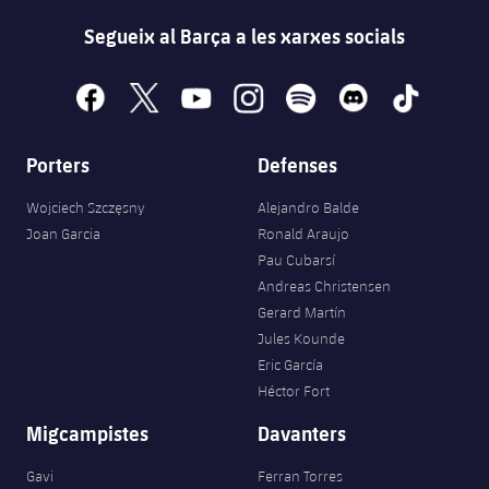
Serveis Mèdics
Acreditacions
Segueix al Barça a les xarxes socials
Accessibilitat
Instal·lacions
facebook
x
youtube
instagram
spotify
discord
tiktok
Porters
Defenses
Wojciech Szczęsny
Alejandro Balde
Joan Garcia
Ronald Araujo
Pau Cubarsí
Andreas Christensen
Gerard Martín
Jules Kounde
Eric García
Héctor Fort
Migcampistes
Davanters
Gavi
Ferran Torres