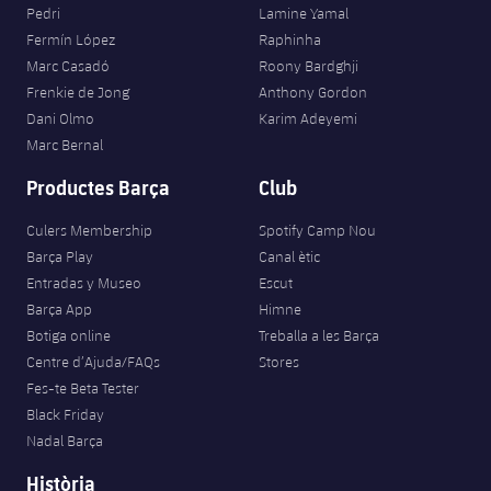
Pedri
Lamine Yamal
Fermín López
Raphinha
Marc Casadó
Roony Bardghji
Frenkie de Jong
Anthony Gordon
Dani Olmo
Karim Adeyemi
Marc Bernal
Productes Barça
Club
Culers Membership
Spotify Camp Nou
Barça Play
Canal ètic
Entradas y Museo
Escut
Barça App
Himne
Botiga online
Treballa a les Barça
Centre d’Ajuda/FAQs
Stores
Fes-te Beta Tester
Black Friday
Nadal Barça
Història