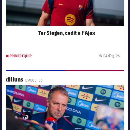
Ter Stegen, cedit a l’Ajax
04 d’ag. 26
PRIMER EQUIP
Data d
dilluns
D’AGOST 03
FC Barcelona club badge