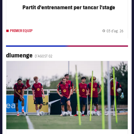
Partit d'entrenament per tancar l'stage
03 d’ag. 26
PRIMER EQUIP
Data d
diumenge
D’AGOST 02
FC Barcelona club badge