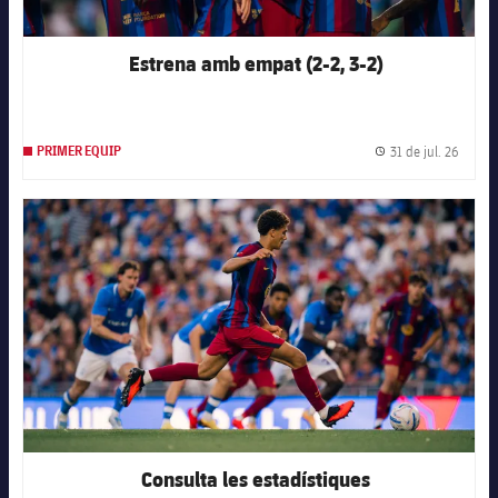
Estrena amb empat (2-2, 3-2)
31 de jul. 26
PRIMER EQUIP
Data d
FC Barcelona club badge
Consulta les estadístiques