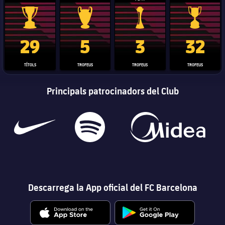
Trofeu de la Liga
Trofeu de la Lliga de Campions
Trofeu del Mundial de Clubs
Copa del 
29
5
3
32
TÍTOLS
TROFEUS
TROFEUS
TROFEUS
Principals patrocinadors del Club
Descarrega la App oficial del FC Barcelona