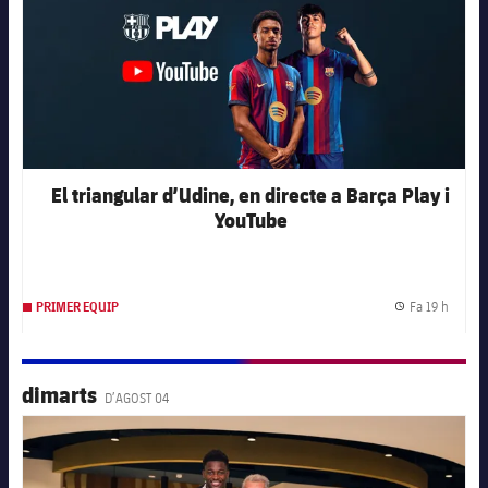
El triangular d’Udine, en directe a Barça Play i
YouTube
Fa 19 h
PRIMER EQUIP
Data d
dimarts
D’AGOST 04
FC Barcelona club badge