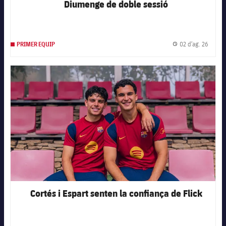
Diumenge de doble sessió
02 d’ag. 26
PRIMER EQUIP
Data d
FC Barcelona club badge
Cortés i Espart senten la confiança de Flick