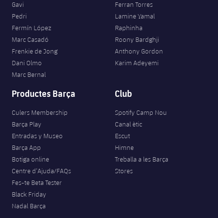
Gavi
Ferran Torres
Pedri
Lamine Yamal
Fermín López
Raphinha
Marc Casadó
Roony Bardghji
Frenkie de Jong
Anthony Gordon
Dani Olmo
Karim Adeyemi
Marc Bernal
Productes Barça
Club
Culers Membership
Spotify Camp Nou
Barça Play
Canal ètic
Entradas y Museo
Escut
Barça App
Himne
Botiga online
Treballa a les Barça
Centre d’Ajuda/FAQs
Stores
Fes-te Beta Tester
Black Friday
Nadal Barça