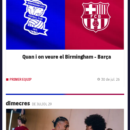
Quan i on veure el Birmingham - Barça
30 de jul. 26
PRIMER EQUIP
Data d
dimecres
DE JULIOL 29
FC Barcelona club badge