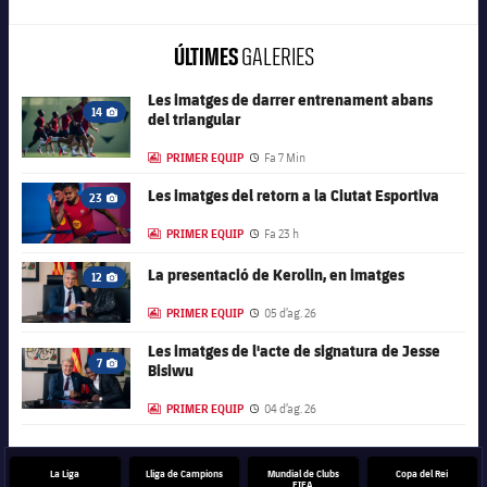
ÚLTIMES
GALERIES
Les imatges de darrer entrenament abans
FC Barcelona club badge
14
del triangular
Icona de càmera
PRIMER EQUIP
Fa 7 Min
LABEL.ARIA.GALLERY
Data de publicació
FC Barcelona club badge
Les imatges del retorn a la Ciutat Esportiva
23
Icona de càmera
PRIMER EQUIP
Fa 23 h
LABEL.ARIA.GALLERY
Data de publicació
FC Barcelona club badge
La presentació de Kerolin, en imatges
12
Icona de càmera
PRIMER EQUIP
05 d’ag. 26
LABEL.ARIA.GALLERY
Data de publicació
Les imatges de l'acte de signatura de Jesse
FC Barcelona club badge
7
Bisiwu
Icona de càmera
PRIMER EQUIP
04 d’ag. 26
LABEL.ARIA.GALLERY
Data de publicació
La Liga
Lliga de Campions
Mundial de Clubs
Copa del Rei
FIFA