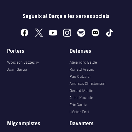
Segueix al Barça a les xarxes socials
facebook
x
youtube
instagram
spotify
discord
tiktok
Porters
Defenses
Wojciech Szczęsny
Alejandro Balde
Joan Garcia
Ronald Araujo
Pau Cubarsí
Andreas Christensen
Gerard Martín
Jules Kounde
Eric García
Héctor Fort
Migcampistes
Davanters