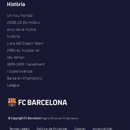
Història
Un nou horitzó
2008-20 Els millors
anys de la nostra
història
L'era del Dream Team
1950-61. Kubala i el
seu temps
1899-1909. Naixement
i supervivència
Barça en Champions
League
© Copyright FC Barcelona
Pàgina Oficial del FC Barcelona
Termes Legals
Política de Privacitat
Cookies
Accessibilitat