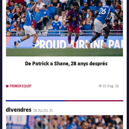
De Patrick a Shane, 28 anys després
01 d’ag. 26
PRIMER EQUIP
Data d
divendres
DE JULIOL 31
FC Barcelona club badge