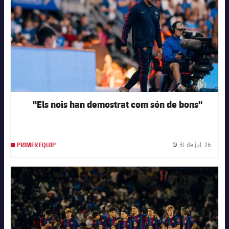
"Els nois han demostrat com són de bons"
31 de jul. 26
PRIMER EQUIP
Data d
FC Barcelona club badge