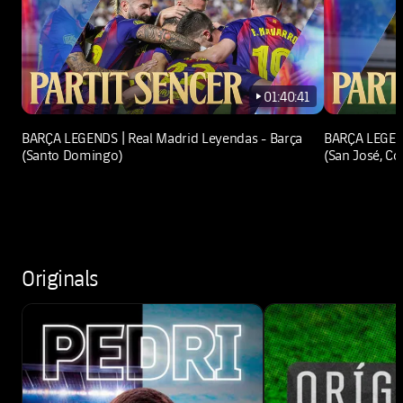
01:40:41
play-new
BARÇA LEGENDS | Real Madrid Leyendas - Barça
BARÇA LEGEND
(Santo Domingo)
(San José, Co
Originals