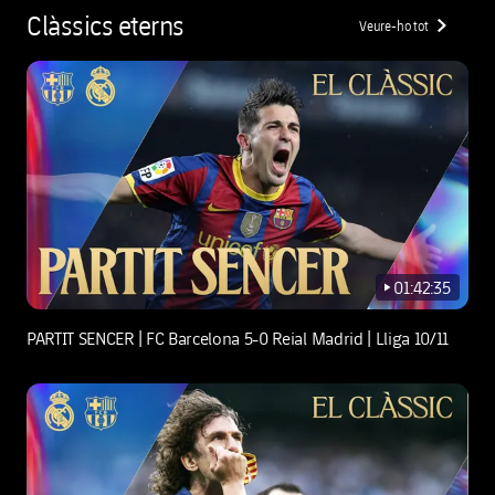
Clàssics eterns
Veure-ho tot
chevron-right
01:42:35
play-new
PARTIT SENCER | FC Barcelona 5-0 Reial Madrid | Lliga 10/11