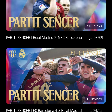
01:36:39
play-new
PARTIT SENCER | Reial Madrid 2-6 FC Barcelona | Lliga 08/09
01:51:24
play-new
PARTIT SENCER | FC Barcelona 4-3 Reial Madrid | Lliga 24/25