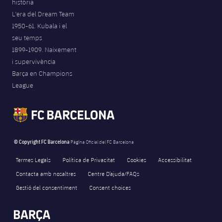
història
L'era del Dream Team
1950-61. Kubala i el
seu temps
1899-1909. Naixement
i supervivència
Barça en Champions
League
© Copyright FC Barcelona
Pàgina Oficial del FC Barcelona
Termes Legals
Política de Privacitat
Cookies
Accessibilitat
Contacta amb nosaltres
Centre D’ajuda/FAQs
Gestió del consentiment
Consent choices