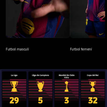
Futbol masculí
Futbol femení
La Liga
Lliga de Campions
Mundial de Clubs
Copa del Rei
FIFA
Trofeu de la Liga
Trofeu de la Lliga de Campions
Trofeu del Mundial de Clubs
Copa del 
29
5
3
32