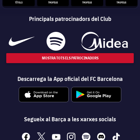
TÍTOLS
TROFEUS
TROFEUS
TROFEUS
Principals patrocinadors del Club
MOSTRA TOTS ELS PATROCINADORS
Descarrega la App oficial del FC Barcelona
Segueix al Barça a les xarxes socials
facebook
x
youtube
instagram
spotify
discord
tiktok