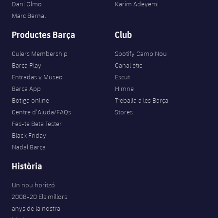
Dani Olmo
Karim Adeyemi
Marc Bernal
Productes Barça
Club
Culers Membership
Spotify Camp Nou
Barça Play
Canal ètic
Entradas y Museo
Escut
Barça App
Himne
Botiga online
Treballa a les Barça
Centre d’Ajuda/FAQs
Stores
Fes-te Beta Tester
Black Friday
Nadal Barça
Història
Un nou horitzó
2008-20 Els millors
anys de la nostra