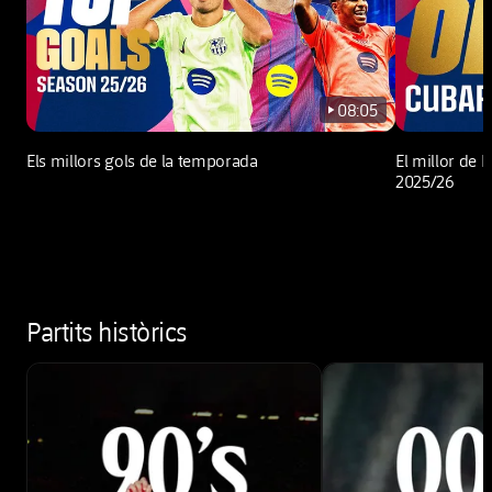
08:05
play-new
Els millors gols de la temporada
El millor de 
2025/26
Partits històrics