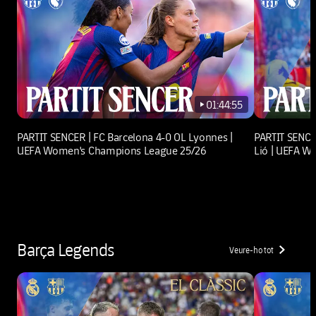
01:44:55
play-new
PARTIT SENCER | FC Barcelona 4-0 OL Lyonnes |
PARTIT SENCE
UEFA Women's Champions League 25/26
Lió | UEFA W
Barça Legends
Veure-ho tot
chevron-right