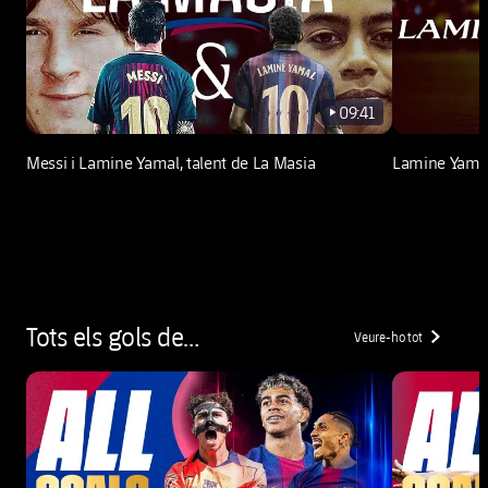
09:41
play-new
Messi i Lamine Yamal, talent de La Masia
Lamine Yamal
Tots els gols de…
Veure-ho tot
chevron-right