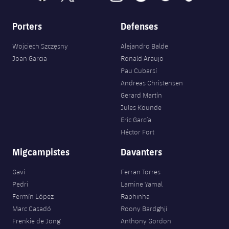
Porters
Defenses
Wojciech Szczęsny
Alejandro Balde
Joan Garcia
Ronald Araujo
Pau Cubarsí
Andreas Christensen
Gerard Martín
Jules Kounde
Eric García
Héctor Fort
Migcampistes
Davanters
Gavi
Ferran Torres
Pedri
Lamine Yamal
Fermín López
Raphinha
Marc Casadó
Roony Bardghji
Frenkie de Jong
Anthony Gordon