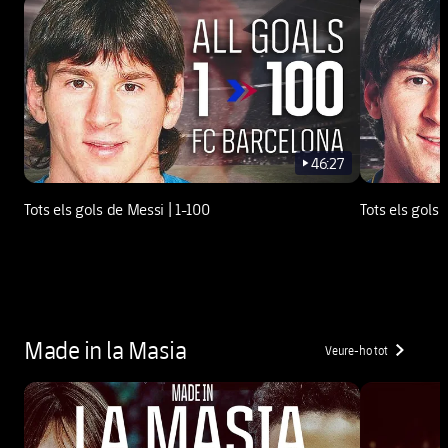
46:27
play-new
Tots els gols de Messi | 1-100
Tots els gols
Made in la Masia
Veure-ho tot
chevron-right