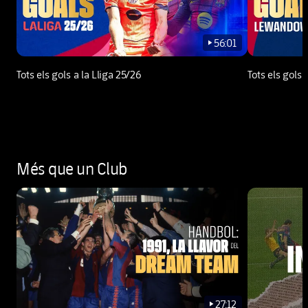
56:01
play-new
Tots els gols a la Lliga 25/26
Tots els gol
Més que un Club
27:12