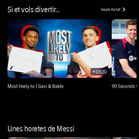
Si et vols divertir...
Veure-ho tot
chevron-right
03:20
play-new
Most likely to | Gavi & Balde
90 Seconds C
Unes horetes de Messi