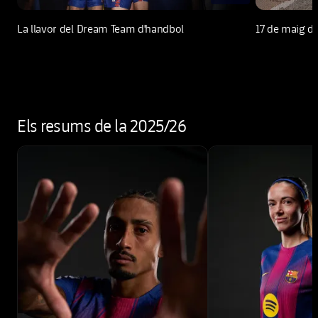
play-new
La llavor del Dream Team d'handbol
17 de maig d
Els resums de la 2025/26