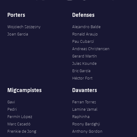
Porters
Defenses
Wojciech Szczęsny
Alejandro Balde
Joan Garcia
Ronald Araujo
Pau Cubarsí
Andreas Christensen
Gerard Martín
Jules Kounde
Eric García
Héctor Fort
Migcampistes
Davanters
Gavi
Ferran Torres
Pedri
Lamine Yamal
Fermín López
Raphinha
Marc Casadó
Roony Bardghji
Frenkie de Jong
Anthony Gordon