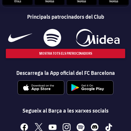
TÍTOLS
TROFEUS
TROFEUS
TROFEUS
Principals patrocinadors del Club
MOSTRA TOTS ELS PATROCINADORS
Descarrega la App oficial del FC Barcelona
Segueix al Barça a les xarxes socials
facebook
x
youtube
instagram
spotify
discord
tiktok