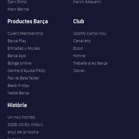
Dani Olmo
Karim Adeyemi
Marc Bernal
Productes Barça
Club
Culers Membership
Spotify Camp Nou
Barça Play
Canal ètic
Entradas y Museo
Escut
Barça App
Himne
Botiga online
Treballa a les Barça
Centre d’Ajuda/FAQs
Stores
Fes-te Beta Tester
Black Friday
Nadal Barça
Història
Un nou horitzó
2008-20 Els millors
anys de la nostra