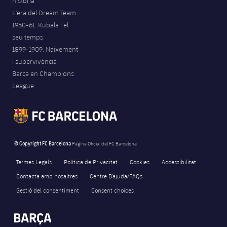
història
L'era del Dream Team
1950-61. Kubala i el
seu temps
1899-1909. Naixement
i supervivència
Barça en Champions
League
© Copyright FC Barcelona
Pàgina Oficial del FC Barcelona
Termes Legals
Política de Privacitat
Cookies
Accessibilitat
Contacta amb nosaltres
Centre D’ajuda/FAQs
Gestió del consentiment
Consent choices