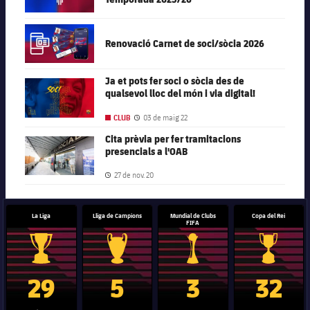
FC Barcelona club badge
Renovació Carnet de soci/sòcia 2026
Ja et pots fer soci o sòcia des de
FC Barcelona club badge
qualsevol lloc del món i via digital!
03 de maig 22
CLUB
Data de publicació
Cita prèvia per fer tramitacions
FC Barcelona club badge
presencials a l'OAB
27 de nov. 20
Data de publicació
La Liga
Lliga de Campions
Mundial de Clubs
Copa del Rei
FIFA
Trofeu de la Liga
Trofeu de la Lliga de Campions
Trofeu del Mundial de Clubs
Copa del 
29
5
3
32