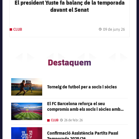
El president Yuste fa balanç de la temporada
davant el Senat
09 de juny 26
CLUB
Data de 
Destaquem
FC Barcelona club badge
Torneig de futbol per a socis i sòcies
El FC Barcelona reforça el seu
FC Barcelona club badge
compromís amb els socis i sòcies amb
14.000 noves localitats a l’Spotify Camp
Nou
26 de febr. 26
CLUB
Data de publicació
FC Barcelona club badge
Confirmació Assistència Partits Passi
Temporada 2025/26