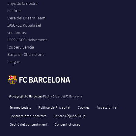
anys de la nostra
Jugadors
Notícies
Apunta't a les amateurs
plusicon
més
història
L'era del Dream Team
Calendari
Voleibol masculí
Apunta't a les amateurs
1950-61. Kubala i el
PLUSICON
MÉS
seu temps
Resultats
Voleibol femení
Carnet de l'Esportista Amateur
League of Legends
1899-1909. Naixement
i supervivència
Classificació
Barça en Champions
VALORANT Rising
League
Fotos
VALORANT Game Changers
eFootball
© Copyright FC Barcelona
Pàgina Oficial del FC Barcelona
Termes Legals
Política de Privacitat
Cookies
Accessibilitat
Contacta amb nosaltres
Centre D’ajuda/FAQs
Gestió del consentiment
Consent choices