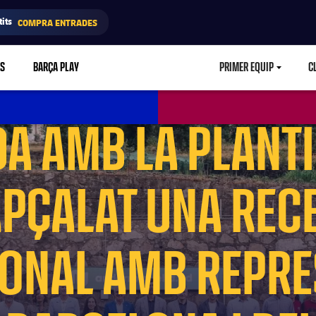
its
COMPRA ENTRADES
PUIG HA COMPART
RS
BARÇA PLAY
PRIMER EQUIP
C
LABEL.ARIA.CA
A AMB LA PLANTIL
PÇALAT UNA REC
IONAL AMB REPR