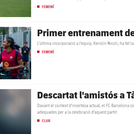
d'Andorra la Vella
FEMENÍ
Primer entrenament de 
L’última incorporació a l’equip, Kerolin Nicoli, ha fe
FEMENÍ
Descartat l'amistós a 
Davant el context d’incertesa actual, el FC Barcelona
adequades per a la celebració d’aquest partit
CLUB