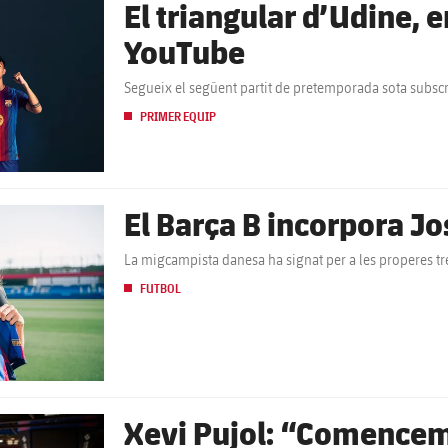
El triangular d’Udine, e
YouTube
Segueix el següent partit de pretemporada sota subscri
PRIMER EQUIP
El Barça B incorpora J
La migcampista danesa ha signat per a les properes t
FUTBOL
Xevi Pujol: “Comencem