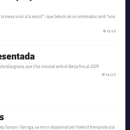
r la meva visió a la secció” i que Sekulic és un entrenador amb “una
Fa 9 h
Data de p
resentada
sta blaugrana, que s’ha vinculat amb el Barça fins al 2029
Fa 11 h
Data de p
s
ep Sunyol i Garriga, va morir assassinat per l’exèrcit franquista a la