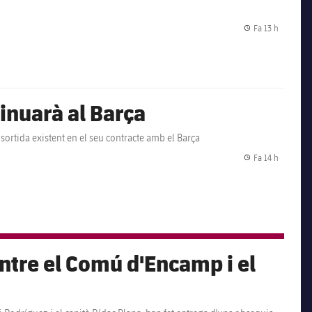
Fa 13 h
Data de p
inuarà al Barça
 sortida existent en el seu contracte amb el Barça
Fa 14 h
Data de p
entre el Comú d'Encamp i el