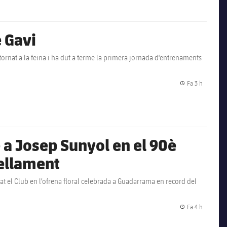
e Gavi
tornat a la feina i ha dut a terme la primera jornada d'entrenaments
Fa 3 h
Data de p
 a Josep Sunyol en el 90è
sellament
at el Club en l’ofrena floral celebrada a Guadarrama en record del
Fa 4 h
Data de p