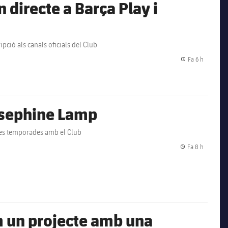
n directe a Barça Play i
pció als canals oficials del Club
Fa 6 h
Data de p
osephine Lamp
res temporades amb el Club
Fa 8 h
Data de p
 un projecte amb una