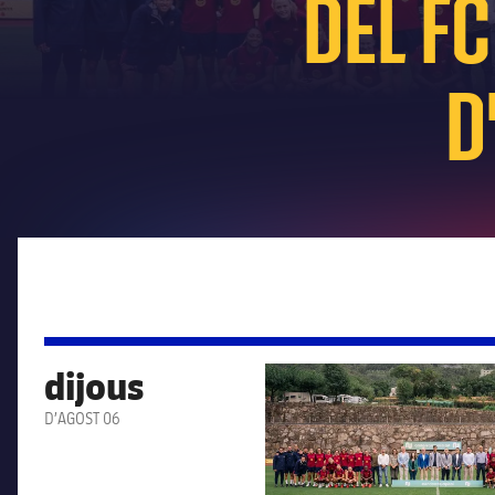
DEL F
D
dijous
FC Barcelona club badge
D’AGOST 06