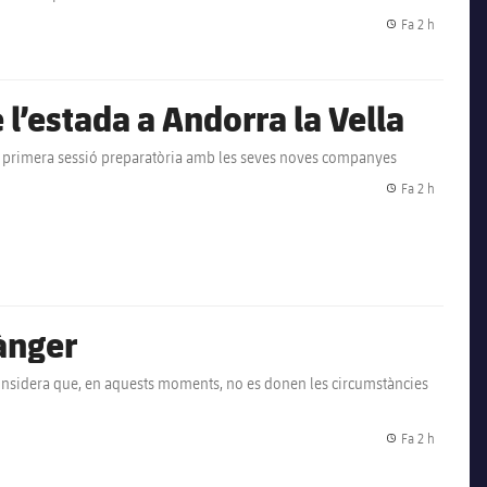
Fa 2 h
Data de p
l’estada a Andorra la Vella
t la primera sessió preparatòria amb les seves noves companyes
Fa 2 h
Data de p
Tànger
 considera que, en aquests moments, no es donen les circumstàncies
Fa 2 h
Data de p