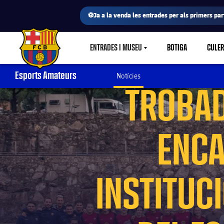
⚽Ja a la venda les entrades per als primers part
XAVI 
ENTRADES I MUSEU
BOTIGA
CULE
LABEL.SHARE.CARETDOWN
FC Barcelona club badge
Esports Amateurs
Notícies
TROBAD
ENCA
INSTITUC