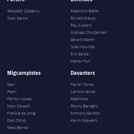
Wojciech Szczęsny
Alejandro Balde
Joan Garcia
Ronald Araujo
Pau Cubarsí
Andreas Christensen
Gerard Martín
Jules Kounde
Eric García
Héctor Fort
Migcampistes
Davanters
Gavi
Ferran Torres
Pedri
Lamine Yamal
Fermín López
Raphinha
Marc Casadó
Roony Bardghji
Frenkie de Jong
Anthony Gordon
Dani Olmo
Karim Adeyemi
Marc Bernal