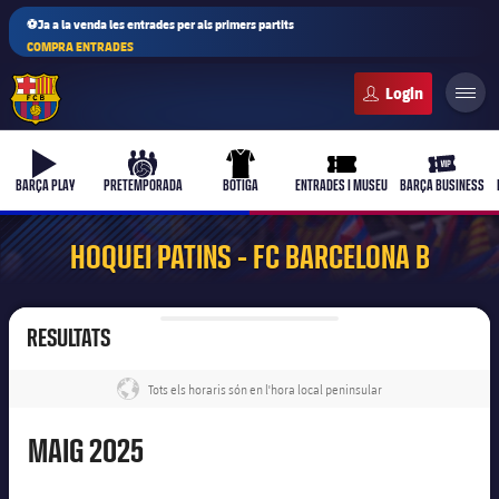
⚽Ja a la venda les entrades per als primers partits
COMPRA ENTRADES
FC Barcelona club badge
b-play
culers-ball
uniform
ticket-full
ticket-vi
BARÇA PLAY
PRETEMPORADA
BOTIGA
ENTRADES I MUSEU
BARÇA BUSINESS
HOQUEI PATINS - FC BARCELONA B
RESULTATS
Tots els horaris són en l'hora local peninsular
label.share.globe
Maig
MAIG
2025