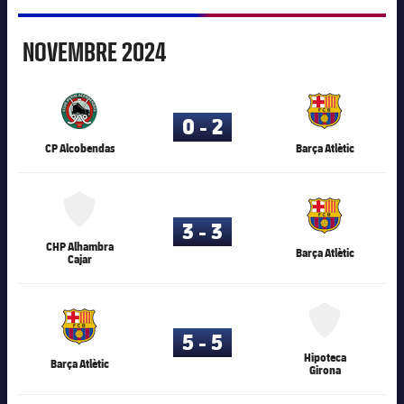
Novembre
NOVEMBRE
2024
80.117
0 - 2
CP Alcobendas
Barça Atlètic
80.117
3 - 3
CHP Alhambra
Barça Atlètic
Cajar
80.117
5 - 5
Hipoteca
Barça Atlètic
Girona