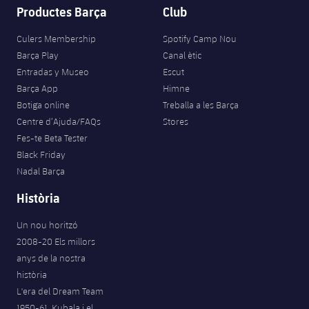
Productes Barça
Club
Culers Membership
Spotify Camp Nou
Barça Play
Canal ètic
Entradas y Museo
Escut
Barça App
Himne
Botiga online
Treballa a les Barça
Centre d’Ajuda/FAQs
Stores
Fes-te Beta Tester
Black Friday
Nadal Barça
Història
Un nou horitzó
2008-20 Els millors
anys de la nostra
història
L'era del Dream Team
1950-61. Kubala i el