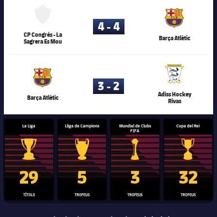
80.117
4 - 4
CP Congrés - La
Barça Atlètic
Sagrera Es Mou
80.117
3 - 2
Adiss Hockey
Barça Atlètic
Rivas
La Liga
Lliga de Campions
Mundial de Clubs
Copa del Rei
FIFA
Trofeu de la Liga
Trofeu de la Lliga de Campions
Trofeu del Mundial de Clubs
Copa del 
29
5
3
32
TÍTOLS
TROFEUS
TROFEUS
TROFEUS