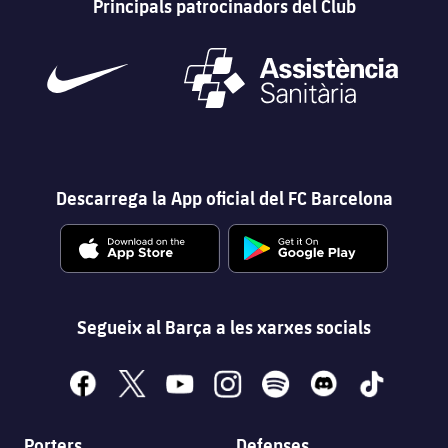
Principals patrocinadors del Club
Descarrega la App oficial del FC Barcelona
Segueix al Barça a les xarxes socials
facebook
x
youtube
instagram
spotify
discord
tiktok
Porters
Defenses