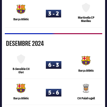
80.117
3 - 2
Martinelia CP
Barça Atlètic
Manlleu
Desembre
DESEMBRE
2024
80.117
6 - 3
B-Sensible CH
Barça Atlètic
Olot
80.117
5 - 6
Barça Atlètic
CH Palafrugell