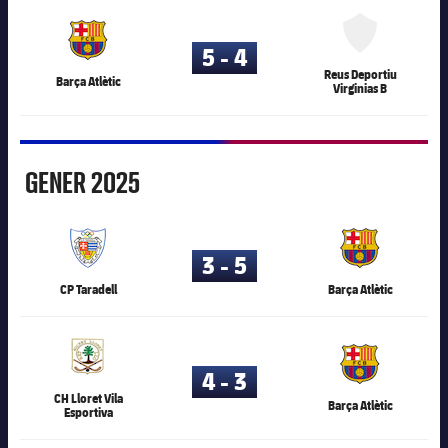
80.117
5 - 4
Reus Deportiu
Barça Atlètic
Virginias B
Gener
GENER
2025
80.117
3 - 5
CP Taradell
Barça Atlètic
80.117
4 - 3
CH Lloret Vila
Barça Atlètic
Esportiva