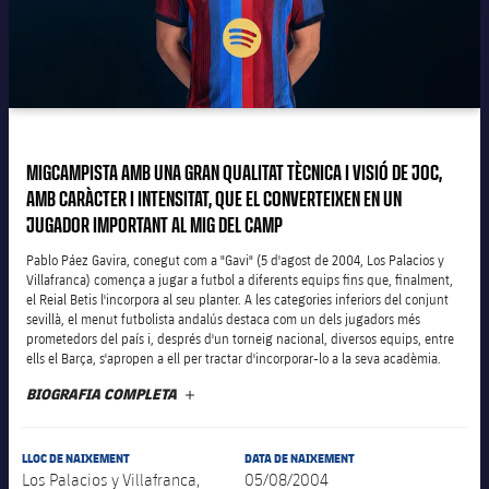
Calendari
Campus Estiu
Base
SUB13
SUB13 B
Entrades
Barça Atlètic
plusicon
més
PLUSICON
MÉS
SUB12
SUB12 C
Gameday Shows
Junior
Primer Equip
Instal·lacions
plusicon
més
SUB11 A
SUB11 C
Resultats
Cadet A
MIGCAMPISTA AMB UNA GRAN QUALITAT TÈCNICA I VISIÓ DE JOC,
Actualitat
Barça Atlètic
Spotify Camp Nou
plusicon
més
AMB CARÀCTER I INTENSITAT, QUE EL CONVERTEIXEN EN UN
SUB11 B
Classificacions
JUGADOR IMPORTANT AL MIG DEL CAMP
Cadet B
Calendari
Actualitat
Palau Blaugrana
Base
plusicon
més
SUB10 A
Pablo Páez Gavira, conegut com a "Gavi" (5 d'agost de 2004, Los Palacios y
Jugadors
Infantil A
Villafranca) comença a jugar a futbol a diferents equips fins que, finalment,
Entrades
Calendari
el Reial Betis l'incorpora al seu planter. A les categories inferiors del conjunt
Estadi Johan Cruyff
Actualitat
SUB10 B
sevillà, el menut futbolista andalús destaca com un dels jugadors més
PLUSICON
MÉS
Fotos
Infantil B
prometedors del país i, després d'un torneig nacional, diversos equips, entre
Resultats
Resultats
Juvenil
ells el Barça, s'apropen a ell per tractar d'incorporar-lo a la seva acadèmia.
Barça Cafe
Primer equip
SUB9 A
plusicon
més
plusicon
més
Història
Mini
BIOGRAFIA COMPLETA
MÉS
Classificació
Classificació
Cadet A
Ciutat Esportiva
Actualitat
SUB9 B
Barça Atlètic
plusicon
més
Serveis
Palmarès
plusicon
més
Jugadors
LLOC DE NAIXEMENT
DATA DE NAIXEMENT
Jugadors
Cadet B
Calendari
SUB8 A
La Masia
Los Palacios y Villafranca,
05/08/2004
Actualitat
Base