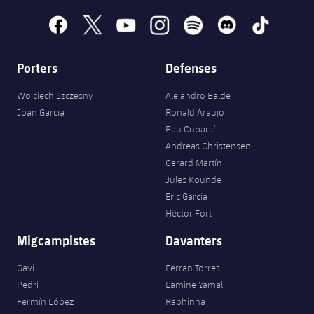
facebook
x
youtube
instagram
spotify
discord
tiktok
Porters
Defenses
Wojciech Szczęsny
Alejandro Balde
Joan Garcia
Ronald Araujo
Pau Cubarsí
Andreas Christensen
Gerard Martín
Jules Kounde
Eric García
Héctor Fort
Migcampistes
Davanters
Gavi
Ferran Torres
Pedri
Lamine Yamal
Fermín López
Raphinha