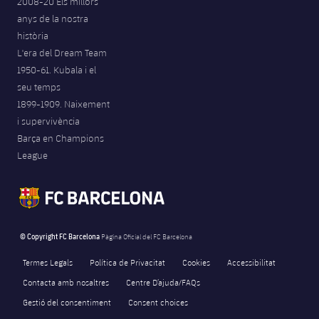
2008-20 Els millors
anys de la nostra
història
L'era del Dream Team
1950-61. Kubala i el
seu temps
1899-1909. Naixement
i supervivència
Barça en Champions
League
© Copyright FC Barcelona
Pàgina Oficial del FC Barcelona
Termes Legals
Política de Privacitat
Cookies
Accessibilitat
Contacta amb nosaltres
Centre D’ajuda/FAQs
Gestió del consentiment
Consent choices