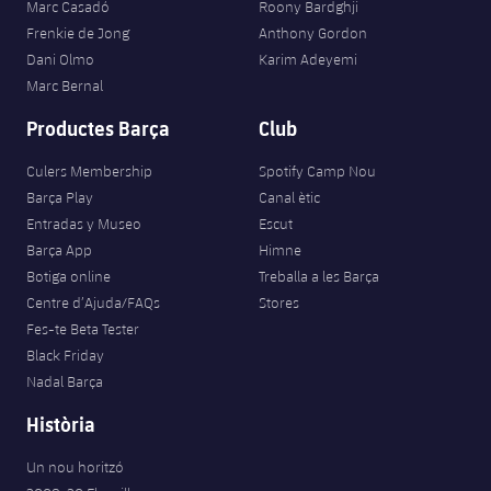
Marc Casadó
Roony Bardghji
Frenkie de Jong
Anthony Gordon
Dani Olmo
Karim Adeyemi
Marc Bernal
Productes Barça
Club
Culers Membership
Spotify Camp Nou
Barça Play
Canal ètic
Entradas y Museo
Escut
Barça App
Himne
Botiga online
Treballa a les Barça
Centre d’Ajuda/FAQs
Stores
Fes-te Beta Tester
Black Friday
Nadal Barça
Història
Un nou horitzó