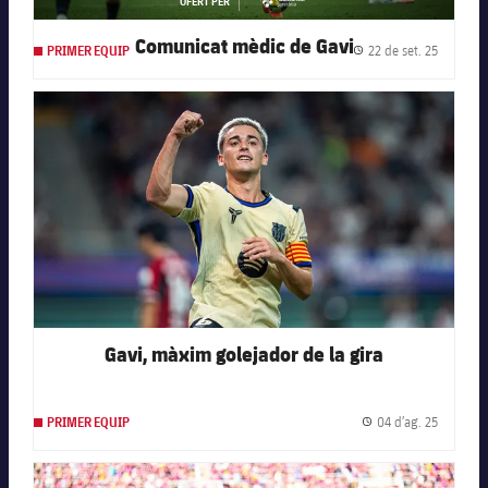
OFERT PER
asistencia--white
Comunicat mèdic de Gavi
22 de set. 25
PRIMER EQUIP
Data de 
FC Barcelona club badge
Gavi, màxim golejador de la gira
04 d’ag. 25
PRIMER EQUIP
Data de 
FC Barcelona club badge