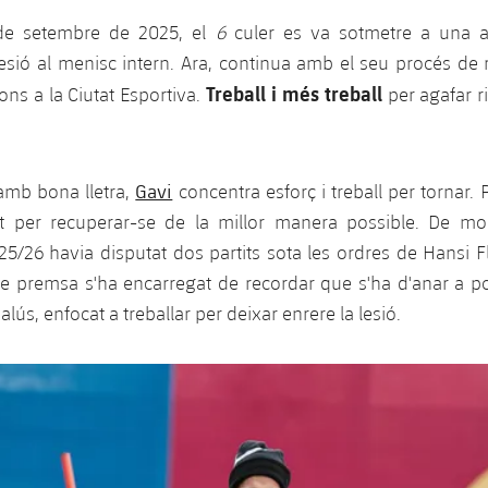
 de setembre de 2025, el
6
culer es va sotmetre a una a
lesió al menisc intern. Ara, continua amb el seu procés de
Treball i més treball
ons a la Ciutat Esportiva.
per agafar r
Gavi
amb bona lletra,
concentra esforç i treball per tornar. 
 per recuperar-se de la millor manera possible. De m
/26 havia disputat dos partits sota les ordres de Hansi F
e premsa s'ha encarregat de recordar que s'ha d'anar a p
lús, enfocat a treballar per deixar enrere la lesió.