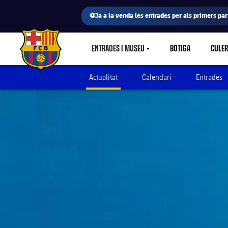
⚽Ja a la venda les entrades per als primers part
ENTRADES I MUSEU
BOTIGA
CULE
LABEL.SHARE.CARETDOWN
FC Barcelona club badge
Actualitat
Calendari
Entrades