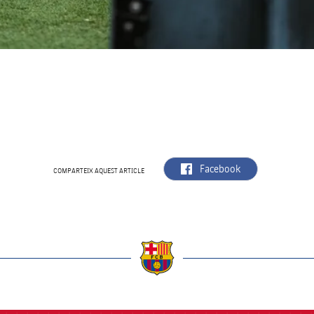
label.aria.facebook
Facebook
COMPARTEIX AQUEST ARTICLE
a