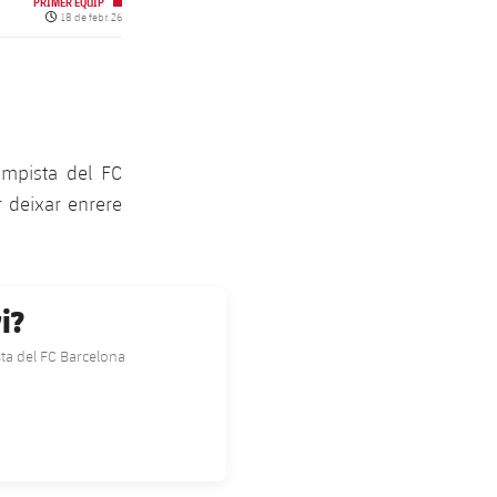
PRIMER EQUIP
Data de publicació
18 de febr. 26
ampista del FC
 deixar enrere
i?
ta del FC Barcelona