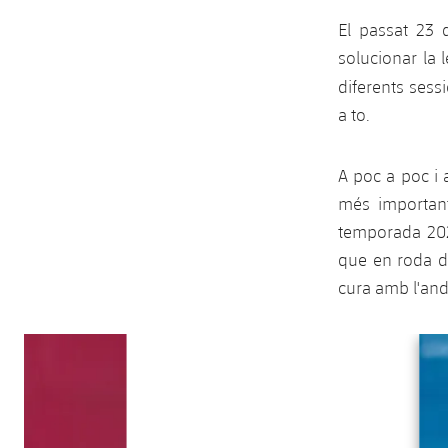
El passat 23
solucionar la 
diferents sessi
a to.
A poc a poc i 
més important
temporada 2025
que en roda d
cura amb l'anda
Anterior
label.aria.chevronleft