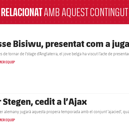
RELACIONAT
AMB AQUEST CONTINGUT
sse Bisiwu, presentat com a jug
s de tornar de l'stage d'Anglaterra, el jove belga ha viscut l’acte de present
MER EQUIP
 Stegen, cedit a l’Ajax
ter alemany jugarà aquesta propera temporada amb el conjunt 'ajacied', q
MER EQUIP