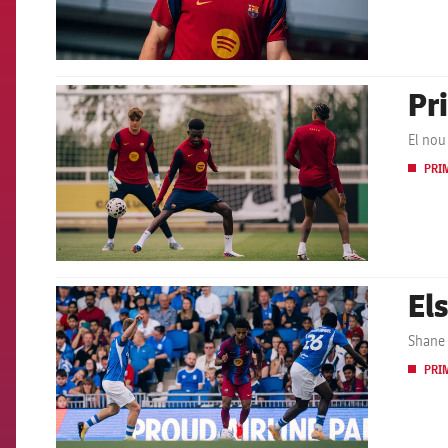
Pr
FCB Barcelona badge
El nou
PRI
El
FCB Barcelona badge
Shane 
PRI