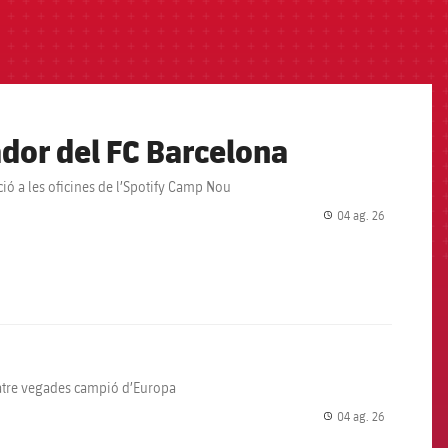
ador del FC Barcelona
ació a les oficines de l’Spotify Camp Nou
04 ag. 26
label.share.
uatre vegades campió d’Europa
04 ag. 26
label.share.