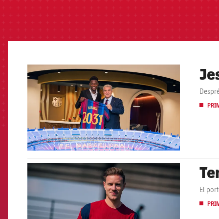
Je
FCB Barcelona badge
Despré
PRI
Ter
FCB Barcelona badge
El por
PRI