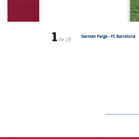
1
German Parga - FC Barcelona
de
28
label.aria.barcelon