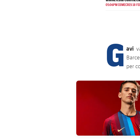
05:06PM DIMECRES 18 FE
G
avi
v
Barce
per co
FC Barcelona club badge