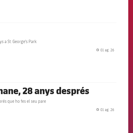
s a St. George's Park
01 ag. 26
label.share.
 Shane, 28 anys després
prés que ho fes el seu pare
01 ag. 26
label.share.