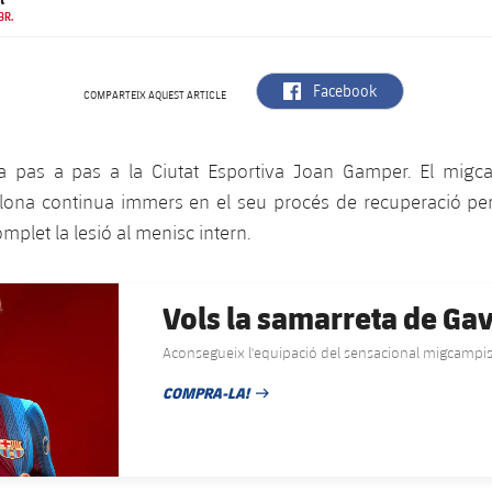
BR.
label.aria.facebook
Facebook
COMPARTEIX AQUEST ARTICLE
a pas a pas a la Ciutat Esportiva Joan Gamper. El migc
lona continua immers en el seu procés de recuperació per
mplet la lesió al menisc intern.
Vols la samarreta de Gav
Aconsegueix l'equipació del sensacional migcampis
COMPRA-LA!
DATA DE PUBLICACIÓ