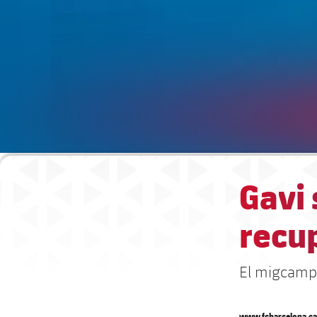
Gavi 
recu
El migcampis
www.fcbarcelona.ca