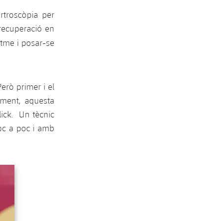
rtroscòpia per
 recuperació en
itme i posar-se
Però primer i el
oment, aquesta
lick. Un tècnic
oc a poc i amb
Següent
label.aria.chevron