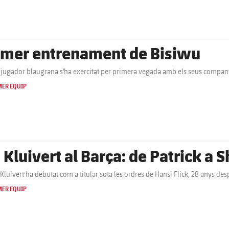
imer entrenament de Bisiwu
 jugador blaugrana s'ha exercitat per primera vegada amb els seus company
MER EQUIP
s Kluivert al Barça: de Patrick a
Kluivert ha debutat com a titular sota les ordres de Hansi Flick, 28 anys des
MER EQUIP