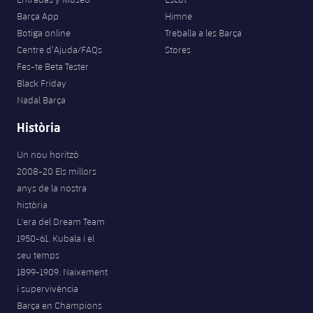
Barça App
Himne
Botiga online
Treballa a les Barça
Centre d’Ajuda/FAQs
Stores
Fes-te Beta Tester
Black Friday
Nadal Barça
Història
Un nou horitzó
2008-20 Els millors
anys de la nostra
història
L'era del Dream Team
1950-61. Kubala i el
seu temps
1899-1909. Naixement
i supervivència
Barça en Champions