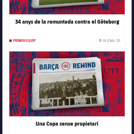
34 anys de la remuntada contra el Göteborg
16 d’abr. 20
PRIMER EQUIP
Data de 
FC Barcelona club badge
Una Copa sense propietari