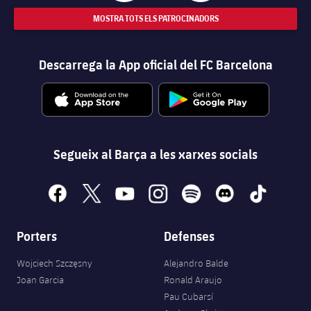
MOSTRA TOTS ELS PATROCINADORS
Descarrega la App oficial del FC Barcelona
Segueix al Barça a les xarxes socials
facebook
x
youtube
instagram
spotify
discord
tiktok
Porters
Defenses
Wojciech Szczęsny
Alejandro Balde
Joan Garcia
Ronald Araujo
Pau Cubarsí