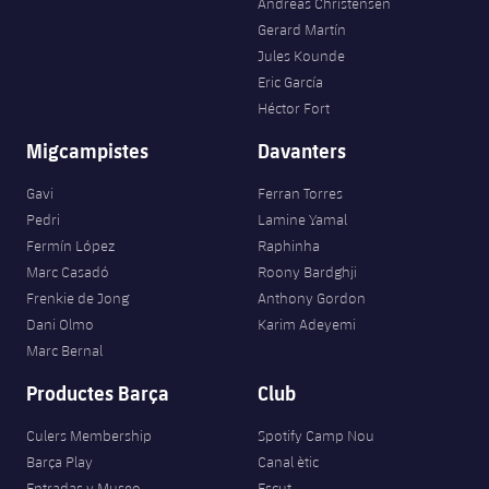
Andreas Christensen
Gerard Martín
Jules Kounde
Eric García
Héctor Fort
Migcampistes
Davanters
Gavi
Ferran Torres
Pedri
Lamine Yamal
Fermín López
Raphinha
Marc Casadó
Roony Bardghji
Frenkie de Jong
Anthony Gordon
Dani Olmo
Karim Adeyemi
Marc Bernal
Productes Barça
Club
Culers Membership
Spotify Camp Nou
Barça Play
Canal ètic
Entradas y Museo
Escut