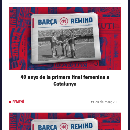
FC Barcelona club badge
49 anys de la primera final femenina a
Catalunya
28 de març 20
FEMENÍ
Data de 
FC Barcelona club badge