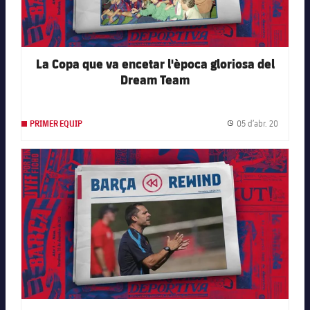
La Copa que va encetar l'època gloriosa del
Dream Team
05 d’abr. 20
PRIMER EQUIP
Data de 
FC Barcelona club badge