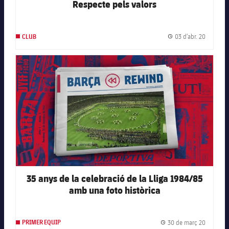
Respecte pels valors
03 d’abr. 20
CLUB
Data de 
FC Barcelona club badge
35 anys de la celebració de la Lliga 1984/85
amb una foto històrica
30 de març 20
PRIMER EQUIP
Data de 