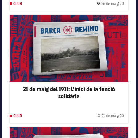
26 de maig 20
CLUB
Data de 
FC Barcelona club badge
21 de maig del 1911: L’inici de la funció
solidària
21 de maig 20
CLUB
Data de 
FC Barcelona club badge