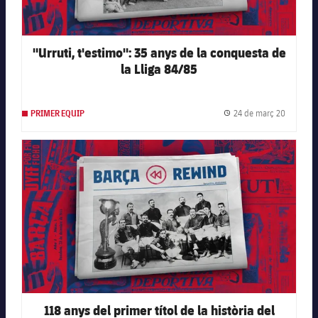
"Urruti, t'estimo": 35 anys de la conquesta de
la Lliga 84/85
24 de març 20
PRIMER EQUIP
Data de 
FC Barcelona club badge
118 anys del primer títol de la història del