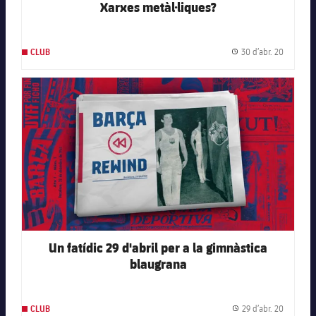
Xarxes metàl·liques?
30 d’abr. 20
CLUB
Data de 
FC Barcelona club badge
Un fatídic 29 d'abril per a la gimnàstica
blaugrana
29 d’abr. 20
CLUB
Data de 