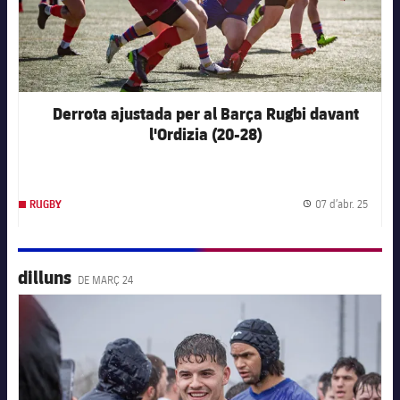
Derrota ajustada per al Barça Rugbi davant
l'Ordizia (20-28)
07 d’abr. 25
RUGBY
Data d
dilluns
DE MARÇ 24
FC Barcelona club badge