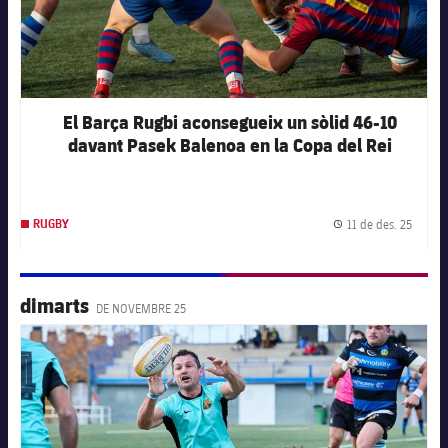
El Barça Rugbi aconsegueix un sòlid 46-10
davant Pasek Balenoa en la Copa del Rei
11 de des. 25
RUGBY
Data d
dimarts
DE NOVEMBRE 25
FC Barcelona club badge