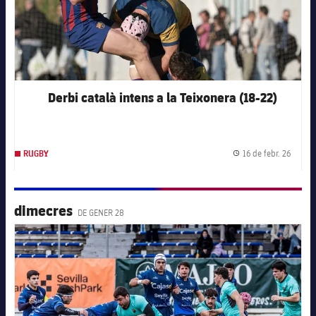
Derbi català intens a la Teixonera (18-22)
16 de febr. 26
RUGBY
Data d
dimecres
DE GENER 28
FC Barcelona club badge