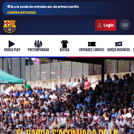
⚽Ja a la venda les entrades per als primers partits
COMPRA ENTRADES
FC Barcelona club badge
b-play
culers-ball
uniform
ticket-full
ticket-vi
BARÇA PLAY
PRETEMPORADA
BOTIGA
ENTRADES I MUSEU
BARÇA BUSINESS