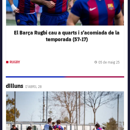
El Barça Rugbi cau a quarts i s’acomiada de la
temporada (57-17)
05 de maig 25
RUGBY
Data d
dilluns
D’ABRIL 28
FC Barcelona club badge