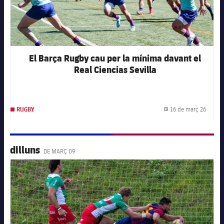
El Barça Rugby cau per la mínima davant el
Real Ciencias Sevilla
16 de març 26
RUGBY
Data d
dilluns
DE MARÇ 09
FC Barcelona club badge