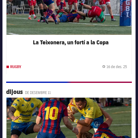
La Teixonera, un fortí a la Copa
16 de des. 25
RUGBY
Data d
dijous
DE DESEMBRE 11
FC Barcelona club badge