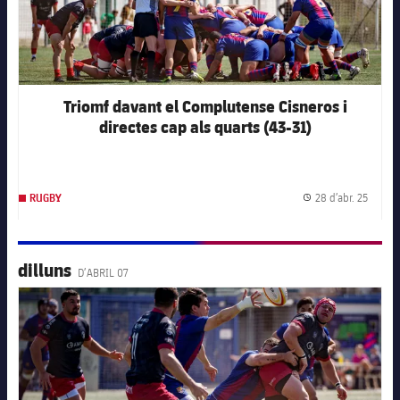
Triomf davant el Complutense Cisneros i
directes cap als quarts (43-31)
28 d’abr. 25
RUGBY
Data d
dilluns
D’ABRIL 07
FC Barcelona club badge