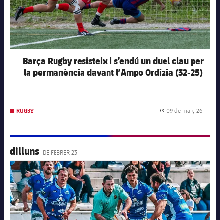
Barça Rugby resisteix i s’endú un duel clau per
la permanència davant l’Ampo Ordizia (32-25)
09 de març 26
RUGBY
Data d
dilluns
DE FEBRER 23
FC Barcelona club badge