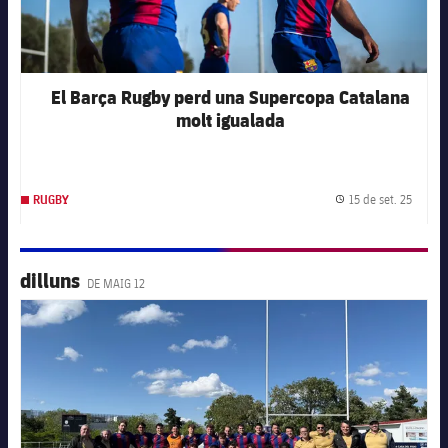
El Barça Rugby perd una Supercopa Catalana
molt igualada
15 de set. 25
RUGBY
Data d
dilluns
DE MAIG 12
FC Barcelona club badge