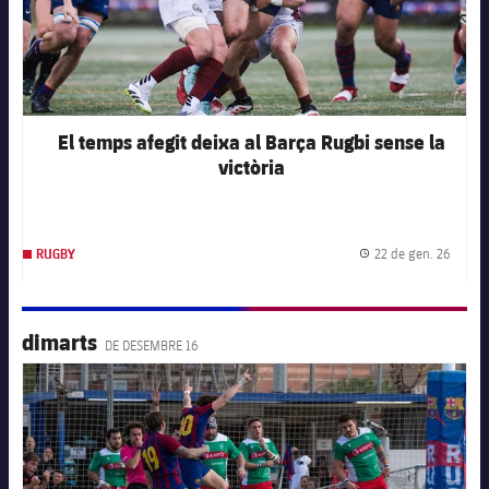
El temps afegit deixa al Barça Rugbi sense la
victòria
22 de gen. 26
RUGBY
Data d
dimarts
DE DESEMBRE 16
FC Barcelona club badge