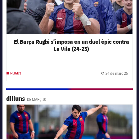
El Barça Rugbi s’imposa en un duel èpic contra
La Vila (24-23)
24 de març 25
RUGBY
Data d
dilluns
DE MARÇ 10
FC Barcelona club badge