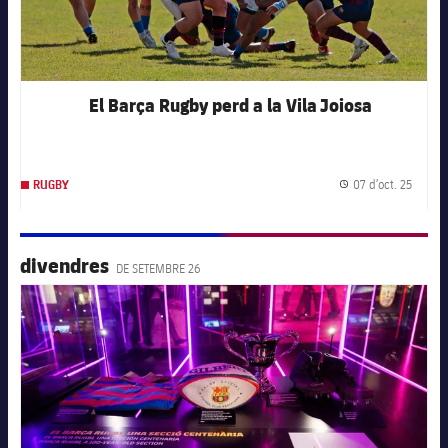
El Barça Rugby perd a la Vila Joiosa
07 d’oct. 25
RUGBY
Data d
divendres
DE SETEMBRE 26
FC Barcelona club badge