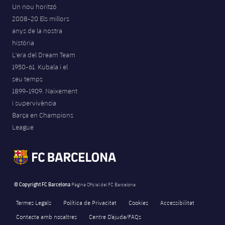
Un nou horitzó
2008-20 Els millors
anys de la nostra
història
L'era del Dream Team
1950-61. Kubala i el
seu temps
1899-1909. Naixement
i supervivència
Barça en Champions
League
© Copyright FC Barcelona
Pàgina Oficial del FC Barcelona
Termes Legals
Política de Privacitat
Cookies
Accessibilitat
Contacta amb nosaltres
Centre D’ajuda/FAQs