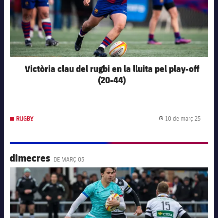
Victòria clau del rugbi en la lluita pel play-off
(20-44)
10 de març 25
RUGBY
Data d
dimecres
DE MARÇ 05
FC Barcelona club badge