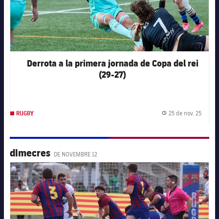
Derrota a la primera jornada de Copa del rei
(29-27)
25 de nov. 25
RUGBY
Data d
dimecres
DE NOVEMBRE 12
FC Barcelona club badge