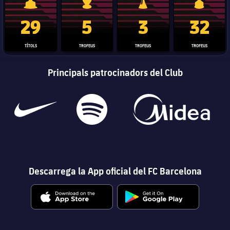
Trofeu de la Liga
Trofeu de la Lliga de Campions
Trofeu del Mundial de Clubs
Copa del 
29
5
3
32
TÍTOLS
TROFEUS
TROFEUS
TROFEUS
Principals patrocinadors del Club
Descarrega la App oficial del FC Barcelona