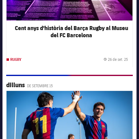
Cent anys d'història del Barça Rugby al Museu
del FC Barcelona
26 de set. 25
RUGBY
Data d
dilluns
DE SETEMBRE 15
FC Barcelona club badge