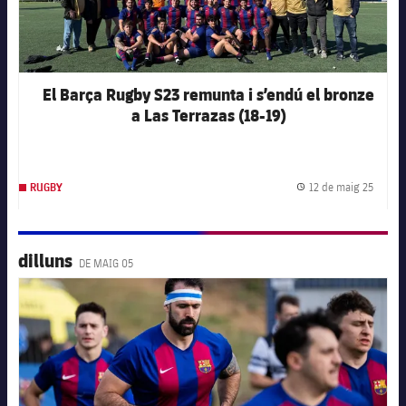
El Barça Rugby S23 remunta i s’endú el bronze
a Las Terrazas (18-19)
12 de maig 25
RUGBY
Data d
dilluns
DE MAIG 05
FC Barcelona club badge