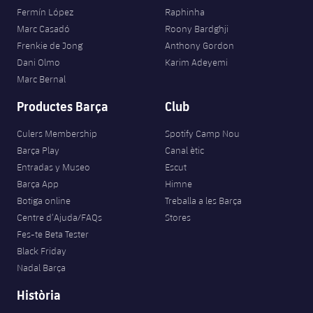
Fermín López
Raphinha
Marc Casadó
Roony Bardghji
Frenkie de Jong
Anthony Gordon
Dani Olmo
Karim Adeyemi
Marc Bernal
Productes Barça
Club
Culers Membership
Spotify Camp Nou
Barça Play
Canal ètic
Entradas y Museo
Escut
Barça App
Himne
Botiga online
Treballa a les Barça
Centre d’Ajuda/FAQs
Stores
Fes-te Beta Tester
Black Friday
Nadal Barça
Història