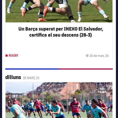
Serveis Mèdics
Acreditacions
Accessibilitat
Instal·lacions
Un Barça superat per INEXO El Salvador,
certifica el seu descens (28-3)
26 de març 26
RUGBY
Data d
dilluns
DE MARÇ 16
FC Barcelona club badge