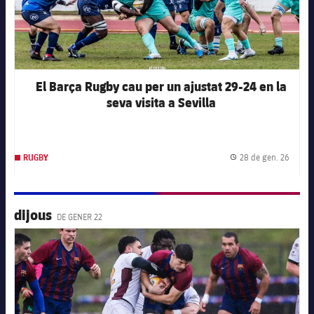
El Barça Rugby cau per un ajustat 29-24 en la
seva visita a Sevilla
28 de gen. 26
RUGBY
Data d
dijous
DE GENER 22
FC Barcelona club badge