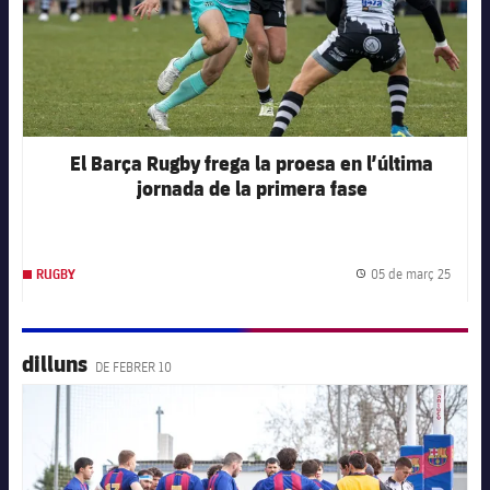
El Barça Rugby frega la proesa en l’última
jornada de la primera fase
05 de març 25
RUGBY
Data d
dilluns
DE FEBRER 10
FC Barcelona club badge