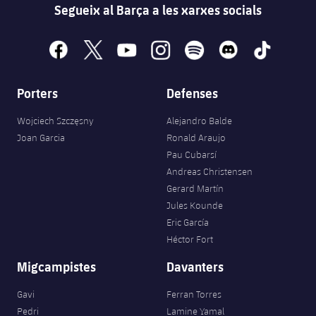
Segueix al Barça a les xarxes socials
facebook
x
youtube
instagram
spotify
discord
tiktok
Porters
Defenses
Wojciech Szczęsny
Alejandro Balde
Joan Garcia
Ronald Araujo
Pau Cubarsí
Andreas Christensen
Gerard Martín
Jules Kounde
Eric García
Héctor Fort
Migcampistes
Davanters
Gavi
Ferran Torres
Pedri
Lamine Yamal