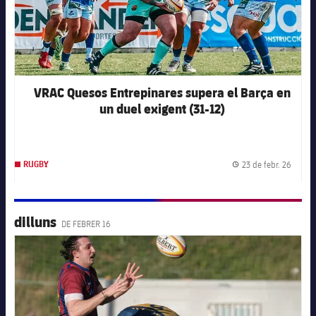
VRAC Quesos Entrepinares supera el Barça en
un duel exigent (31-12)
23 de febr. 26
RUGBY
Data d
dilluns
DE FEBRER 16
FC Barcelona club badge