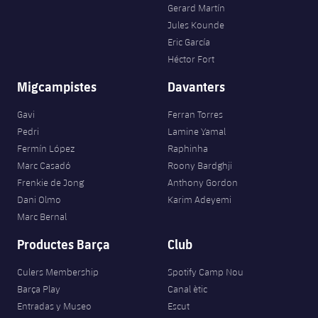
Gerard Martín
Jules Kounde
Eric García
Héctor Fort
Migcampistes
Davanters
Gavi
Ferran Torres
Pedri
Lamine Yamal
Fermín López
Raphinha
Marc Casadó
Roony Bardghji
Frenkie de Jong
Anthony Gordon
Dani Olmo
Karim Adeyemi
Marc Bernal
Productes Barça
Club
Culers Membership
Spotify Camp Nou
Barça Play
Canal ètic
Entradas y Museo
Escut