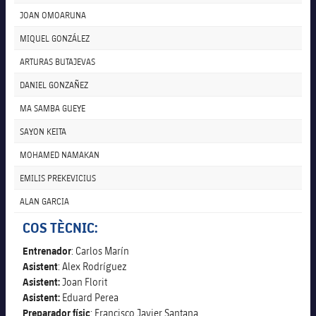
JOAN OMOARUNA
MIQUEL GONZÁLEZ
plusicon
més
ARTURAS BUTAJEVAS
Instal·lacions
DANIEL GONZAÑEZ
MA SAMBA GUEYE
Spotify Camp Nou
SAYON KEITA
MOHAMED NAMAKAN
Palau Blaugrana
EMILIS PREKEVICIUS
Estadi Johan Cruyff
ALAN GARCIA
COS TÈCNIC:
Barça Cafe
plusicon
més
Entrenador
: Carlos Marín
Asistent
: Alex Rodríguez
Ciutat Esportiva
Asistent:
Joan Florit
Serveis
plusicon
més
Asistent:
Eduard Perea
La Masia
Preparador físic
: Francisco Javier Santana