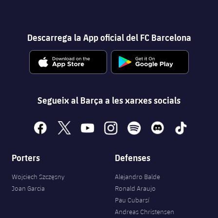
Descarrega la App oficial del FC Barcelona
Segueix al Barça a les xarxes socials
facebook
x
youtube
instagram
spotify
discord
tiktok
Porters
Defenses
Wojciech Szczęsny
Alejandro Balde
Joan Garcia
Ronald Araujo
Pau Cubarsí
Andreas Christensen