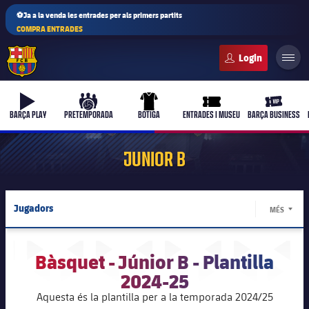
⚽Ja a la venda les entrades per als primers partits
COMPRA ENTRADES
FC Barcelona club badge
b-play
culers-ball
uniform
ticket-full
ticket-vi
BARÇA PLAY
PRETEMPORADA
BOTIGA
ENTRADES I MUSEU
BARÇA BUSINESS
JUNIOR B
Jugadors
MÉS
LABEL
Calendari
Bàsquet - Júnior B - Plantilla
Resultats
2024-25
Aquesta és la plantilla per a la temporada 2024/25
Classificacio