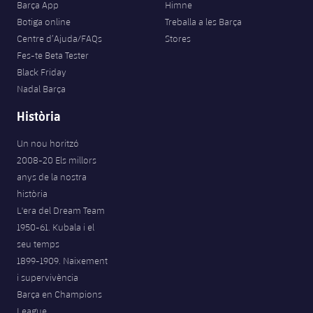
Barça App
Himne
Botiga online
Treballa a les Barça
Centre d’Ajuda/FAQs
Stores
Fes-te Beta Tester
Black Friday
Nadal Barça
Història
Un nou horitzó
2008-20 Els millors
anys de la nostra
història
L'era del Dream Team
1950-61. Kubala i el
seu temps
1899-1909. Naixement
i supervivència
Barça en Champions
League