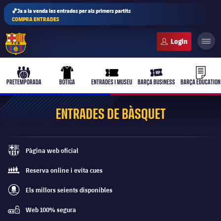
🏀Ja a la venda les entrades per als primers partits
COMPRA ENTRADES
FC Barcelona club badge
b-play
culers-ball
uniform
ticket-full
ticket-vi
PRETEMPORADA
BOTIGA
ENTRADES I MUSEU
BARÇA BUSINESS
BARÇA EDUCATION
ENTRADES DE BÀSQUET
PLUSICON
MÉS
Pàgina web oficial
Primer equip
barca-monochrome
Reserva online i evita cues
queue
Femení
plusicon
més
Els millors seients disponibles
best-seats-regular
Actualitat
Barça Atlètic
Web 100% segura
plusicon
més
password