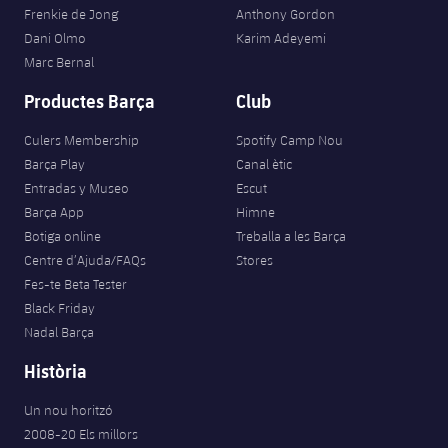
Frenkie de Jong
Anthony Gordon
Jugadors
Notícies
Apunta't a les amateurs
plusicon
més
Dani Olmo
Karim Adeyemi
Marc Bernal
Calendari
Voleibol masculí
Apunta't a les amateurs
PLUSICON
MÉS
Productes Barça
Club
Resultats
Voleibol femení
Carnet de l'Esportista Amateur
League of Legends
Culers Membership
Spotify Camp Nou
Barça Play
Canal ètic
Classificació
VALORANT Rising
Entradas y Museo
Escut
Barça App
Himne
Fotos
VALORANT Game Changers
Botiga online
Treballa a les Barça
Centre d’Ajuda/FAQs
Stores
eFootball
Fes-te Beta Tester
Black Friday
Nadal Barça
Història
Un nou horitzó
2008-20 Els millors