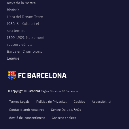
anys de la nostra
història
L'era del Dream Team
1950-61. Kubala i el
seu temps
1899-1909. Naixement
i supervivència
Barça en Champions
League
© Copyright FC Barcelona
Pàgina Oficial del FC Barcelona
Termes Legals
Política de Privacitat
Cookies
Accessibilitat
Contacta amb nosaltres
Centre D’ajuda/FAQs
Gestió del consentiment
Consent choices