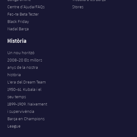
Centre d’Ajuda/FAQs
Stores
Fes-te Beta Tester
Black Friday
Nadal Barça
Història
Un nou horitzó
2008-20 Els millors
anys de la nostra
història
L'era del Dream Team
1950-61. Kubala i el
seu temps
1899-1909. Naixement
i supervivència
Barça en Champions
League