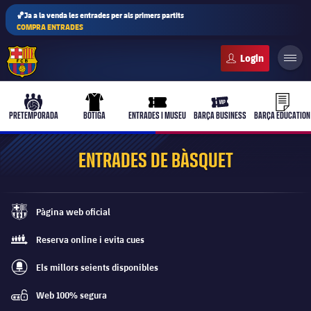
🏀Ja a la venda les entrades per als primers partits
COMPRA ENTRADES
FC Barcelona club badge
b-play
culers-ball
uniform
ticket-full
ticket-vi
PRETEMPORADA
BOTIGA
ENTRADES I MUSEU
BARÇA BUSINESS
BARÇA EDUCATION
ENTRADES DE BÀSQUET
PLUSICON
MÉS
Pàgina web oficial
Primer equip
barca-monochrome
Reserva online i evita cues
queue
Femení
plusicon
més
Els millors seients disponibles
best-seats-regular
Actualitat
Barça Atlètic
Web 100% segura
plusicon
més
password