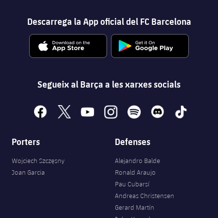
Descarrega la App oficial del FC Barcelona
Segueix al Barça a les xarxes socials
facebook
x
youtube
instagram
spotify
discord
tiktok
Porters
Defenses
Wojciech Szczęsny
Alejandro Balde
Joan Garcia
Ronald Araujo
Pau Cubarsí
Andreas Christensen
Gerard Martín