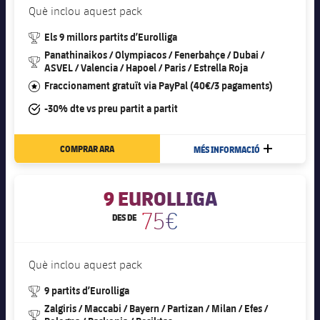
Jugadors
Què inclou aquest pack
Classificació
Juvenil
Notícies
Atletisme
plusicon
més
#trophy
Els 9 millors partits d’Eurolliga
Fotos
Infantil
Panathinaikos / Olympiacos / Fenerbahçe / Dubai /
#trophy
Actualitat
Bàsquet en cadira de rodes
ASVEL / Valencia / Hapoel / Paris / Estrella Roja
plusicon
més
Història
#star
Fraccionament gratuït via PayPal (40€/3 pagaments)
Aleví
Masculí
Actualitat
Hockey gel
#tick
-30% dte vs preu partit a partit
plusicon
més
Palmarès
Femení
Jugadors
Actualitat
Hoquei herba
COMPRAR ARA
plusicon
més
MÉS INFORMACIÓ
MÉS
Agenda
Calendari
Jugadors
Notícies
FC Barcelona club badge
Patinatge artístic
plusicon
més
9 EUROLLIGA
Resultats
Calendari
75€
Hockey Herba Masculí
DES DE
Escola de Patinatge
Actualitat
Classificació
Resultats
Hockey Herba Femení
Plantilla
Rugby
Què inclou aquest pack
plusicon
més
Classificació
#trophy
9 partits d’Eurolliga
Agenda
Actualitat
Voleibol
plusicon
més
Zalgiris / Maccabi / Bayern / Partizan / Milan / Efes /
#trophy