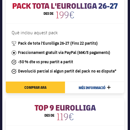
plusicon
més
Serveis Mèdics
PACK TOTA L'EUROLLIGA 26-27
Acreditacions
Fotos
Fotos
Infantil A
Entrades
SUB8 B
199€
Calendari
DES DE
Campus Verano
Actualitat
Accessibilitat
Història
Instal·lacions
Infantil B
Resultats
Resultats
Juvenil
Què inclou aquest pack
PLUSICON
MÉS
Palmarès
Classificació
Jugadors
#trophy
Pack de tota l'Eurolliga 26-27 (Fins 22 partits)
Cadet
Primer equip
plusicon
més
#star
Fraccionament gratuït via PayPal (66€/3 pagaments)
Jugadors
Classificació
Infantil
Actualitat
Barça Atlètic
#tick
-50 % dte vs preu partit a partit
plusicon
més
Fotos
#tick
Devolució parcial si algun partit del pack no es disputa*
Aleví
Calendari
Actualitat
Base
plusicon
més
Palmarès
COMPRAR ARA
MÉS INFORMACIÓ
MÉS
Entrades
Calendari
Campus Estiu
Actualitat
Història
FC Barcelona club badge
Resultats
TOP 9 EUROLLIGA
Resultats
Barça C
PLUSICON
MÉS
119€
DES DE
Classificació
Jugadors
Junior
Informació general
plusicon
més