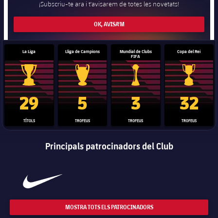
¡Subscriu-te ara i t'avisarem de totes les novetats!
OK, AVISA'M
La Liga
Lliga de Campions
Mundial de Clubs
Copa del Rei
FIFA
Trofeu de la Liga
Trofeu de la Lliga de Campions
Trofeu del Mundial de Clubs
Copa del 
29
5
3
32
TÍTOLS
TROFEUS
TROFEUS
TROFEUS
Principals patrocinadors del Club
MOSTRA TOTS ELS PATROCINADORS