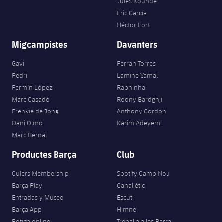
Jules Kounde
Eric García
Héctor Fort
Migcampistes
Davanters
Gavi
Ferran Torres
Pedri
Lamine Yamal
Fermín López
Raphinha
Marc Casadó
Roony Bardghji
Frenkie de Jong
Anthony Gordon
Dani Olmo
Karim Adeyemi
Marc Bernal
Productes Barça
Club
Culers Membership
Spotify Camp Nou
Barça Play
Canal ètic
Entradas y Museo
Escut
Barça App
Himne
Botiga online
Treballa a les Barça