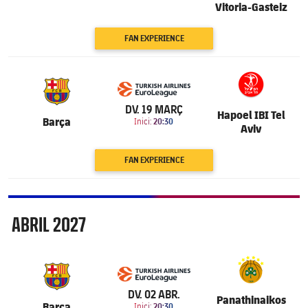
Vitoria-Gasteiz
FAN EXPERIENCE
6.201
DV. 19 MARÇ
Hapoel IBI Tel
Barça
Inici:
20:30
Aviv
FAN EXPERIENCE
Abril
ABRIL
2027
6.201
DV. 02 ABR.
Panathinaikos
Barça
Inici:
20:30