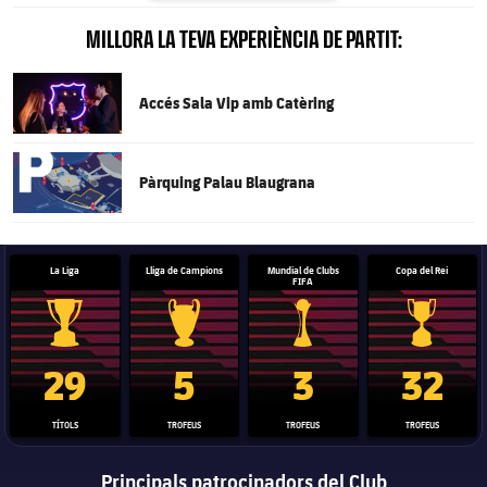
MILLORA LA TEVA EXPERIÈNCIA DE PARTIT:
FC Barcelona club badge
Accés Sala Vip amb Catèring
FC Barcelona club badge
Pàrquing Palau Blaugrana
La Liga
Lliga de Campions
Mundial de Clubs
Copa del Rei
FIFA
Trofeu de la Liga
Trofeu de la Lliga de Campions
Trofeu del Mundial de Clubs
Copa del 
29
5
3
32
TÍTOLS
TROFEUS
TROFEUS
TROFEUS
Principals patrocinadors del Club