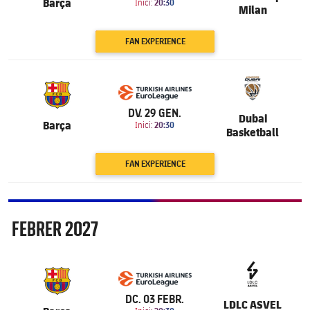
Barça
Inici:
20:30
Milan
FAN EXPERIENCE
6.201
DV. 29 GEN.
Dubai
Barça
Inici:
20:30
Basketball
FAN EXPERIENCE
Febrer
FEBRER
2027
6.201
DC. 03 FEBR.
LDLC ASVEL