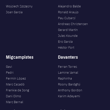
Wojciech Szczęsny
Alejandro Balde
Joan Garcia
Ronald Araujo
Pau Cubarsí
Andreas Christensen
Gerard Martín
Jules Kounde
Eric García
Héctor Fort
Migcampistes
Davanters
Gavi
Ferran Torres
Pedri
Lamine Yamal
Fermín López
Raphinha
Marc Casadó
Roony Bardghji
Frenkie de Jong
Anthony Gordon
Dani Olmo
Karim Adeyemi
Marc Bernal