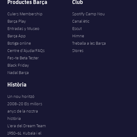
Productes Barça
Club
Culers Membership
Spotify Camp Nou
Barça Play
Canal ètic
Entradas y Museo
Escut
Barça App
Himne
Botiga online
Treballa a les Barça
Centre d’Ajuda/FAQs
Stores
Fes-te Beta Tester
Black Friday
Nadal Barça
Història
Un nou horitzó
2008-20 Els millors
anys de la nostra
història
L'era del Dream Team
1950-61. Kubala i el