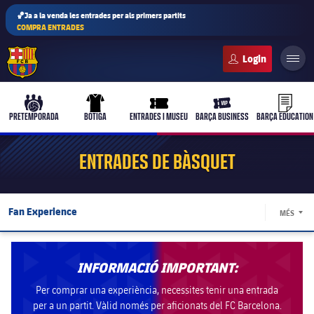
🏀Ja a la venda les entrades per als primers partits
COMPRA ENTRADES
FC Barcelona club badge
b-play
culers-ball
uniform
ticket-full
ticket-vi
PRETEMPORADA
BOTIGA
ENTRADES I MUSEU
BARÇA BUSINESS
BARÇA EDUCATION
ENTRADES DE BÀSQUET
PLUSICON
MÉS
Fan Experience
MÉS
Primer equip
LABE
Entrades
Femení
plusicon
més
INFORMACIÓ IMPORTANT:
Packs i promocions
discount
Per comprar una experiència, necessites tenir una entrada
Actualitat
Barça Atlètic
plusicon
més
per a un partit. Vàlid només per aficionats del FC Barcelona.
Grups i Rookies