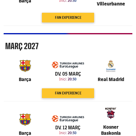
Barça
Inici:
20:30
Villeurbanne
FAN EXPERIENCE
Març
MARÇ
2027
6.201
DV. 05 MARÇ
Barça
Real Madrid
Inici:
20:30
FAN EXPERIENCE
6.201
Kosner
DV. 12 MARÇ
Barça
Baskonia
Inici:
20:30