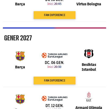
Barça
Virtus Bologna
Inici:
20:45
FAN EXPERIENCE
Gener
GENER
2027
6.201
DC. 06 GEN.
Besiktas
Barça
Inici:
20:30
Istanbul
FAN EXPERIENCE
6.201
DT. 12 GEN.
Armani Olimpia