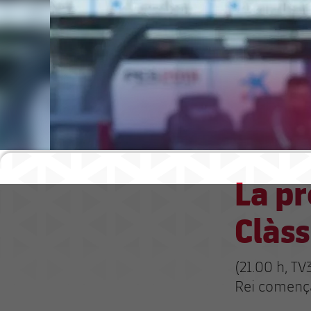
La pr
Clàss
(21.00 h, TV
Rei començ