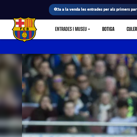
⚽Ja a la venda les entrades per als primers part
ENTRADES I MUSEU
BOTIGA
CULE
LABEL.SHARE.CARETDOWN
FC Barcelona club badge