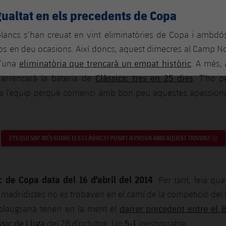
ualtat en els precedents de Copa
blancs s’han creuat en vint eliminatòries de Copa i ambdó
osos en deu ocasions. Així doncs, aquest dimecres al Camp Nou
eliminatòria que trencarà un empat històric
d’una
. A més,
Clàssics: tres en 25 dies
 arrencarà la bateria de
. T’ho 
a l’equip perquè comenci amb bon peu aquestes apassiona
ETS QUI SAP MÉS SOBRE ELS CLÀSSICS? POSA'T A PROVA AMB AQUEST TRIVIAL!
EN
ic de Copa data del 16 d’abril del 2014
. Per tant, feia qu
i madridistes no es trobaven en el camí de la competició del K
darrer precedent entre el B
s blaugrana tenen en la ment el
ssic de Lliga
5-1
del 28 d’octubre. Un
inesborrable.