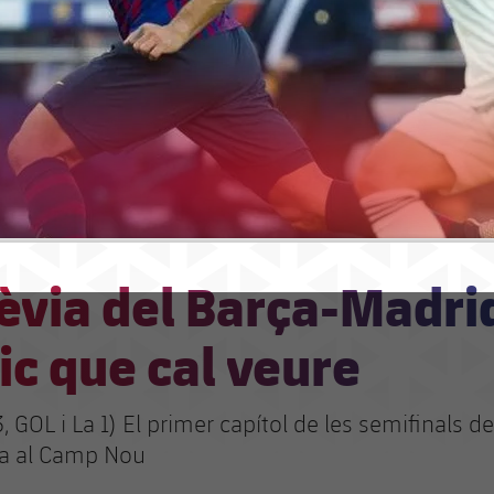
èvia del Barça-Madri
ic que cal veure
3, GOL i La 1) El primer capítol de les semifinals d
a al Camp Nou