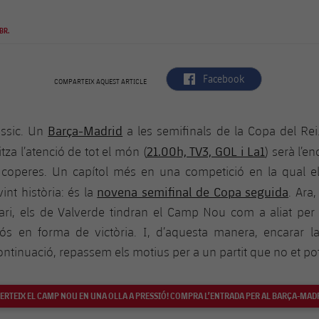
BR.
label.aria.facebook
Facebook
COMPARTEIX AQUEST ARTICLE
Barça-Madrid
àssic. Un
a les semifinals de la Copa del Rei
21.00h, TV3, GOL i La1
itza l’atenció de tot el món (
) serà l’en
s coperes. Un capítol més en una competició en la qual e
novena semifinal de Copa seguida
int història: és la
. Ara,
ari, els de Valverde tindran el Camp Nou com a aliat per 
ós en forma de victòria. I, d’aquesta manera, encarar 
ontinuació, repassem els motius per a un partit que no et po
ERTEIX EL CAMP NOU EN UNA OLLA A PRESSIÓ! COMPRA L’ENTRADA PER AL BARÇA-MAD