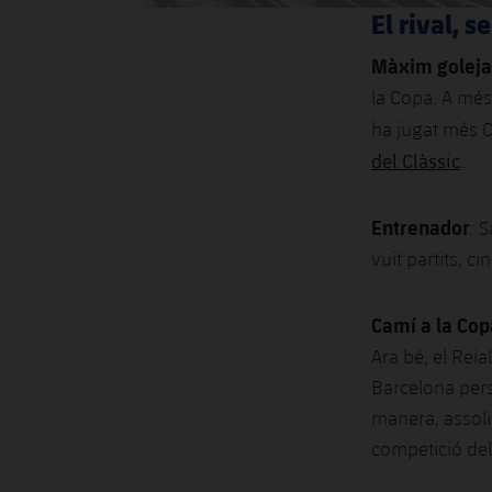
El rival, 
Màxim goleja
la Copa. A més,
ha jugat més C
del Clàssic
.
Entrenador
: 
vuit partits, c
Camí a la Cop
Ara bé, el Reia
Barcelona pers
manera, assoli
competició del