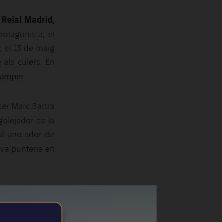
 Reial Madrid,
otagonista, el
, el 13 de maig
 als culers. En
Gamper
.
ser Marc Bartra
golejador de la
pal anotador de
eva punteria en