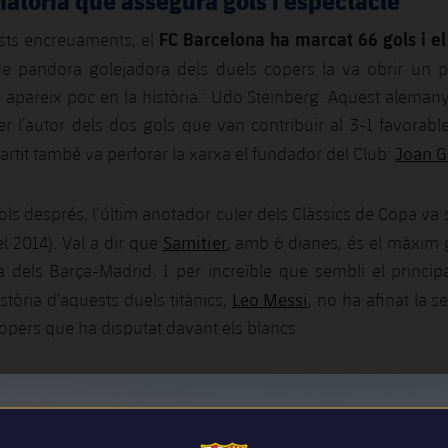
atòria que assegura gols i espectacle
FC Barcelona ha marcat 66 gols i el
ests encreuaments, el
de pandora golejadora dels duels copers la va obrir un pr
apareix poc en la història.: Udo Steinberg. Aquest alemany
er l’autor dels dos gols que van contribuir al 3-1 favorable
Joan 
artit també va perforar la xarxa el fundador del Club:
gols després, l’últim anotador culer dels Clàssics de Copa va 
Samitier
del 2014). Val a dir que
, amb 6 dianes, és el màxim 
a dels Barça-Madrid. I per increïble que sembli el princi
Leo Messi
stòria d’aquests duels titànics,
, no ha afinat la s
 copers que ha disputat davant els blancs.