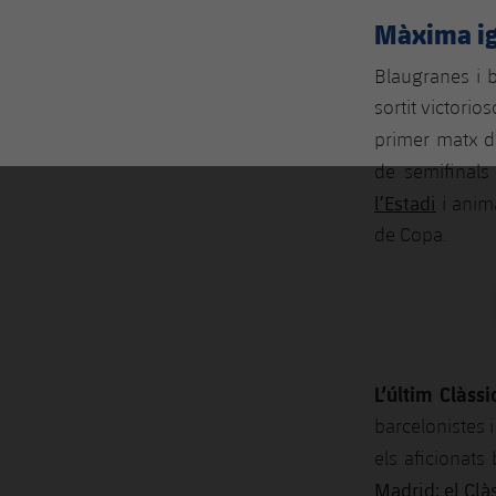
Màxima ig
Blaugranes i 
sortit victori
primer matx 
de semifinals
l’Estadi
i anim
de Copa.
L’últim Clàss
barcelonistes 
els aficionat
Madrid; el Clà