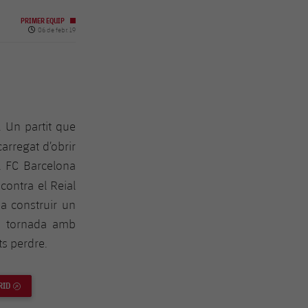
PRIMER EQUIP
Data de publicació
06 de febr. 19
. Un partit que
carregat d’obrir
l FC Barcelona
 contra el Reial
a construir un
la tornada amb
ts perdre.
RID
ENLLAÇ EXTERN