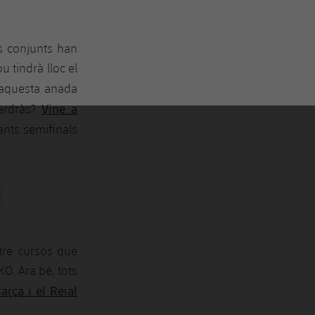
s conjunts han
 tindrà lloc el
 aquesta anada
Vine a
perdràs?
nts semifinals
LLAÇ EXTERN
atre cursos que
O. Ara bé, tots
arça i el Reial