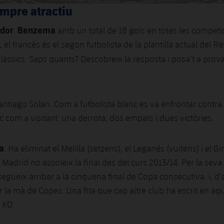
sempre atractiu
dor
Benzema
:
amb un total de 18 gols en totes les competi
 el francès és el segon futbolista de la plantilla actual del R
làssics. Saps quants? Descobreix la resposta i posa’t a prov
Santiago Solari. Com a futbolista blanc es va enfrontar contra
inc com a visitant: una derrota, dos empats i dues victòries.
a
: Ha eliminat el Melilla (setzens), el Leganés (vuitens) i el Gi
l Madrid no assoleix la final des del curs 2013/14. Per la seva 
egueix arribar a la cinquena final de Copa consecutiva i, d
r la mà de Copes. Una fita que cap altre club ha escrit en aq
 KO.