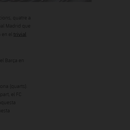
cions, quatre a
eial Madrid que
trivial
a en el
 el Barça en
rona (quarts).
part, el FC
’aquesta
uesta