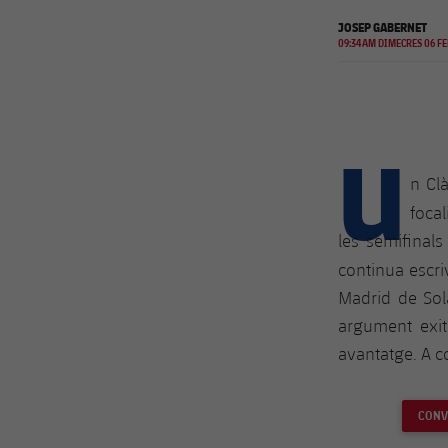
JOSEP GABERNET
09:34AM DIMECRES 06 FE
U
n Cl
focal
les semifinal
continua escriv
Madrid de Sol
argument exit
avantatge. A c
CONV