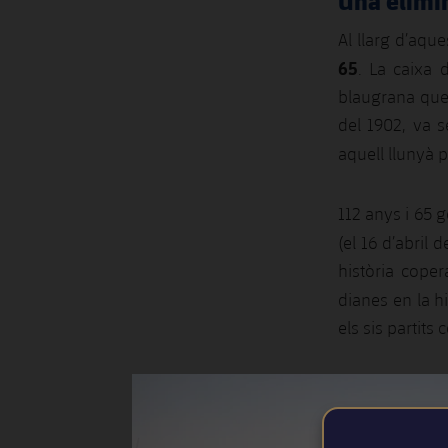
Una elimin
Al llarg d’aqu
65
. La caixa 
blaugrana que 
del 1902, va s
aquell llunyà p
112 anys i 65 
(el 16 d’abril 
història coper
dianes en la hi
els sis partits