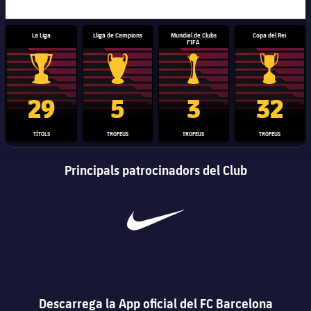
Serveis Mèdics
Acreditacions
La Liga
Lliga de Campions
Mundial de Clubs
Copa del Rei
Accessibilitat
FIFA
Instal·lacions
Trofeu de la Liga
Trofeu de la Lliga de Campions
Trofeu del Mundial de Clubs
Copa del 
29
5
3
32
TÍTOLS
TROFEUS
TROFEUS
TROFEUS
Principals patrocinadors del Club
Descarrega la App oficial del FC Barcelona