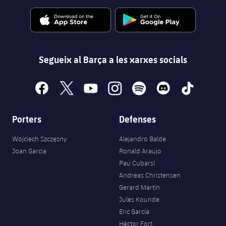
Segueix al Barça a les xarxes socials
facebook
x
youtube
instagram
spotify
discord
tiktok
Porters
Defenses
Wojciech Szczęsny
Alejandro Balde
Joan Garcia
Ronald Araujo
Pau Cubarsí
Andreas Christensen
Gerard Martín
Jules Kounde
Eric García
Héctor Fort