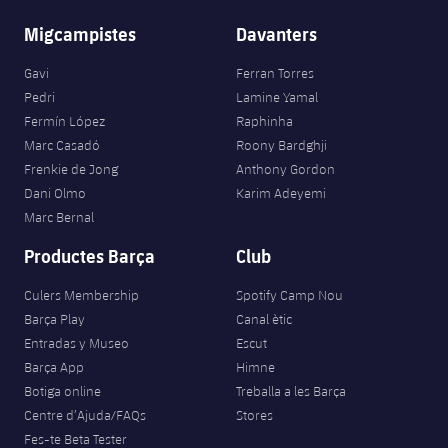
Migcampistes
Davanters
Gavi
Ferran Torres
Pedri
Lamine Yamal
Fermín López
Raphinha
Marc Casadó
Roony Bardghji
Frenkie de Jong
Anthony Gordon
Dani Olmo
Karim Adeyemi
Marc Bernal
Productes Barça
Club
Culers Membership
Spotify Camp Nou
Barça Play
Canal ètic
Entradas y Museo
Escut
Barça App
Himne
Botiga online
Treballa a les Barça
Centre d’Ajuda/FAQs
Stores
Fes-te Beta Tester