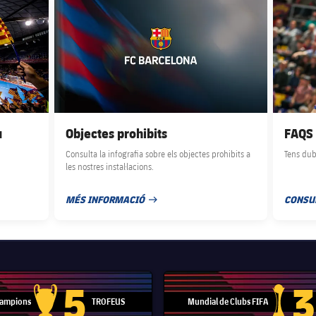
u
Objectes prohibits
FAQS
Consulta la infografia sobre els objectes prohibits a
Tens dub
les nostres instal·lacions.
MÉS INFORMACIÓ
CONSU
DATA DE PUBLICACIÓ
DATA D
5
3
 Campions
TROFEUS
Mundial de Clubs FIFA
Trofeu de la Lliga de Campions
Trofeu del