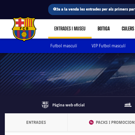
⚽Ja a la venda les entrades per als primers part
ENTRADES I MUSEU
BOTIGA
CULERS
LABEL.SHARE.CARETDOWN
FC Barcelona club badge
Futbol masculí
VIP Futbol masculí
Pàgina web oficial
barca-monochrome
queu
ENTRADES
DISCOUNT
PACKS I PROMOCION
LABEL.ARIA.CHEVRONRIGHT
LABEL.ARI