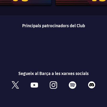
Principals patrocinadors del Club
Segueix al Barça a les xarxes socials
book
x
youtube
instagram
spotify
discord