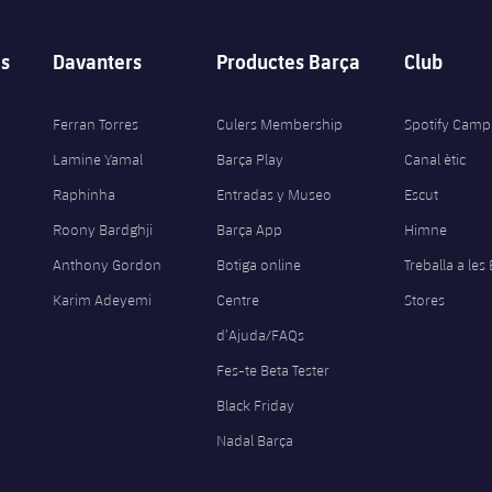
s
Davanters
Productes Barça
Club
Ferran Torres
Culers Membership
Spotify Camp
Lamine Yamal
Barça Play
Canal ètic
Raphinha
Entradas y Museo
Escut
Roony Bardghji
Barça App
Himne
Anthony Gordon
Botiga online
Treballa a les
Karim Adeyemi
Centre
Stores
d’Ajuda/FAQs
Fes-te Beta Tester
Black Friday
Nadal Barça