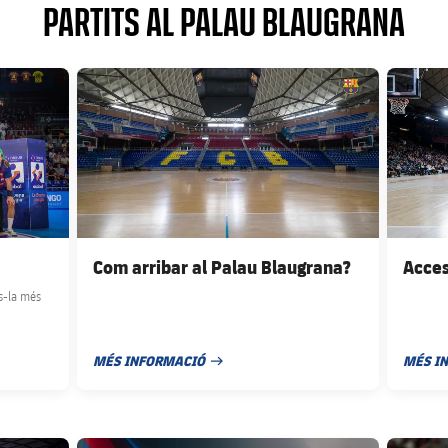
PARTITS AL PALAU BLAUGRANA
FC Barcelona club badge
FC Barcel
Com arribar al Palau Blaugrana?
Acces
es-la més
MÉS INFORMACIÓ
MÉS I
DATA DE PUBLICACIÓ
DATA D
FC Barcelona club badge
FC Barcel