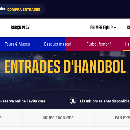
its
COMPRA ENTRADES
BARÇA PLAY
PRIMER EQUIP
C
LABEL.ARIA.CA
Tours & Museu
Bàsquet masculí
Futbol femení
Ha
ENTRADES D'HANDBOL
Reserva online i evita cues
Els millors seients disponible
e
best-seats-regular
S
GRUPS I ROOKIES
FAN EX
A.CHEVRONRIGHT
LABEL.ARIA.CHEVRONRIGHT