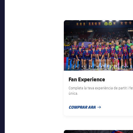
FC Barcelona club badge
Fan Experience
Completa la teva experiència de partit i f
única.
COMPRAR ARA
DATA DE PUBLICACIÓ
FC Barcelona club badge