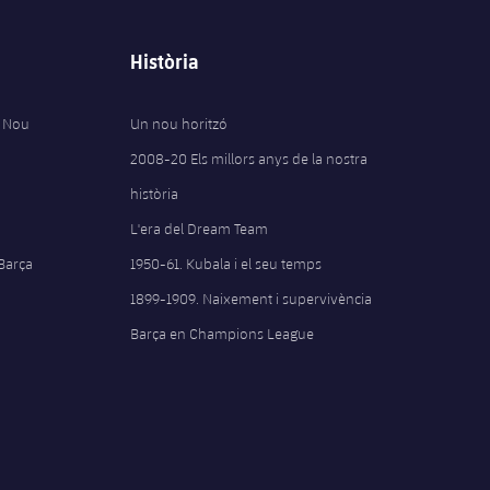
Història
 Nou
Un nou horitzó
2008-20 Els millors anys de la nostra
història
L'era del Dream Team
 Barça
1950-61. Kubala i el seu temps
1899-1909. Naixement i supervivència
Barça en Champions League