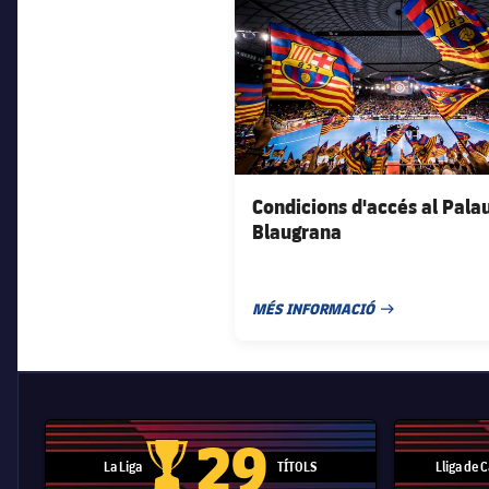
Condicions d'accés al Pala
Blaugrana
MÉS INFORMACIÓ
DATA DE PUBLICACIÓ
29
La Liga
TÍTOLS
Lliga de
Trofeu de la Liga