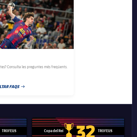
tes? Consulta les preguntes més freqüents.
LTAR FAQS
E PUBLICACIÓ
32
TROFEUS
Copa del Rei
TROFEUS
 Mundial de Clubs
Copa del Rei