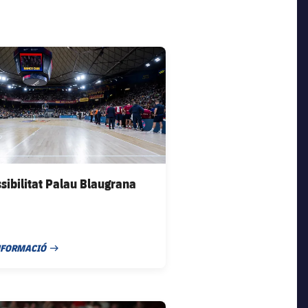
ona club badge
sibilitat Palau Blaugrana
NFORMACIÓ
E PUBLICACIÓ
ona club badge