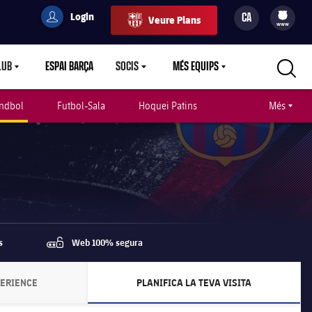
Login
CA
Veure Plans
filled-badge
user
Culers
www
LUB
ESPAI BARÇA
SOCIS
MÉS EQUIPS
RETDOWN
LABEL.ARIA.CARETDOWN
LABEL.ARIA.CARETDOWN
LABEL.ARIA.CARETDOWN
ndbol
Futbol-Sala
Hoquei Patins
Més
s
Web 100% segura
password
PERIENCE
PLANIFICA LA TEVA VISITA
LABEL.ARIA.CHEVRONRIGHT
LABEL.ARIA.CHEVRONRIGH