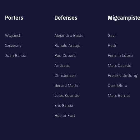
Porters
Defenses
Migcampiste
Wojciech
Alejandro Balde
Gavi
Szczęsny
Ronald Araujo
Pedri
Joan Garcia
Pau Cubarsí
Fermín López
Andreas
Marc Casadó
Christensen
Frenkie de Jong
Gerard Martín
Dani Olmo
Jules Kounde
Marc Bernal
Eric García
Héctor Fort