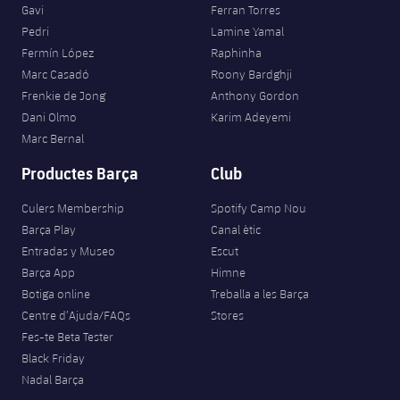
Gavi
Ferran Torres
Pedri
Lamine Yamal
Fermín López
Raphinha
Marc Casadó
Roony Bardghji
Frenkie de Jong
Anthony Gordon
Dani Olmo
Karim Adeyemi
Marc Bernal
Productes Barça
Club
Culers Membership
Spotify Camp Nou
Barça Play
Canal ètic
Entradas y Museo
Escut
Barça App
Himne
Botiga online
Treballa a les Barça
Centre d’Ajuda/FAQs
Stores
Fes-te Beta Tester
Black Friday
Nadal Barça