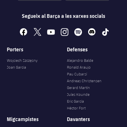
Segueix al Barça a les xarxes socials
facebook
x
youtube
instagram
spotify
discord
tiktok
Porters
Defenses
Wojciech Szczęsny
Alejandro Balde
Joan Garcia
Ronald Araujo
Pau Cubarsí
Andreas Christensen
Gerard Martín
Jules Kounde
Eric García
Héctor Fort
Migcampistes
Davanters