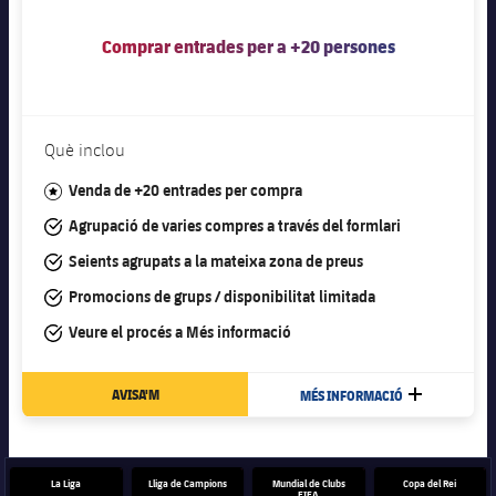
Jugadors
Classificació
Juvenil
Notícies
Atletisme
Comprar entrades per a +20 persones
plusicon
més
Fotos
Infantil
Actualitat
Bàsquet en cadira de rodes
plusicon
més
Història
Aleví
Què inclou
Masculí
Actualitat
Hockey gel
plusicon
més
Palmarès
#star
Venda de +20 entrades per compra
Femení
Jugadors
Actualitat
Hoquei herba
#tick
Agrupació de varies compres a través del formlari
plusicon
més
#tick
Seients agrupats a la mateixa zona de preus
Agenda
Calendari
Jugadors
Notícies
Patinatge artístic
plusicon
més
#tick
Promocions de grups / disponibilitat limitada
Resultats
Calendari
#tick
Veure el procés a
Més informació
Hockey Herba Masculí
Escola de Patinatge
Actualitat
Classificació
Resultats
Hockey Herba Femení
AVISA'M
MÉS INFORMACIÓ
MÉS
Plantilla
Rugby
plusicon
més
Classificació
Agenda
Actualitat
Voleibol
plusicon
més
La Liga
Lliga de Campions
Mundial de Clubs
Copa del Rei
FIFA