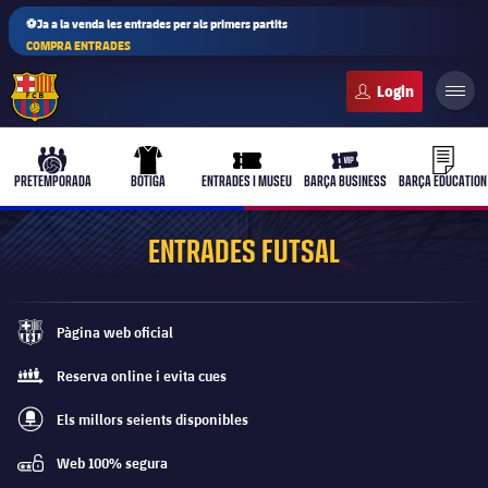
⚽Ja a la venda les entrades per als primers partits
COMPRA ENTRADES
FC Barcelona club badge
b-play
culers-ball
uniform
ticket-full
ticket-vi
PRETEMPORADA
BOTIGA
ENTRADES I MUSEU
BARÇA BUSINESS
BARÇA EDUCATION
ENTRADES FUTSAL
PLUSICON
MÉS
Pàgina web oficial
Primer equip
barca-monochrome
Reserva online i evita cues
queue
Femení
plusicon
més
Els millors seients disponibles
best-seats-regular
Actualitat
Barça Atlètic
Web 100% segura
plusicon
més
password