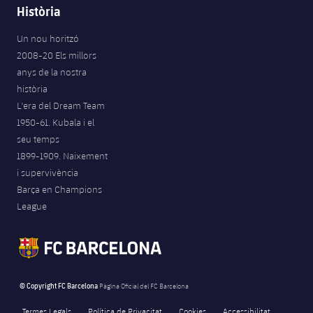
Història
Un nou horitzó
2008-20 Els millors
anys de la nostra
història
L'era del Dream Team
1950-61. Kubala i el
seu temps
1899-1909. Naixement
i supervivència
Barça en Champions
League
© Copyright FC Barcelona
Pàgina Oficial del FC Barcelona
Termes Legals
Política de Privacitat
Cookies
Accessibilitat