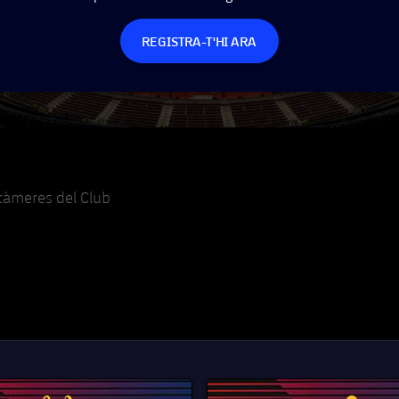
REGISTRA-T'HI ARA
 càmeres del Club