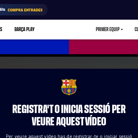
its
COMPRA ENTRADES
RS
BARÇA PLAY
PRIMER EQUIP
C
LABEL.ARIA.CA
FCB Barcelona badge
REGISTRA'T O INICIA SESSIÓ PER
VEURE AQUEST VÍDEO
Per veure aquest vídeo has de registrar-te o iniciar sessió