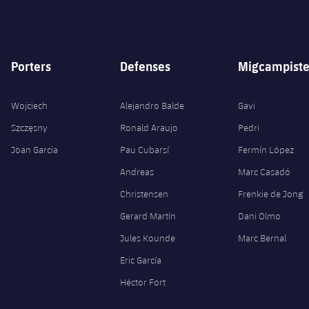
Porters
Defenses
Migcampiste
Wojciech
Alejandro Balde
Gavi
Szczęsny
Ronald Araujo
Pedri
Joan Garcia
Pau Cubarsí
Fermín López
Andreas
Marc Casadó
Christensen
Frenkie de Jong
Gerard Martín
Dani Olmo
Jules Kounde
Marc Bernal
Eric García
Héctor Fort