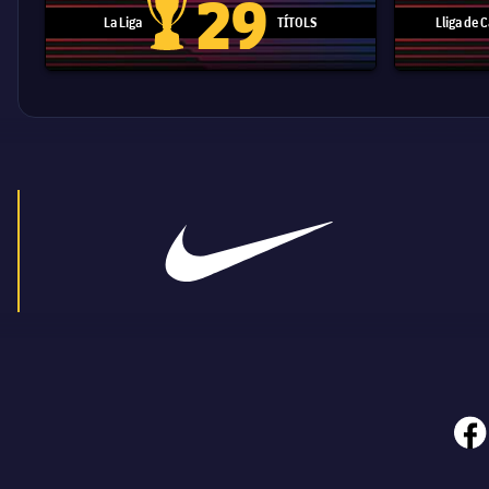
29
La Liga
TÍTOLS
Lliga de
Trofeu de la Liga
face