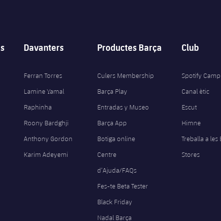
s
Davanters
Productes Barça
Club
Ferran Torres
Culers Membership
Spotify Camp
Lamine Yamal
Barça Play
Canal ètic
Raphinha
Entradas y Museo
Escut
Roony Bardghji
Barça App
Himne
Anthony Gordon
Botiga online
Treballa a les
Karim Adeyemi
Centre
Stores
d’Ajuda/FAQs
Fes-te Beta Tester
Black Friday
Nadal Barça