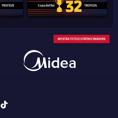
32
TROFEUS
Copa del Rei
TROFEUS
 Mundial de Clubs
Copa del Rei
MOSTRA TOTS ELS PATROCINADORS
tiktok