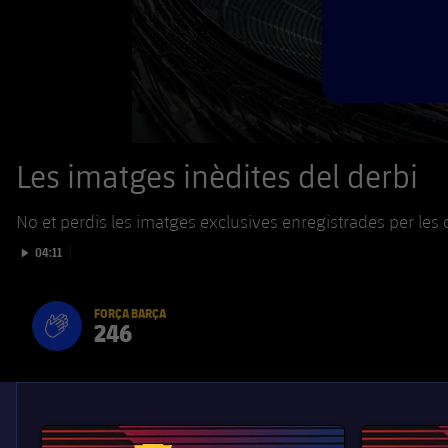
Les imatges inèdites del derbi
No et perdis les imatges exclusives enregistrades per les
Iniciar video
04:11
FORÇA BARÇA
246
label.aria.fire
Força Barça
label.aria.forcabarca