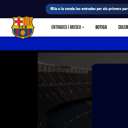
⚽Ja a la venda les entrades per als primers part
ENTRADES I MUSEU
BOTIGA
CULE
LABEL.SHARE.CARETDOWN
FC Barcelona club badge