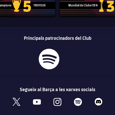
5
3
 Campions
TROFEUS
Mundial de Clubs FIFA
Trofeu de la Lliga de Campions
Trofeu del
Principals patrocinadors del Club
Segueix al Barça a les xarxes socials
book
x
youtube
instagram
spotify
discord