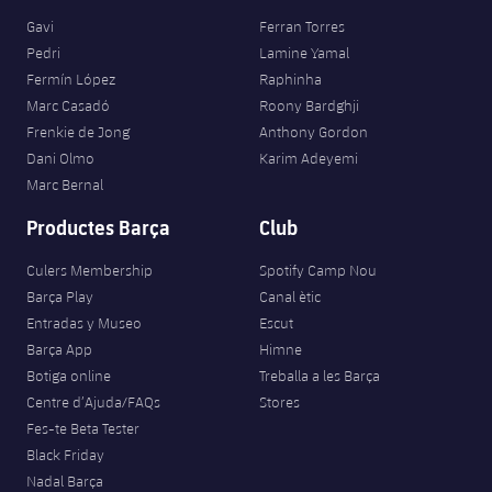
Jugadors
Classificació
Juvenil
Gavi
Ferran Torres
Notícies
Atletisme
plusicon
més
Pedri
Lamine Yamal
Fotos
Infantil
Fermín López
Raphinha
Actualitat
Bàsquet en cadira de rodes
Marc Casadó
Roony Bardghji
plusicon
més
Història
Frenkie de Jong
Anthony Gordon
Aleví
Masculí
Actualitat
Dani Olmo
Karim Adeyemi
Hockey gel
plusicon
més
Palmarès
Marc Bernal
Femení
Jugadors
Actualitat
Hoquei herba
Productes Barça
Club
plusicon
més
Agenda
Calendari
Culers Membership
Spotify Camp Nou
Jugadors
Notícies
Patinatge artístic
plusicon
més
Barça Play
Canal ètic
Resultats
Entradas y Museo
Escut
Calendari
Hockey Herba Masculí
Escola de Patinatge
Actualitat
Barça App
Himne
Classificació
Botiga online
Treballa a les Barça
Resultats
Hockey Herba Femení
Plantilla
Rugby
Centre d’Ajuda/FAQs
Stores
plusicon
més
Fes-te Beta Tester
Classificació
Agenda
Black Friday
Actualitat
Voleibol
plusicon
més
Nadal Barça