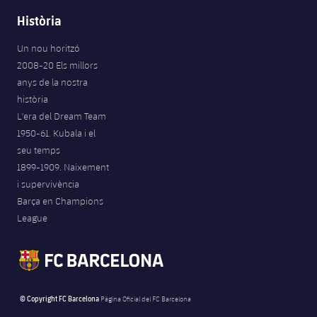
Jugadors
Notícies
Història
Apunta't a les amateurs
plusicon
més
Calendari
Un nou horitzó
Voleibol masculí
Apunta't a les amateurs
2008-20 Els millors
PLUSICON
MÉS
anys de la nostra
Resultats
Voleibol femení
Carnet de l'Esportista Amateur
League of Legends
història
L'era del Dream Team
Classificació
VALORANT Rising
1950-61. Kubala i el
seu temps
Fotos
VALORANT Game Changers
1899-1909. Naixement
i supervivència
eFootball
Barça en Champions
League
© Copyright FC Barcelona
Pàgina Oficial del FC Barcelona