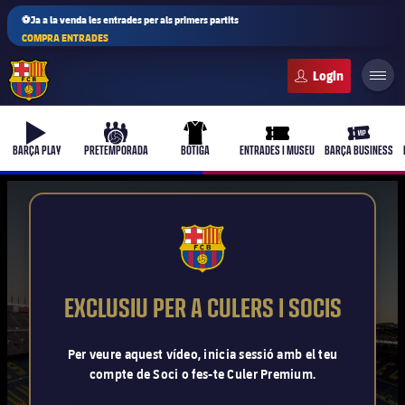
⚽Ja a la venda les entrades per als primers partits
COMPRA ENTRADES
FC Barcelona club badge
b-play
culers-ball
uniform
ticket-full
ticket-vi
BARÇA PLAY
PRETEMPORADA
BOTIGA
ENTRADES I MUSEU
BARÇA BUSINESS
PLUSICON
MÉS
FCB Barcelona badge
Primer equip
EXCLUSIU PER A CULERS I SOCIS
Femení
plusicon
més
Per veure aquest vídeo, inicia sessió amb el teu
compte de Soci o fes-te Culer Premium.
Actualitat
Barça Atlètic
plusicon
més