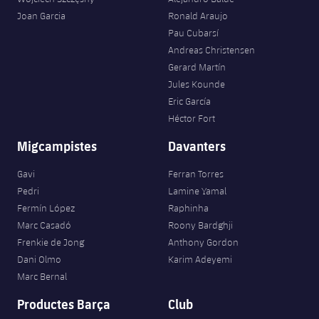
plusicon
més
Serveis Mèdics
Acreditacions
Fotos
Joan Garcia
Ronald Araujo
Fotos
Infantil A
Entrades
SUB8 B
Calendari
Pau Cubarsí
Campus Verano
Actualitat
Accessibilitat
Història
Instal·lacions
Andreas Christensen
Infantil B
Resultats
Resultats
Gerard Martín
Juvenil
PLUSICON
MÉS
Palmarès
Jules Kounde
Classificació
Eric García
Jugadors
Cadet
Primer equip
plusicon
més
Héctor Fort
Jugadors
Classificació
Infantil
Migcampistes
Davanters
Actualitat
Barça Atlètic
plusicon
més
Fotos
Gavi
Ferran Torres
Aleví
Calendari
Actualitat
Base
Pedri
Lamine Yamal
plusicon
més
Palmarès
Fermín López
Raphinha
Entrades
Calendari
Marc Casadó
Roony Bardghji
Campus Estiu
Actualitat
Història
Frenkie de Jong
Anthony Gordon
Resultats
Resultats
Dani Olmo
Karim Adeyemi
Barça C
PLUSICON
MÉS
Marc Bernal
Classificació
Jugadors
Junior
Productes Barça
Club
Informació general
plusicon
més