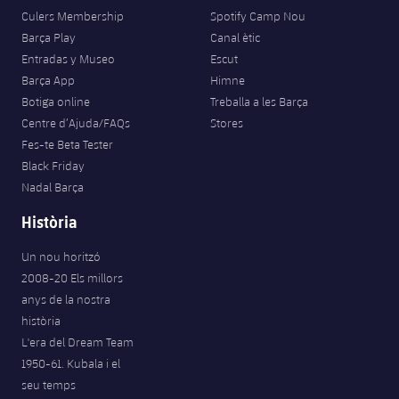
Jugadors
Classificació
Culers Membership
Spotify Camp Nou
Juvenil
Notícies
Atletisme
plusicon
més
Barça Play
Canal ètic
Fotos
Entradas y Museo
Escut
Infantil
Actualitat
Bàsquet en cadira de rodes
Barça App
Himne
plusicon
més
Història
Botiga online
Treballa a les Barça
Aleví
Masculí
Centre d’Ajuda/FAQs
Stores
Actualitat
Hockey gel
plusicon
més
Palmarès
Fes-te Beta Tester
Femení
Black Friday
Jugadors
Actualitat
Hoquei herba
plusicon
més
Nadal Barça
Agenda
Calendari
Història
Jugadors
Notícies
Patinatge artístic
plusicon
més
Un nou horitzó
Resultats
Calendari
Hockey Herba Masculí
Escola de Patinatge
Actualitat
2008-20 Els millors
anys de la nostra
Classificació
Resultats
Hockey Herba Femení
Plantilla
història
Rugby
plusicon
més
L'era del Dream Team
Classificació
1950-61. Kubala i el
Agenda
Actualitat
Voleibol
plusicon
més
seu temps