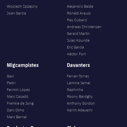
plusicon
més
Serveis Mèdics
Acreditacions
Fotos
Wojciech Szczęsny
Alejandro Balde
Fotos
Infantil A
Entrades
SUB8 B
Calendari
Joan Garcia
Ronald Araujo
Campus Verano
Actualitat
Accessibilitat
Història
Instal·lacions
Pau Cubarsí
Infantil B
Resultats
Resultats
Andreas Christensen
Juvenil
PLUSICON
MÉS
Palmarès
Gerard Martín
Classificació
Jules Kounde
Jugadors
Cadet
Primer equip
plusicon
més
Eric García
Jugadors
Héctor Fort
Classificació
Infantil
Actualitat
Barça Atlètic
plusicon
més
Migcampistes
Davanters
Fotos
Aleví
Calendari
Actualitat
Base
Gavi
Ferran Torres
plusicon
més
Palmarès
Pedri
Lamine Yamal
Entrades
Calendari
Fermín López
Raphinha
Campus Estiu
Actualitat
Història
Marc Casadó
Roony Bardghji
Resultats
Resultats
Frenkie de Jong
Anthony Gordon
Barça C
PLUSICON
MÉS
Dani Olmo
Karim Adeyemi
Classificació
Marc Bernal
Jugadors
Junior
Informació general
plusicon
més