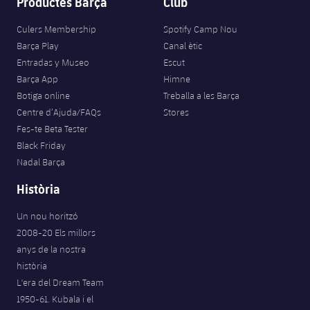
Productes Barça
Club
Jugadors
Classificació
Juvenil
Notícies
Atletisme
plusicon
més
Culers Membership
Spotify Camp Nou
Fotos
Barça Play
Canal ètic
Infantil
Actualitat
Bàsquet en cadira de rodes
Entradas y Museo
Escut
plusicon
més
Història
Barça App
Himne
Aleví
Masculí
Botiga online
Treballa a les Barça
Actualitat
Hockey gel
plusicon
més
Palmarès
Centre d’Ajuda/FAQs
Stores
Femení
Fes-te Beta Tester
Jugadors
Actualitat
Hoquei herba
plusicon
més
Black Friday
Nadal Barça
Agenda
Calendari
Jugadors
Notícies
Patinatge artístic
plusicon
més
Història
Resultats
Calendari
Hockey Herba Masculí
Escola de Patinatge
Actualitat
Un nou horitzó
2008-20 Els millors
Classificació
Resultats
Hockey Herba Femení
Plantilla
anys de la nostra
Rugby
plusicon
més
història
Classificació
L'era del Dream Team
Agenda
Actualitat
Voleibol
plusicon
més
1950-61. Kubala i el