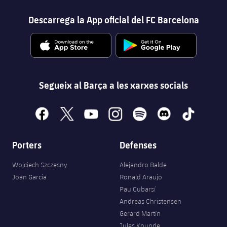
Descarrega la App oficial del FC Barcelona
Segueix al Barça a les xarxes socials
facebook
x
youtube
instagram
spotify
discord
tiktok
Porters
Defenses
Wojciech Szczęsny
Alejandro Balde
Joan Garcia
Ronald Araujo
Pau Cubarsí
Andreas Christensen
Gerard Martín
Jules Kounde