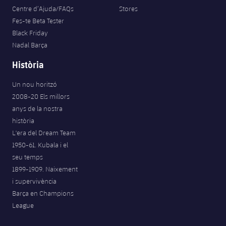
Centre d’Ajuda/FAQs
Stores
Fes-te Beta Tester
Black Friday
Nadal Barça
Història
Un nou horitzó
2008-20 Els millors
anys de la nostra
història
L'era del Dream Team
1950-61. Kubala i el
seu temps
1899-1909. Naixement
i supervivència
Barça en Champions
League