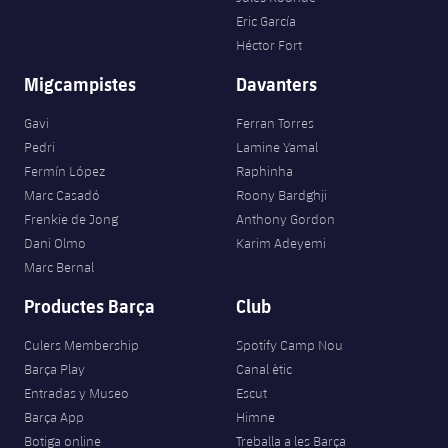
Eric García
Héctor Fort
Migcampistes
Davanters
Gavi
Ferran Torres
Pedri
Lamine Yamal
Fermín López
Raphinha
Marc Casadó
Roony Bardghji
Frenkie de Jong
Anthony Gordon
Dani Olmo
Karim Adeyemi
Marc Bernal
Productes Barça
Club
Culers Membership
Spotify Camp Nou
Barça Play
Canal ètic
Entradas y Museo
Escut
Barça App
Himne
Botiga online
Treballa a les Barça