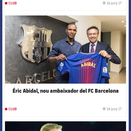
16 juny 17
CLUB
label.
FCB Barcelona badge
Éric Abidal, nou ambaixador del FC Barcelona
14 juny 17
CLUB
label.
FCB Barcelona badge