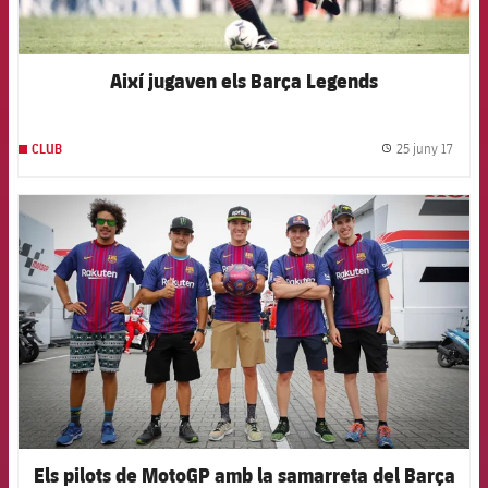
Així jugaven els Barça Legends
25 juny 17
CLUB
label.
FCB Barcelona badge
Els pilots de MotoGP amb la samarreta del Barça