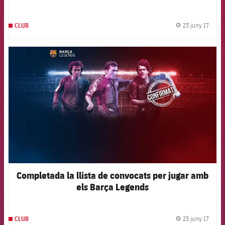
23 juny 17
CLUB
label.
FCB Barcelona badge
Completada la llista de convocats per jugar amb
els Barça Legends
23 juny 17
CLUB
label.