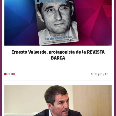
Ernesto Valverde, protagonista de la REVISTA
BARÇA
21 juny 17
CLUB
label.
FCB Barcelona badge