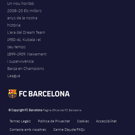
Un nou horitzó
2008-20 Els millors
anys de la nostra
història
L'era del Dream Team
1950-61. Kubala i el
seu temps
1899-1909. Naixement
i supervivència
Barça en Champions
League
© Copyright FC Barcelona
Pàgina Oficial del FC Barcelona
Termes Legals
Política de Privacitat
Cookies
Accessibilitat
Contacta amb nosaltres
Centre D’ajuda/FAQs