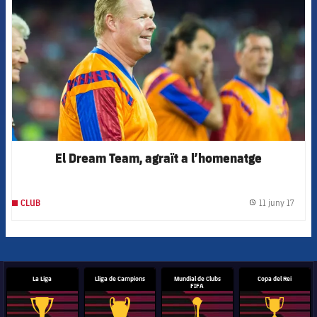
El Dream Team, agraït a l’homenatge
11 juny 17
CLUB
label.
La Liga
Lliga de Campions
Mundial de Clubs
Copa del Rei
FIFA