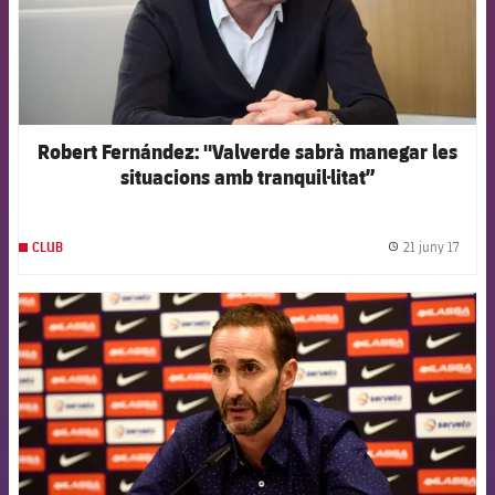
Robert Fernández: "Valverde sabrà manegar les
situacions amb tranquil·litat”
21 juny 17
CLUB
label.
FCB Barcelona badge