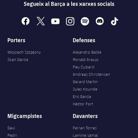
Segueix al Barça a les xarxes socials
facebook
x
youtube
instagram
spotify
discord
tiktok
Porters
Defenses
Wojciech Szczęsny
Alejandro Balde
Joan Garcia
Ronald Araujo
Pau Cubarsí
Andreas Christensen
Gerard Martín
Jules Kounde
Eric García
Héctor Fort
Migcampistes
Davanters
Gavi
Ferran Torres
Pedri
Lamine Yamal