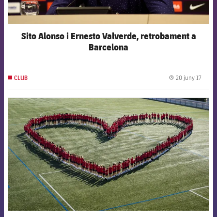
Sito Alonso i Ernesto Valverde, retrobament a
Barcelona
20 juny 17
CLUB
label.
FCB Barcelona badge