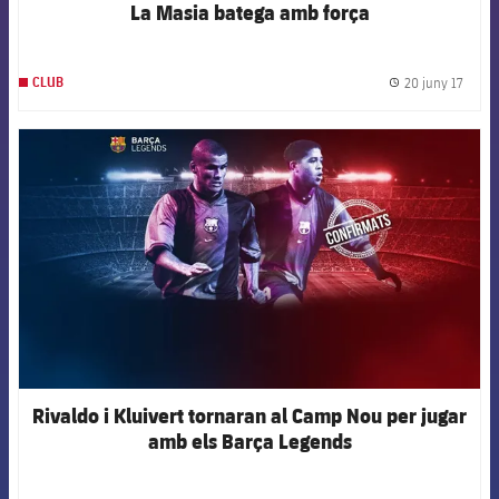
La Masia batega amb força
20 juny 17
CLUB
label.
FCB Barcelona badge
Rivaldo i Kluivert tornaran al Camp Nou per jugar
amb els Barça Legends