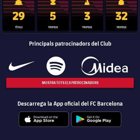
Trofeu de la Liga
Trofeu de la Lliga de Campions
Trofeu del Mundial de Clubs
Copa del 
29
5
3
32
TÍTOLS
TROFEUS
TROFEUS
TROFEUS
Principals patrocinadors del Club
MOSTRA TOTS ELS PATROCINADORS
Descarrega la App oficial del FC Barcelona