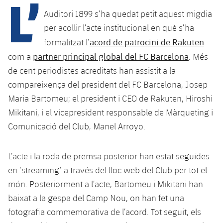
L’
Calendari
Campus Estiu
Base
Auditori 1899 s’ha quedat petit aquest migdia
SUB13
SUB13 B
Entrades
per acollir l’acte institucional en què s’ha
Barça Atlètic
plusicon
més
PLUSICON
MÉS
acord de patrocini de Rakuten
formalitzat l’
SUB12
SUB12 C
Gameday Shows
Junior
partner principal global del FC Barcelona
com a
. Més
Primer Equip
Instal·lacions
plusicon
més
SUB11 A
de cent periodistes acreditats han assistit a la
SUB11 C
Resultats
Cadet A
Actualitat
compareixença del president del FC Barcelona, Josep
Barça Atlètic
Spotify Camp Nou
plusicon
més
SUB11 B
Maria Bartomeu; el president i CEO de Rakuten, Hiroshi
Classificacions
Cadet B
Calendari
Actualitat
Mikitani, i el vicepresident responsable de Màrqueting i
Palau Blaugrana
Base
plusicon
més
SUB10 A
Comunicació del Club, Manel Arroyo.
Jugadors
Infantil A
Entrades
Calendari
Estadi Johan Cruyff
Actualitat
SUB10 B
PLUSICON
MÉS
Fotos
Infantil B
L’acte i la roda de premsa posterior han estat seguides
Resultats
Resultats
Juvenil
Barça Cafe
Primer equip
SUB9 A
en ‘streaming’ a través del lloc web del Club per tot el
plusicon
més
plusicon
més
Història
Mini
Classificació
món. Posteriorment a l’acte, Bartomeu i Mikitani han
Classificació
Cadet A
Ciutat Esportiva
Actualitat
SUB9 B
Barça Atlètic
baixat a la gespa del Camp Nou, on han fet una
plusicon
més
Serveis
Palmarès
plusicon
més
Jugadors
Jugadors
fotografia commemorativa de l’acord. Tot seguit, els
Cadet B
Calendari
SUB8 A
La Masia
Actualitat
Base