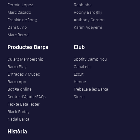
Fermín López
Raphinha
Marc Casadó
Roony Bardghji
Frenkie de Jong
Anthony Gordon
Dani Olmo
Karim Adeyemi
Marc Bernal
Productes Barça
Club
Culers Membership
Spotify Camp Nou
Barça Play
Canal ètic
Entradas y Museo
Escut
Barça App
Himne
Botiga online
Treballa a les Barça
Centre d’Ajuda/FAQs
Stores
Fes-te Beta Tester
Black Friday
Nadal Barça
Història