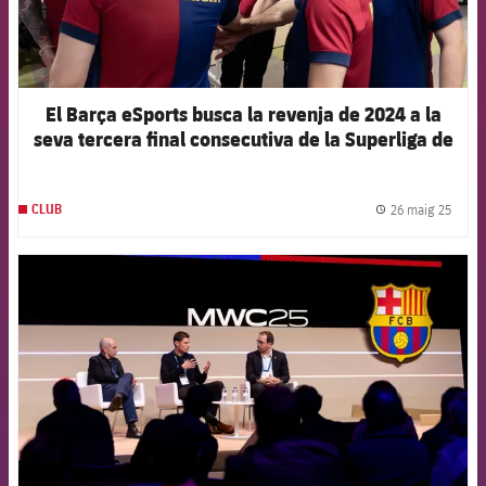
El Barça eSports busca la revenja de 2024 a la
seva tercera final consecutiva de la Superliga de
League of Legends
26 maig 25
CLUB
label.
FCB Barcelona badge