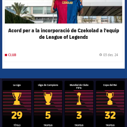
Acord per a la incorporació de Czekolad a l'equip
de League of Legends
03 des. 24
CLUB
label.
La Liga
Lliga de Campions
Mundial de Clubs
Copa del Rei
FIFA
Trofeu de la Liga
Trofeu de la Lliga de Campions
Trofeu del Mundial de Clubs
Copa del 
29
5
3
32
TÍTOLS
TROFEUS
TROFEUS
TROFEUS