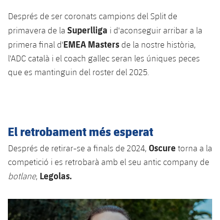
Jugadors
Classificació
Juvenil
Notícies
Després de ser coronats campions del Split de
Atletisme
plusicon
més
Superlliga
Fotos
primavera de la
i d'aconseguir arribar a la
Infantil
Actualitat
EMEA Masters
Bàsquet en cadira de rodes
primera final d'
de la nostre història,
plusicon
més
Història
l'ADC català i el coach gallec seran les úniques peces
Aleví
Masculí
Actualitat
Hockey gel
que es mantinguin del roster del 2025.
plusicon
més
Palmarès
Femení
Jugadors
Actualitat
Hoquei herba
plusicon
més
Agenda
Calendari
Jugadors
Notícies
Patinatge artístic
El retrobament més esperat
plusicon
més
Resultats
Calendari
Oscure
Després de retirar-se a finals de 2024,
torna a la
Hockey Herba Masculí
Escola de Patinatge
Actualitat
competició i es retrobarà amb el seu antic company de
Classificació
Resultats
Hockey Herba Femení
Legolas.
botlane
,
Plantilla
Rugby
plusicon
més
Classificació
Agenda
Actualitat
Voleibol
plusicon
més