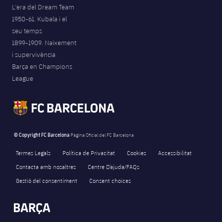
L'era del Dream Team
1950-61. Kubala i el
seu temps
1899-1909. Naixement
i supervivència
Barça en Champions
League
© Copyright FC Barcelona
Pàgina Oficial del FC Barcelona
Termes Legals
Política de Privacitat
Cookies
Accessibilitat
Contacta amb nosaltres
Centre D’ajuda/FAQs
Gestió del consentiment
Consent choices
FORÇA BARÇA
76
label.aria.fire
Força Barça
label.aria.forcabarca