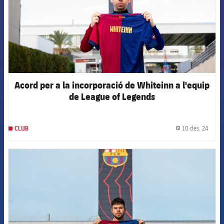
Acord per a la incorporació de Whiteinn a l'equip
de League of Legends
10 des. 24
CLUB
label.
FCB Barcelona badge