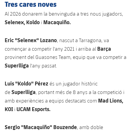
Tres cares noves
Al 2026 donarem la benvinguda a tres nous jugadors,
Selenex, Koldo
Macaquiño.
i
Eric "Selenex" Lozano
, nascut a Tarragona, va
Barça
començar a competir l'any 2021 i arriba al
provinent del Guasones Team, equip que va competir a
Superlliga
l'any passat.
Luis "Koldo" Pérez
és un jugador històric
Superlliga
de
, portant més de 8 anys a la competició i
Mad Lions,
amb experiències a equips destacats com
KOI
UCAM Esports.
i
Sergio "Macaquiño" Bouzende
, amb doble