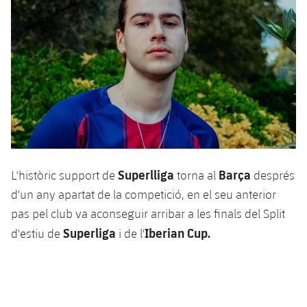
Jugadors
Notícies
Apunta't a les amateurs
plusicon
més
Calendari
Voleibol masculí
Apunta't a les amateurs
PLUSICON
MÉS
Resultats
Voleibol femení
Carnet de l'Esportista Amateur
League of Legends
Classificació
VALORANT Rising
Fotos
VALORANT Game Changers
Superlliga
Barça
L'històric support de
torna al
després
eFootball
d'un any apartat de la competició, en el seu anterior
pas pel club va aconseguir arribar a les finals del Split
Superliga
Iberian Cup.
d'estiu de
i de l'