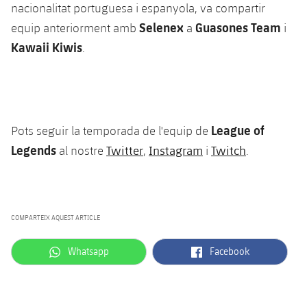
nacionalitat portuguesa i espanyola, va compartir
Selenex
Guasones Team
equip anteriorment amb
a
i
Kawaii Kiwis
.
League of
Pots seguir la temporada de l'equip de
Legends
Twitter
Instagram
Twitch
al nostre
,
i
.
COMPARTEIX AQUEST ARTICLE
label.aria.whatsapp
label.aria.facebook
Whatsapp
Facebook