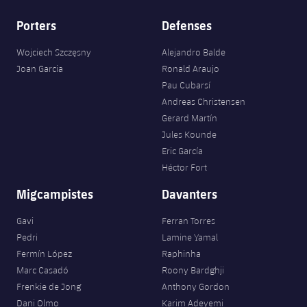
Porters
Defenses
Wojciech Szczęsny
Alejandro Balde
Joan Garcia
Ronald Araujo
Pau Cubarsí
Andreas Christensen
Gerard Martín
Jules Kounde
Eric García
Héctor Fort
Migcampistes
Davanters
Gavi
Ferran Torres
Pedri
Lamine Yamal
Fermín López
Raphinha
Marc Casadó
Roony Bardghji
Frenkie de Jong
Anthony Gordon
Dani Olmo
Karim Adeyemi