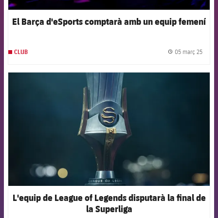
El Barça d'eSports comptarà amb un equip femení
05 març 25
CLUB
label.
FCB Barcelona badge
L'equip de League of Legends disputarà la final de
la Superliga