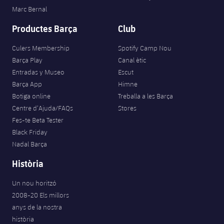
Marc Bernal
Productes Barça
Club
Culers Membership
Spotify Camp Nou
Barça Play
Canal ètic
Entradas y Museo
Escut
Barça App
Himne
Botiga online
Treballa a les Barça
Centre d’Ajuda/FAQs
Stores
Fes-te Beta Tester
Black Friday
Nadal Barça
Història
Un nou horitzó
2008-20 Els millors
anys de la nostra
història