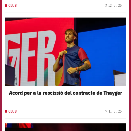
12 jul. 25
CLUB
label.
FCB Barcelona badge
Acord per a la rescissió del contracte de Thayger
11 jul. 25
CLUB
label.
FCB Barcelona badge