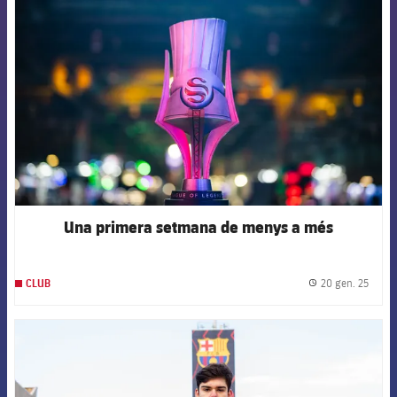
FCB Barcelona badge
Una primera setmana de menys a més
20 gen. 25
CLUB
label.
FCB Barcelona badge