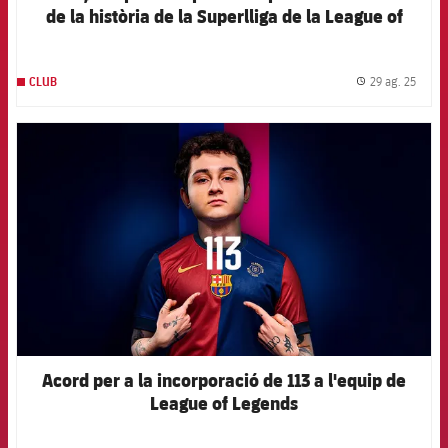
de la història de la Superlliga de la League of
Legends.
29 ag. 25
CLUB
label.
FCB Barcelona badge
Acord per a la incorporació de 113 a l'equip de
League of Legends