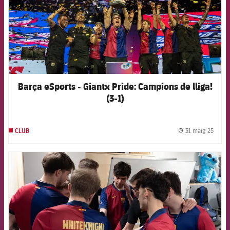
Barça eSports - Giantx Pride: Campions de lliga!
(3-1)
31 maig 25
CLUB
label.
FCB Barcelona badge