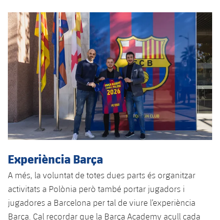
plusicon
més
Serveis Mèdics
Acreditacions
Fotos
Fotos
Infantil A
Entrades
SUB8 B
Calendari
Campus Verano
Actualitat
Accessibilitat
Història
Instal·lacions
Infantil B
Resultats
Resultats
Juvenil
PLUSICON
MÉS
Palmarès
Classificació
Jugadors
Cadet
Primer equip
plusicon
més
Jugadors
Classificació
Infantil
Actualitat
Barça Atlètic
plusicon
més
Fotos
Aleví
Calendari
Actualitat
Base
plusicon
més
Palmarès
Entrades
Calendari
Experiència Barça
Campus Estiu
Actualitat
Història
A més, la voluntat de totes dues parts és organitzar
Resultats
Resultats
Barça C
activitats a Polònia però també portar jugadors i
PLUSICON
MÉS
Classificació
jugadores a Barcelona per tal de viure l’experiència
Jugadors
Junior
Informació general
plusicon
més
Barça. Cal recordar que la Barça Academy acull cada