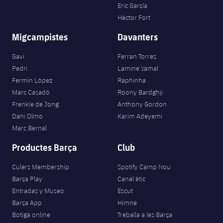
Eric García
Héctor Fort
Migcampistes
Davanters
Gavi
Ferran Torres
Pedri
Lamine Yamal
Fermín López
Raphinha
Marc Casadó
Roony Bardghji
Frenkie de Jong
Anthony Gordon
Dani Olmo
Karim Adeyemi
Marc Bernal
Productes Barça
Club
Culers Membership
Spotify Camp Nou
Barça Play
Canal ètic
Entradas y Museo
Escut
Barça App
Himne
Botiga online
Treballa a les Barça