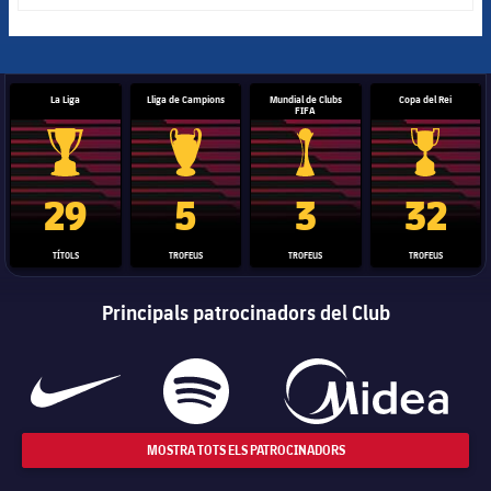
La Liga
Lliga de Campions
Mundial de Clubs
Copa del Rei
FIFA
Trofeu de la Liga
Trofeu de la Lliga de Campions
Trofeu del Mundial de Clubs
Copa del 
29
5
3
32
TÍTOLS
TROFEUS
TROFEUS
TROFEUS
Principals patrocinadors del Club
MOSTRA TOTS ELS PATROCINADORS