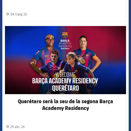
04 maig 26
label.share.clock
FCB Barcelona badge
Querétaro serà la seu de la segona Barça
Academy Residency
29 abr. 26
label.share.clock