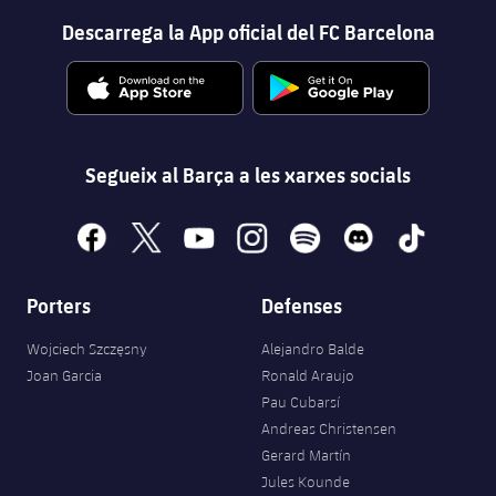
Descarrega la App oficial del FC Barcelona
Segueix al Barça a les xarxes socials
facebook
x
youtube
instagram
spotify
discord
tiktok
Porters
Defenses
Wojciech Szczęsny
Alejandro Balde
Joan Garcia
Ronald Araujo
Pau Cubarsí
Andreas Christensen
Gerard Martín
Jules Kounde