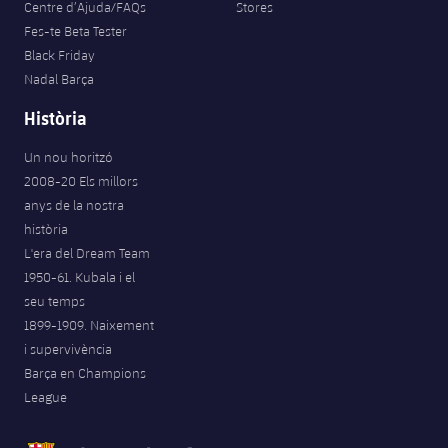
Centre d’Ajuda/FAQs
Stores
Fes-te Beta Tester
Black Friday
Nadal Barça
Història
Un nou horitzó
2008-20 Els millors
anys de la nostra
història
L'era del Dream Team
1950-61. Kubala i el
seu temps
1899-1909. Naixement
i supervivència
Barça en Champions
League