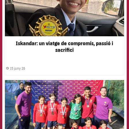
Iskandar: un viatge de compromís, passió i
sacrifici
15 juny 26
label.share.clock
FCB Barcelona badge