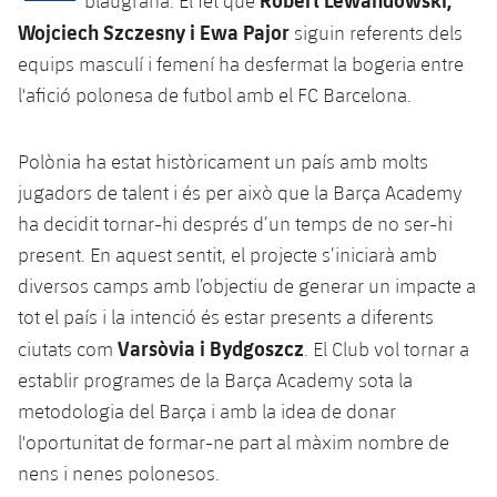
blaugrana. El fet que
Calendari
Campus Estiu
Base
Wojciech Szczesny i Ewa Pajor
siguin referents dels
SUB13
SUB13 B
Entrades
equips masculí i femení ha desfermat la bogeria entre
Barça Atlètic
plusicon
més
PLUSICON
MÉS
l'afició polonesa de futbol amb el FC Barcelona.
SUB12
SUB12 C
Gameday Shows
Junior
Primer Equip
Instal·lacions
plusicon
més
SUB11 A
SUB11 C
Polònia ha estat històricament un país amb molts
Resultats
Cadet A
Actualitat
Barça Atlètic
Spotify Camp Nou
jugadors de talent i és per això que la Barça Academy
plusicon
més
SUB11 B
ha decidit tornar-hi després d’un temps de no ser-hi
Classificacions
Cadet B
Calendari
Actualitat
Palau Blaugrana
Base
present. En aquest sentit, el projecte s’iniciarà amb
plusicon
més
SUB10 A
Jugadors
diversos camps amb l’objectiu de generar un impacte a
Infantil A
Entrades
Calendari
Estadi Johan Cruyff
Actualitat
tot el país i la intenció és estar presents a diferents
SUB10 B
PLUSICON
MÉS
Fotos
Infantil B
Varsòvia i Bydgoszcz
ciutats com
. El Club vol tornar a
Resultats
Resultats
Juvenil
Barça Cafe
Primer equip
SUB9 A
establir programes de la Barça Academy sota la
plusicon
més
plusicon
més
Història
Mini
Classificació
metodologia del Barça i amb la idea de donar
Classificació
Cadet A
Ciutat Esportiva
Actualitat
SUB9 B
Barça Atlètic
l'oportunitat de formar-ne part al màxim nombre de
plusicon
més
Serveis
Palmarès
plusicon
més
Jugadors
Jugadors
nens i nenes polonesos.
Cadet B
Calendari
SUB8 A
La Masia
Actualitat
Base