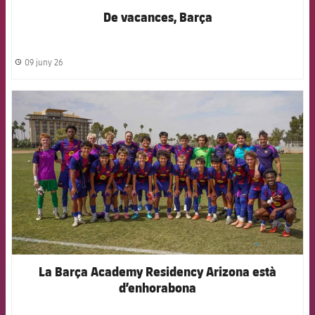
De vacances, Barça
09 juny 26
label.share.clock
FCB Barcelona badge
La Barça Academy Residency Arizona està
d’enhorabona