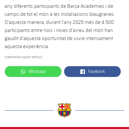
Jugadors
Classificació
any diferents participants de Barça Academies i de
Juvenil
Notícies
Atletisme
plusicon
més
camps de tot el món a les instal·lacions blaugranes.
Fotos
Infantil
D’aquesta manera, durant l’any 2025 més de 4.500
Actualitat
Bàsquet en cadira de rodes
plusicon
més
participants entre nois i noies d’arreu del món han
Història
Aleví
gaudit d’aquesta oportunitat de viure intensament
Masculí
Actualitat
Hockey gel
plusicon
més
aquesta experiència.
Palmarès
Femení
Jugadors
Actualitat
Hoquei herba
COMPARTEIX AQUEST ARTICLE
plusicon
més
Agenda
Calendari
label.aria.whatsapp
label.aria.facebook
Jugadors
Whatsapp
Facebook
Notícies
Patinatge artístic
plusicon
més
Resultats
Calendari
Hockey Herba Masculí
Escola de Patinatge
Actualitat
Classificació
Resultats
Hockey Herba Femení
Plantilla
Rugby
plusicon
més
Classificació
Agenda
Actualitat
label.aria.barcelona
Voleibol
plusicon
més