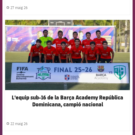
27 maig 26
label.share.clock
FCB Barcelona badge
L'equip sub-16 de la Barça Academy República
Dominicana, campió nacional
22 maig 26
label.share.clock