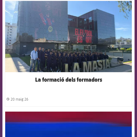
FCB Barcelona badge
La formació dels formadors
20 maig 26
label.share.clock
FCB Barcelona badge