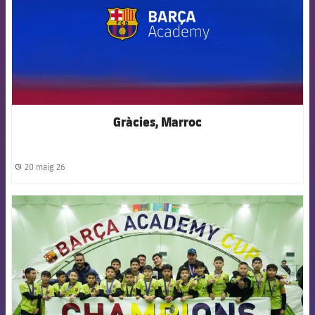
Gràcies, Marroc
20 maig 26
label.share.clock
FCB Barcelona badge