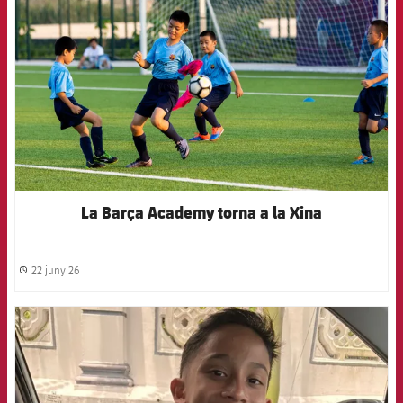
La Barça Academy torna a la Xina
22 juny 26
label.share.clock
FCB Barcelona badge