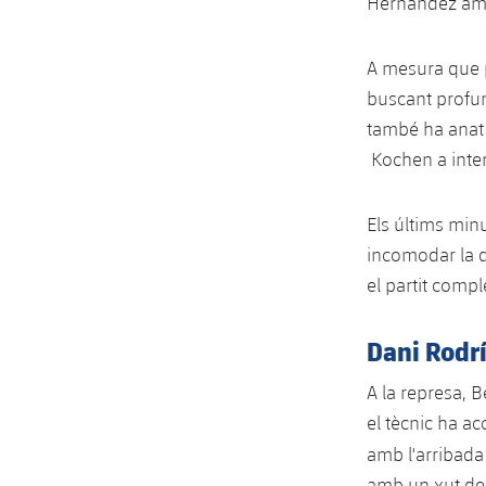
Hernández amb 
A mesura que p
buscant profun
també ha anat 
Kochen a inter
Els últims minu
incomodar la d
el partit comp
Dani Rodrí
A la represa, B
el tècnic ha ac
amb l'arribada
amb un xut des