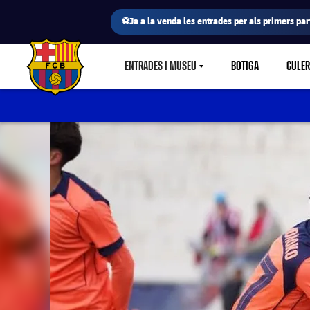
⚽Ja a la venda les entrades per als primers part
ENTRADES I MUSEU
BOTIGA
CULE
LABEL.SHARE.CARETDOWN
FC Barcelona club badge