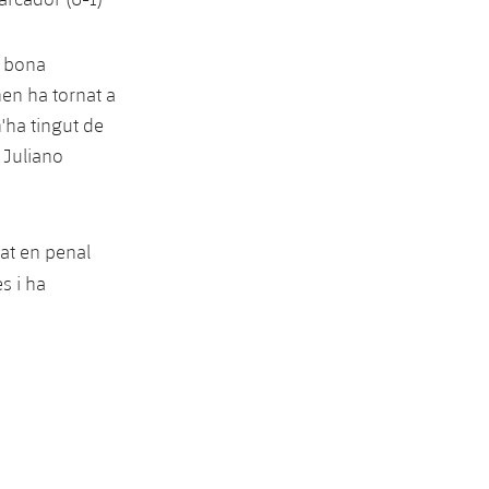
i bona
hen ha tornat a
n'ha tingut de
e Juliano
at en penal
s i ha