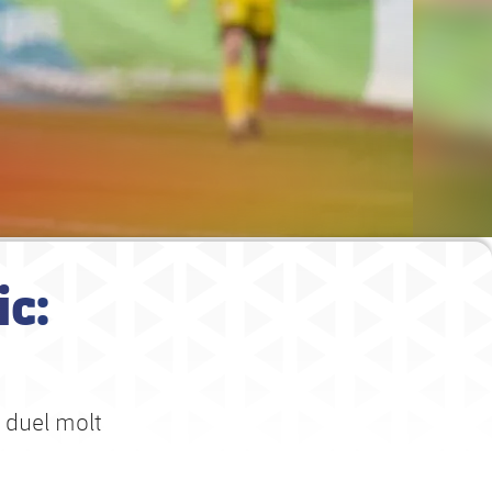
ic:
n duel molt