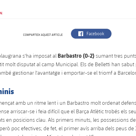
V.
label.aria.facebook
Facebook
COMPARTEIX AQUEST ARTICLE
Barbastro (0-2)
l blaugrana s'ha imposat al
sumant tres punt
it molt disputat al camp Municipal. Els de Belletti han sabut p
ambé gestionar l'avantatge i emportar-se el triomf a Barcelo
inis
omençat amb un ritme lent i un Barbastro molt ordenat defe
se arriscar-se i feia difícil que el Barça Atlètic trobés els s
s en posicions clau. Als primers minuts, les possessions del 
 però poc efectives; de fet, el primer avís arriba dels peus de