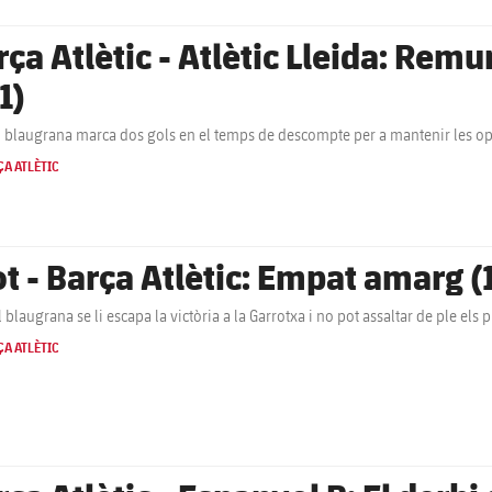
ça Atlètic - Atlètic Lleida: Remun
1)
ial blaugrana marca dos gols en el temps de descompte per a mantenir les opc
A ATLÈTIC
ot - Barça Atlètic: Empat amarg (1
al blaugrana se li escapa la victòria a la Garrotxa i no pot assaltar de ple els
A ATLÈTIC