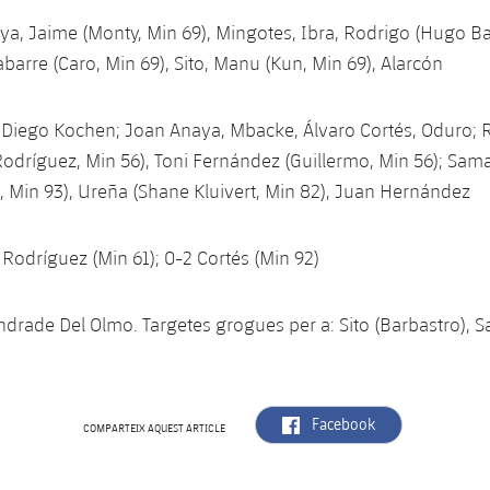
ya, Jaime (Monty, Min 69), Mingotes, Ibra, Rodrigo (Hugo Bau
abarre (Caro, Min 69), Sito, Manu (Kun, Min 69), Alarcón
Diego Kochen; Joan Anaya, Mbacke, Álvaro Cortés, Oduro; R
Rodríguez, Min 56), Toni Fernández (Guillermo, Min 56); S
 Min 93), Ureña (Shane Kluivert, Min 82), Juan Hernández
 Rodríguez (Min 61); 0-2 Cortés (Min 92)
drade Del Olmo. Targetes grogues per a: Sito (Barbastro)
label.aria.facebook
Facebook
COMPARTEIX AQUEST ARTICLE