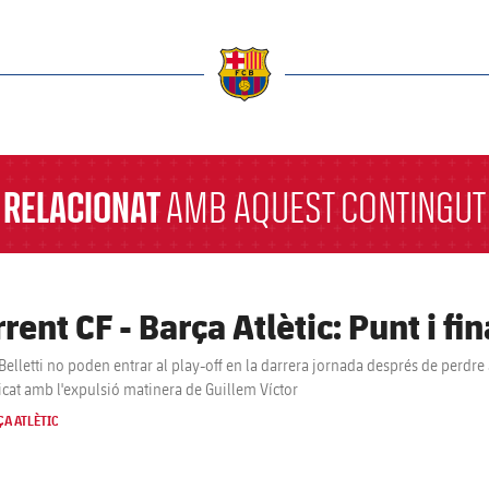
a
RELACIONAT
AMB AQUEST CONTINGUT
rent CF - Barça Atlètic: Punt i fin
 Belletti no poden entrar al play-off en la darrera jornada després de perdr
cat amb l'expulsió matinera de Guillem Víctor
A ATLÈTIC