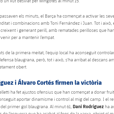
un xut desviat per Mingotes al minut 15.
assaven els minuts, el Barça ha començat a activar les se
ditat i combinacions amb Toni Fernández i Juan. Tot i això, 
creixent i generant perill, amb rematades perilloses que han
venir per a mantenir l’empat.
ts de la primera meitat, l'equip local ha aconseguit controlar
efensa blaugrana, però, tot i això, s'ha arribat al descans 
letament obert.
guez i Álvaro Cortés firmen la victòria
elletti ha fet ajustos ofensius que han començat a donar frui
onseguit aportar dinamisme i control al mig del camp. I el res
Dani Rodríguez
 del primer gol blaugrana. Al minut 61,
ha av
 de l’esquerra que ha acabat al fons de la xarxa, obrint el m