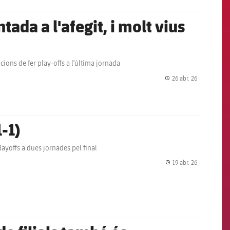
tada a l'afegit, i molt vius
ions de fer play-offs a l'última jornada
26 abr. 26
label.share.
-1)
 playoffs a dues jornades pel final
19 abr. 26
label.share.