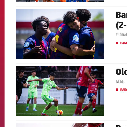
Bar
FCB Barcelona badge
(2-
El fil
BARÇ
Ol
FCB Barcelona badge
Al fili
BARÇ
FCB Barcelona badge