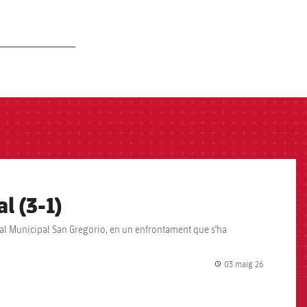
al (3-1)
e al Municipal San Gregorio, en un enfrontament que s'ha
03 maig 26
label.share.