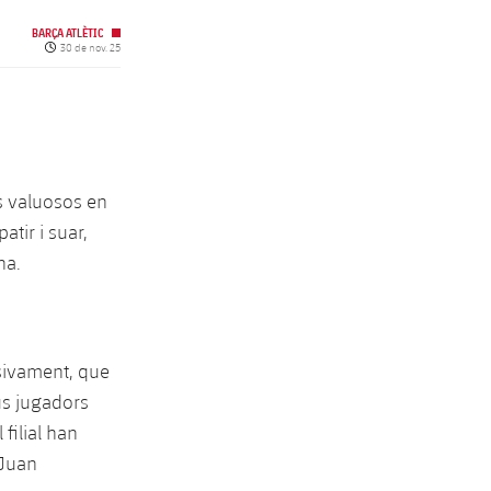
BARÇA ATLÈTIC
Data de publicació
30 de nov. 25
s valuosos en
atir i suar,
na.
nsivament, que
eus jugadors
filial han
 Juan