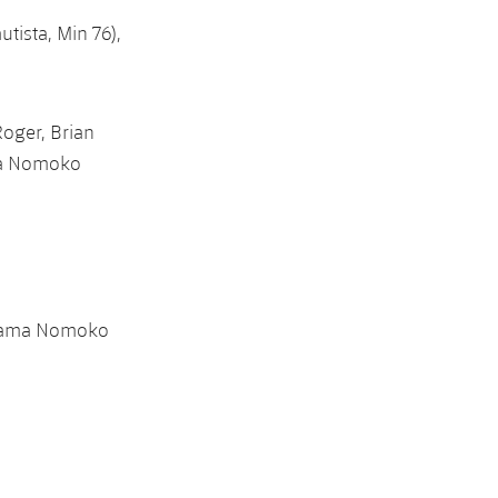
tista, Min 76),
oger, Brian
ama Nomoko
, Sama Nomoko