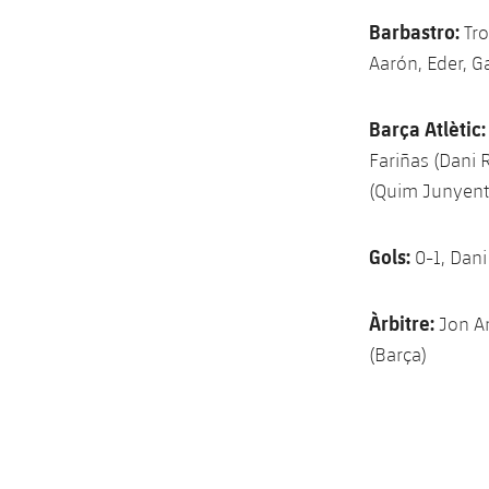
Barbastro:
Tro
Aarón, Eder, G
Barça Atlètic:
Fariñas (Dani 
(Quim Junyent,
Gols:
0-1, Dani
Àrbitre:
Jon An
(Barça)