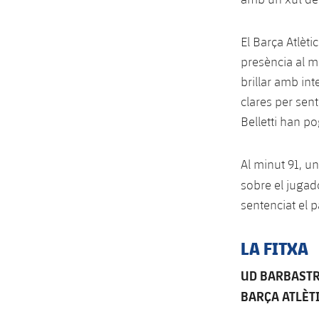
El Barça Atlèti
presència al m
brillar amb int
clares per sent
Belletti han po
Al minut 91, u
sobre el jugad
sentenciat el p
LA FITXA
UD BARBASTR
BARÇA ATLÈTI