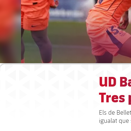
UD Ba
Tres 
Els de Bell
igualat que 