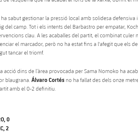
c ha sabut gestionar la pressió local amb solidesa defensiva 
ig del camp. Tot i els intents del Barbastro per empatar, Koc
ervencions clau. A les acaballes del partit, el combinat culer 
enciar el marcador, però no ha estat fins a l'afegit que els d
gut tancar el triomf.
na acció dins de l’àrea provocada per Sama Nomoko ha acab
Álvaro Cortés
or blaugrana.
no ha fallat des dels onze metre
artit amb el 0-2 definitiu.
O, 0
C, 2