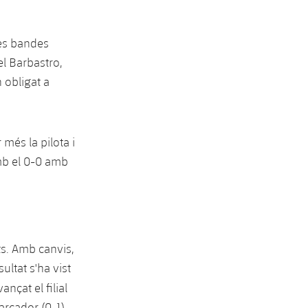
ves bandes
el Barbastro,
 obligat a
 més la pilota i
amb el 0-0 amb
ts. Amb canvis,
ultat s'ha vist
ançat el filial
arcador (0-1)