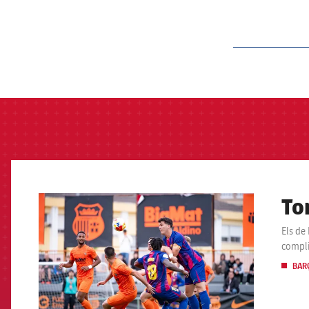
label.aria.barcelon
Tor
FCB Barcelona badge
Els de
compli
BARÇ