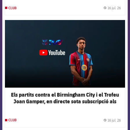
16 jul. 26
CLUB
label.
FCB Barcelona badge
Els partits contra el Birmingham City i el Trofeu
Joan Gamper, en directe sota subscripció als
canals oficials del Club
16 jul. 26
CLUB
label.