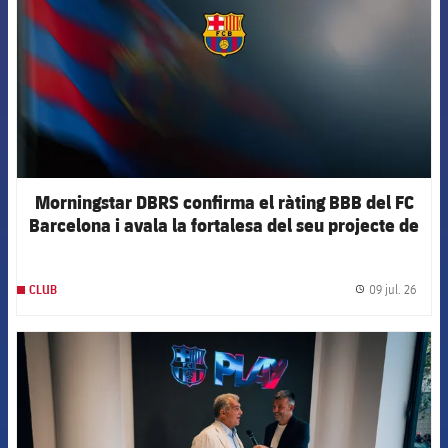
Morningstar DBRS confirma el ràting BBB del FC
Barcelona i avala la fortalesa del seu projecte de
futur
09 jul. 26
CLUB
label.
FCB Barcelona badge