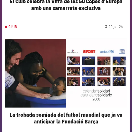
El Club celebra la xifra de les 50 Copes d’Europa
amb una samarreta exclusiva
20 jul. 26
CLUB
label.
FCB Barcelona badge
La trobada somiada del futbol mundial que ja va
anticipar la Fundació Barça