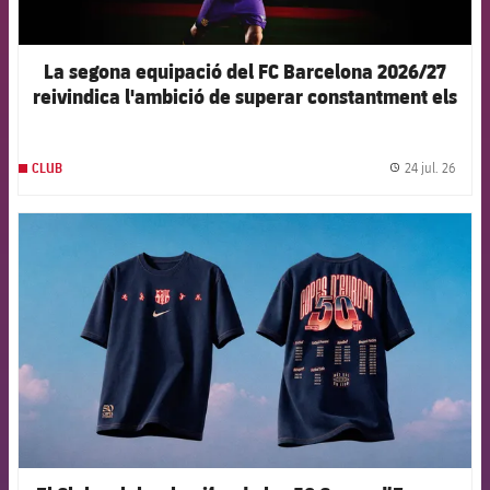
La segona equipació del FC Barcelona 2026/27
reivindica l'ambició de superar constantment els
propis límits
24 jul. 26
CLUB
label.
FCB Barcelona badge