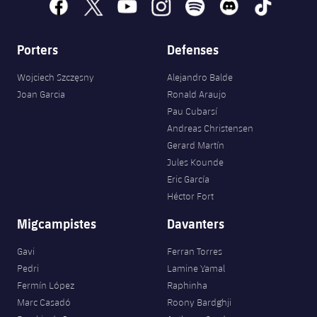
facebook
x
youtube
instagram
spotify
discord
tiktok
Porters
Defenses
Wojciech Szczęsny
Alejandro Balde
Joan Garcia
Ronald Araujo
Pau Cubarsí
Andreas Christensen
Gerard Martín
Jules Kounde
Eric García
Héctor Fort
Migcampistes
Davanters
Gavi
Ferran Torres
Pedri
Lamine Yamal
Fermín López
Raphinha
Marc Casadó
Roony Bardghji