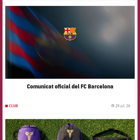
FCB Barcelona badge
Comunicat oficial del FC Barcelona
29 jul. 26
CLUB
label.
FCB Barcelona badge