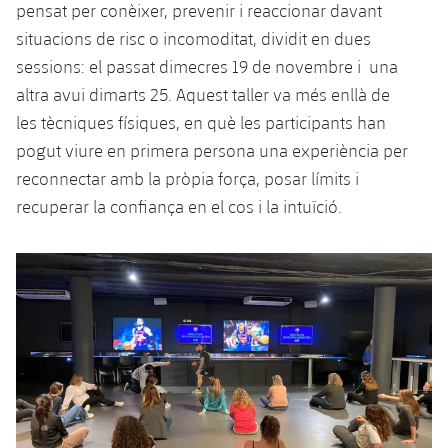
pensat per conèixer, prevenir i reaccionar davant
Jugadors
Classificació
Juvenil
Notícies
Atletisme
situacions de risc o incomoditat, dividit en dues
plusicon
més
Fotos
sessions: el passat dimecres 19 de novembre i una
Infantil
Actualitat
Bàsquet en cadira de rodes
altra avui dimarts 25. Aquest taller va més enllà de
plusicon
més
Història
les tècniques físiques, en què les participants han
Aleví
Masculí
Actualitat
Hockey gel
pogut viure en primera persona una experiència per
plusicon
més
Palmarès
reconnectar amb la pròpia força, posar límits i
Femení
Jugadors
Actualitat
Hoquei herba
recuperar la confiança en el cos i la intuïció.
plusicon
més
Agenda
Calendari
Jugadors
Notícies
Patinatge artístic
plusicon
més
Resultats
Calendari
Hockey Herba Masculí
Escola de Patinatge
Actualitat
Classificació
Resultats
Hockey Herba Femení
Plantilla
Rugby
plusicon
més
Classificació
Agenda
Actualitat
Voleibol
plusicon
més