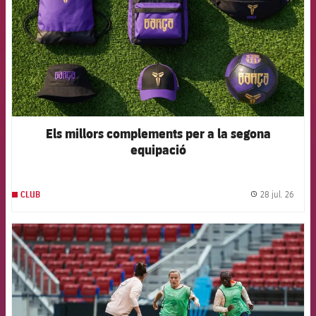
Els millors complements per a la segona
equipació
28 jul. 26
CLUB
label.
FCB Barcelona badge