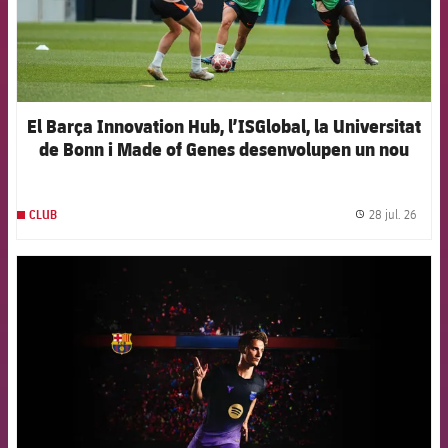
El Barça Innovation Hub, l’ISGlobal, la Universitat
de Bonn i Made of Genes desenvolupen un nou
model d’intel·ligència artificial per anticipar les
lesions en el futbol femení d’elit
28 jul. 26
CLUB
label.
FCB Barcelona badge