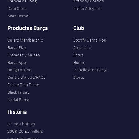
Frenkie de Jong
Anthony Gordon
Dani Olmo
Karim Adeyemi
Marc Bernal
Productes Barça
Club
Culers Membership
Spotify Camp Nou
Barça Play
Canal ètic
Entradas y Museo
Escut
Barça App
Himne
Botiga online
Treballa a les Barça
Centre d’Ajuda/FAQs
Stores
Fes-te Beta Tester
Black Friday
Nadal Barça
Història
Un nou horitzó
2008-20 Els millors
anys de la nostra