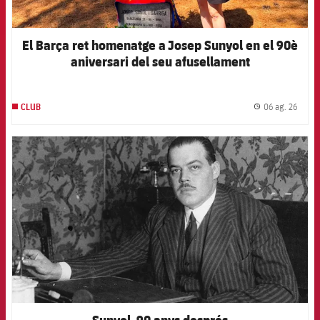
El Barça ret homenatge a Josep Sunyol en el 90è
aniversari del seu afusellament
06 ag. 26
CLUB
label.
FCB Barcelona badge
Sunyol, 90 anys després