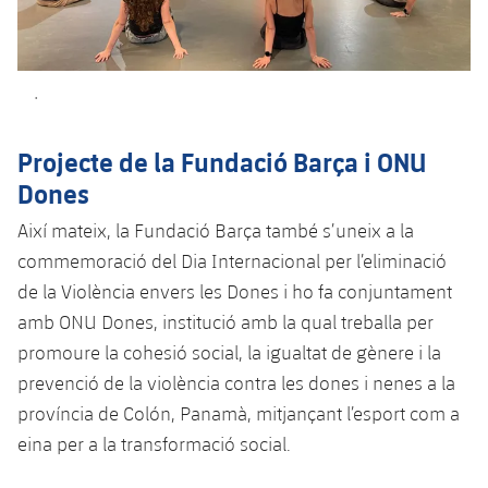
Jugadors
Notícies
Apunta't a les amateurs
plusicon
més
Calendari
Voleibol masculí
Apunta't a les amateurs
.
PLUSICON
MÉS
Resultats
Voleibol femení
Carnet de l'Esportista Amateur
League of Legends
Projecte de la Fundació Barça i ONU
Classificació
Dones
VALORANT Rising
Així mateix, la Fundació Barça també s’uneix a la
Fotos
VALORANT Game Changers
commemoració del Dia Internacional per l’eliminació
de la Violència envers les Dones i ho fa conjuntament
eFootball
amb ONU Dones, institució amb la qual treballa per
promoure la cohesió social, la igualtat de gènere i la
prevenció de la violència contra les dones i nenes a la
província de Colón, Panamà, mitjançant l’esport com a
eina per a la transformació social.