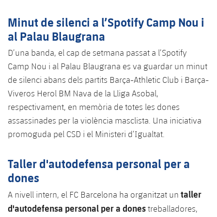
plusicon
més
Serveis Mèdics
Acreditacions
Fotos
Fotos
Infantil A
Entrades
Minut de silenci a l’Spotify Camp Nou i
SUB8 B
Calendari
Campus Verano
Actualitat
Accessibilitat
al Palau Blaugrana
Història
Instal·lacions
Infantil B
Resultats
Resultats
Juvenil
D’una banda, el cap de setmana passat a l’Spotify
PLUSICON
MÉS
Palmarès
Camp Nou i al Palau Blaugrana es va guardar un minut
Classificació
Jugadors
Cadet
Primer equip
de silenci abans dels partits Barça-Athletic Club i Barça-
plusicon
més
Jugadors
Viveros Herol BM Nava de la Lliga Asobal,
Classificació
Infantil
Actualitat
Barça Atlètic
respectivament, en memòria de totes les dones
plusicon
més
Fotos
assassinades per la violència masclista. Una iniciativa
Aleví
Calendari
Actualitat
Base
promoguda pel CSD i el Ministeri d’Igualtat.
plusicon
més
Palmarès
Entrades
Calendari
Campus Estiu
Actualitat
Taller d'autodefensa personal per a
Història
Resultats
dones
Resultats
Barça C
PLUSICON
MÉS
taller
A nivell intern, el FC Barcelona ha organitzat un
Classificació
Jugadors
Junior
Informació general
d'autodefensa personal per a dones
treballadores,
plusicon
més