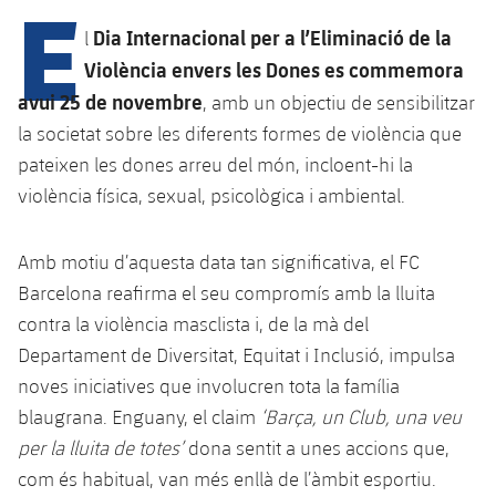
E
Calendari
Campus Estiu
Base
Dia Internacional per a l’Eliminació de la
l
SUB13
SUB13 B
Entrades
Barça Atlètic
Violència envers les Dones es commemora
plusicon
més
PLUSICON
MÉS
SUB12
avui 25 de novembre
, amb un objectiu de sensibilitzar
SUB12 C
Gameday Shows
Junior
Primer Equip
Instal·lacions
la societat sobre les diferents formes de violència que
plusicon
més
SUB11 A
SUB11 C
pateixen les dones arreu del món, incloent-hi la
Resultats
Cadet A
Actualitat
Barça Atlètic
Spotify Camp Nou
violència física, sexual, psicològica i ambiental.
plusicon
més
SUB11 B
Classificacions
Cadet B
Calendari
Actualitat
Palau Blaugrana
Base
plusicon
més
Amb motiu d’aquesta data tan significativa, el FC
SUB10 A
Jugadors
Infantil A
Barcelona reafirma el seu compromís amb la lluita
Entrades
Calendari
Estadi Johan Cruyff
Actualitat
SUB10 B
contra la violència masclista i, de la mà del
PLUSICON
MÉS
Fotos
Infantil B
Resultats
Departament de Diversitat, Equitat i Inclusió, impulsa
Resultats
Juvenil
Barça Cafe
Primer equip
SUB9 A
plusicon
més
noves iniciatives que involucren tota la família
plusicon
més
Història
Mini
Classificació
Classificació
blaugrana. Enguany, el claim
‘Barça, un Club, una veu
Cadet A
Ciutat Esportiva
Actualitat
SUB9 B
Barça Atlètic
plusicon
més
Serveis
Palmarès
per la lluita de totes’
dona sentit a unes accions que,
plusicon
més
Jugadors
Jugadors
Cadet B
com és habitual, van més enllà de l’àmbit esportiu.
Calendari
SUB8 A
La Masia
Actualitat
Base