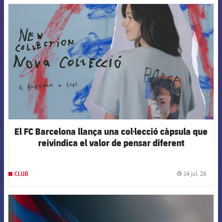
FCB Barcelona badge
El FC Barcelona llança una col·lecció càpsula que
reivindica el valor de pensar diferent
14 jul. 26
CLUB
label.
FCB Barcelona badge