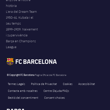
història
L'era del Dream Team
1950-61. Kubala i el
seu temps
1899-1909. Naixement
i supervivència
Barça en Champions
League
© Copyright FC Barcelona
Pàgina Oficial del FC Barcelona
Termes Legals
Política de Privacitat
Cookies
Accessibilitat
Contacta amb nosaltres
Centre D’ajuda/FAQs
Gestió del consentiment
Consent choices
FORÇA BARÇA