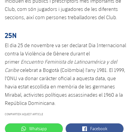
inclouen els públics i prescriptors més importants de
Club, com són jugadors i jugadores de les diferents
seccions, així com persones treballadores del Club.
25N
El dia 25 de novembre va ser declarat Dia Internacional
contra la Violència de Gènere durant el
primer
Encuentro Feminista de Latinoamérica y del
Caribe
celebrat a Bogotà (Colòmbia) l'any 1981. El 1999,
l'ONU va donar caràcter oficial a aquesta data, que
havia estat escollida en memòria de les germanes
Mirabal, activistes polítiques assassinades el 1960 a la
República Dominicana.
COMPARTEIX AQUEST ARTICLE
label.aria.whatsapp
label.aria.facebook
Whatsapp
Facebook