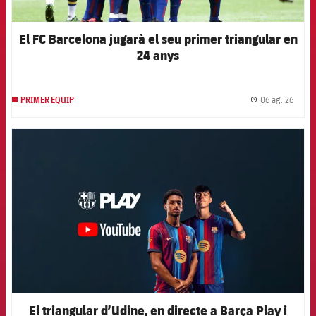
El FC Barcelona jugarà el seu primer triangular en
24 anys
06 ag. 26
PRIMER EQUIP
label.
FCB Barcelona badge
El triangular d’Udine, en directe a Barça Play i