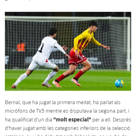
plusicon
més
Serveis Mèdics
Acreditacions
Fotos
Fotos
Infantil A
Entrades
SUB8 B
Calendari
Campus Verano
Actualitat
Accessibilitat
Història
Instal·lacions
Infantil B
Resultats
Resultats
Juvenil
PLUSICON
MÉS
Palmarès
Classificació
Jugadors
Cadet
Primer equip
plusicon
més
Jugadors
Classificació
Infantil
Actualitat
Barça Atlètic
plusicon
més
Fotos
Aleví
Calendari
Actualitat
Base
plusicon
més
Palmarès
Entrades
Calendari
Campus Estiu
Actualitat
Bernal, que ha jugat la primera meitat, ha parlat als
Història
Resultats
micròfons de TV3 mentre es disputava la segona part, i
Resultats
Barça C
PLUSICON
MÉS
"molt especial"
ha qualificat d'un dia
per a ell. Després
Classificació
Jugadors
d'haver jugat amb les categories inferiors de la selecció
Junior
Informació general
plusicon
més