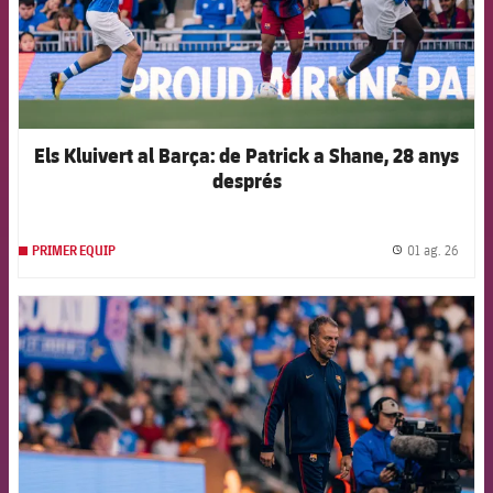
Els Kluivert al Barça: de Patrick a Shane, 28 anys
després
01 ag. 26
PRIMER EQUIP
label.
FCB Barcelona badge