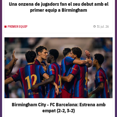
Una onzena de jugadors fan el seu debut amb el
primer equip a Birmingham
31 jul. 26
PRIMER EQUIP
label.
FCB Barcelona badge
Birmingham City - FC Barcelona: Estrena amb
empat (2-2, 3-2)