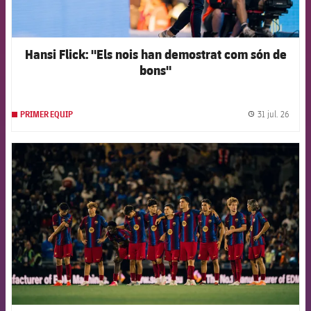
Hansi Flick: "Els nois han demostrat com són de
bons"
31 jul. 26
PRIMER EQUIP
label.
FCB Barcelona badge