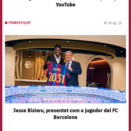
YouTube
06 ag. 26
PRIMER EQUIP
label.
FCB Barcelona badge
Jesse Bisiwu, presentat com a jugador del FC
Barcelona