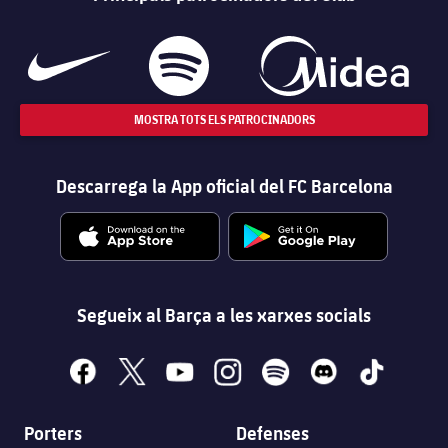
MOSTRA TOTS ELS PATROCINADORS
Descarrega la App oficial del FC Barcelona
Segueix al Barça a les xarxes socials
facebook
x
youtube
instagram
spotify
discord
tiktok
Porters
Defenses