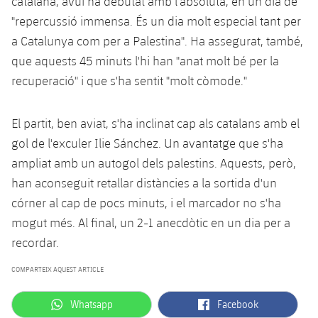
catalana, avui ha debutat amb l'absoluta, en un dia de
Jugadors
Classificació
Juvenil
"repercussió immensa. És un dia molt especial tant per
Notícies
Atletisme
plusicon
més
a Catalunya com per a Palestina". Ha assegurat, també,
Fotos
Infantil
que aquests 45 minuts l'hi han "anat molt bé per la
Actualitat
Bàsquet en cadira de rodes
plusicon
més
Història
recuperació" i que s'ha sentit "molt còmode."
Aleví
Masculí
Actualitat
Hockey gel
plusicon
més
Palmarès
El partit, ben aviat, s'ha inclinat cap als catalans amb el
Femení
Jugadors
Actualitat
gol de l'exculer Ilie Sánchez. Un avantatge que s'ha
Hoquei herba
plusicon
més
ampliat amb un autogol dels palestins. Aquests, però,
Agenda
Calendari
Jugadors
Notícies
han aconseguit retallar distàncies a la sortida d'un
Patinatge artístic
plusicon
més
córner al cap de pocs minuts, i el marcador no s'ha
Resultats
Calendari
Hockey Herba Masculí
Escola de Patinatge
Actualitat
mogut més. Al final, un 2-1 anecdòtic en un dia per a
recordar.
Classificació
Resultats
Hockey Herba Femení
Plantilla
Rugby
plusicon
més
COMPARTEIX AQUEST ARTICLE
Classificació
Agenda
Actualitat
Voleibol
plusicon
més
label.aria.whatsapp
label.aria.facebook
Whatsapp
Facebook