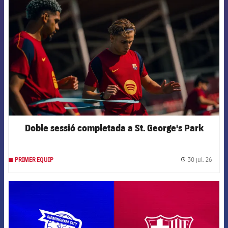
FCB Barcelona badge
Doble sessió completada a St. George's Park
30 jul. 26
PRIMER EQUIP
label.
FCB Barcelona badge