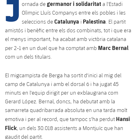
J
Calendari
Campus Estiu
Base
germanor i solidaritat
ornada de
a l'Estadi
SUB13
Olìmpic Lluís Companys entre els pobles i les
SUB13 B
Entrades
Barça Atlètic
plusicon
més
Catalunya
Palestina
seleccions de
i
. El partit
PLUSICON
MÉS
SUB12
SUB12 C
amistós i benèfic entre els dos combinats, tot i que era
Gameday Shows
Junior
Primer Equip
Instal·lacions
plusicon
més
el menys important, ha acabat amb victòria catalana
SUB11 A
SUB11 C
Marc Bernal
Resultats
per 2-1 en un duel que ha comptat amb
Cadet A
Actualitat
Barça Atlètic
Spotify Camp Nou
plusicon
més
com un dels titulars.
SUB11 B
Classificacions
Cadet B
Calendari
Actualitat
Palau Blaugrana
Base
plusicon
més
SUB10 A
El migcampista de Berga ha sortit d'inici al mig del
Jugadors
Infantil A
Entrades
camp de Catalunya i amb el dorsal 6 i ha jugat 45
Calendari
Estadi Johan Cruyff
Actualitat
SUB10 B
PLUSICON
MÉS
minuts en l'equip dirigit per un exblaugrana com
Fotos
Infantil B
Resultats
Resultats
Gerard López. Bernal, doncs, ha debutat amb la
Juvenil
Barça Cafe
Primer equip
SUB9 A
plusicon
més
plusicon
més
Història
samarreta quadribarrada absoluta en una tarda molt
Mini
Classificació
Classificació
Cadet A
Hansi
emotiva i per al record, que tampoc s'ha perdut
Ciutat Esportiva
Actualitat
SUB9 B
Barça Atlètic
plusicon
més
Serveis
Palmarès
Flick
, un dels 30.018 assistents a Montjuïc que han
plusicon
més
Jugadors
Jugadors
Cadet B
Calendari
SUB8 A
gaudit del partit.
La Masia
Actualitat
Base