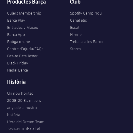
Productes Barça
Club
Culers Membership
Spotify Camp Nou
Barça Play
Canal ètic
Entradas y Museo
Escut
Barça App
Himne
Botiga online
Treballa a les Barça
Centre d’Ajuda/FAQs
Stores
Fes-te Beta Tester
Black Friday
Nadal Barça
Història
Un nou horitzó
2008-20 Els millors
anys de la nostra
història
L'era del Dream Team
1950-61. Kubala i el