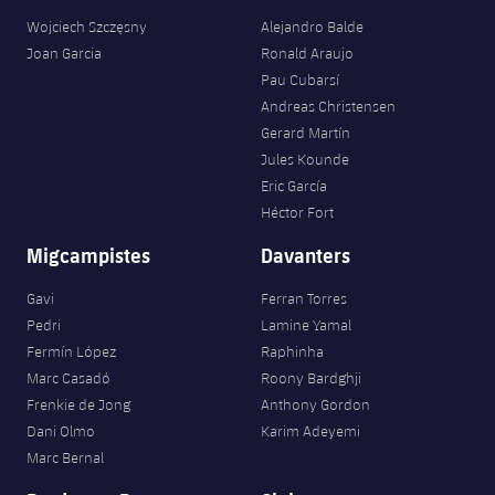
Wojciech Szczęsny
Alejandro Balde
Joan Garcia
Ronald Araujo
Pau Cubarsí
Andreas Christensen
Gerard Martín
Jules Kounde
Eric García
Héctor Fort
Migcampistes
Davanters
Gavi
Ferran Torres
Pedri
Lamine Yamal
Fermín López
Raphinha
Marc Casadó
Roony Bardghji
Frenkie de Jong
Anthony Gordon
Dani Olmo
Karim Adeyemi
Marc Bernal