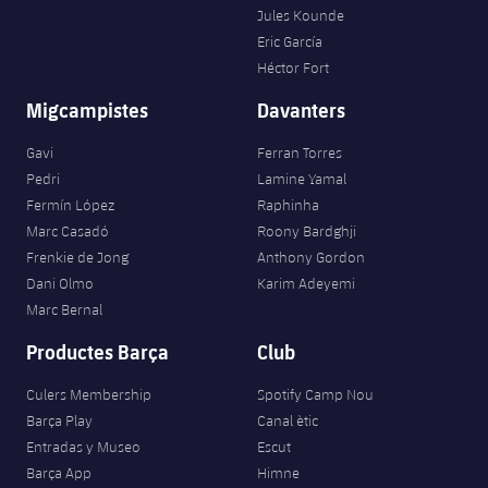
Jules Kounde
Eric García
Héctor Fort
Migcampistes
Davanters
Gavi
Ferran Torres
Pedri
Lamine Yamal
Fermín López
Raphinha
Marc Casadó
Roony Bardghji
Frenkie de Jong
Anthony Gordon
Dani Olmo
Karim Adeyemi
Marc Bernal
Productes Barça
Club
Culers Membership
Spotify Camp Nou
Barça Play
Canal ètic
Entradas y Museo
Escut
Barça App
Himne