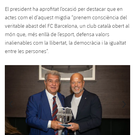
plusicon
més
Serveis Mèdics
Acreditacions
Fotos
Fotos
El president ha aprofitat l’ocasió per destacar que en
Infantil A
Entrades
SUB8 B
Calendari
Campus Verano
Actualitat
actes com el d’aquest migdia “prenem consciència del
Accessibilitat
Història
Instal·lacions
Infantil B
veritable abast del FC Barcelona, un club català obert al
Resultats
Resultats
Juvenil
món que, més enllà de l’esport, defensa valors
PLUSICON
MÉS
Palmarès
Classificació
inalienables com la llibertat, la democràcia i la igualtat
Jugadors
Cadet
Primer equip
plusicon
més
entre les persones”.
Jugadors
Classificació
Infantil
Actualitat
Barça Atlètic
plusicon
més
Anterior
label.aria.chevronleft
Següent
label.aria.
Fotos
Aleví
Calendari
Actualitat
Base
plusicon
més
Palmarès
Entrades
Calendari
Campus Estiu
Actualitat
Història
Resultats
Resultats
Barça C
PLUSICON
MÉS
Classificació
Jugadors
Junior
Informació general
plusicon
més