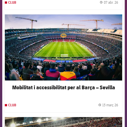
07 abr. 26
CLUB
label.
FCB Barcelona badge
Mobilitat i accessibilitat per al Barça – Sevilla
13 març 26
CLUB
label.
FCB Barcelona badge