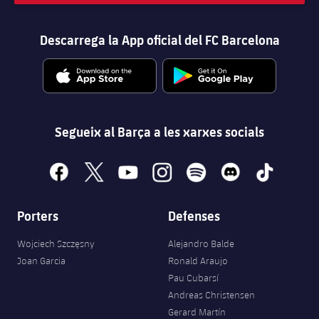
Descarrega la App oficial del FC Barcelona
Segueix al Barça a les xarxes socials
facebook
x
youtube
instagram
spotify
discord
tiktok
Porters
Defenses
Wojciech Szczęsny
Alejandro Balde
Joan Garcia
Ronald Araujo
Pau Cubarsí
Andreas Christensen
Gerard Martín