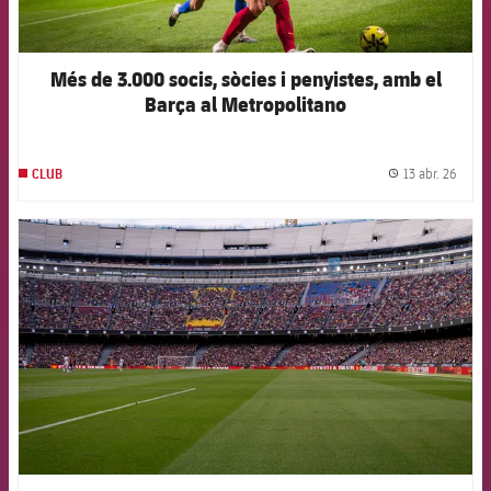
Més de 3.000 socis, sòcies i penyistes, amb el
Barça al Metropolitano
13 abr. 26
CLUB
label.
FCB Barcelona badge