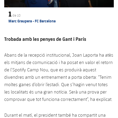
Jugadors
Classificació
Juvenil
Notícies
Atletisme
plusicon
més
1
de
10
Fotos
Infantil
Marc Graupera - FC Barcelona
Actualitat
Bàsquet en cadira de rodes
plusicon
més
Història
Aleví
Masculí
Actualitat
Hockey gel
Trobada amb les penyes de Gant i París
plusicon
més
Palmarès
Femení
Jugadors
Actualitat
Hoquei herba
Abans de la recepció institucional, Joan Laporta ha atès
plusicon
més
els mitjans de comunicació i ha posat en valor el retorn
Agenda
Calendari
Jugadors
Notícies
Patinatge artístic
de l’Spotify Camp Nou, que es produirà aquest
plusicon
més
divendres amb un entrenament a porta oberta: “Tenim
Resultats
Calendari
Hockey Herba Masculí
Escola de Patinatge
Actualitat
moltes ganes d’obrir l’estadi. Que s’hagin venut totes
Classificació
les localitats és una gran notícia. Serà una prova per
Resultats
Hockey Herba Femení
Plantilla
Rugby
plusicon
més
comprovar que tot funciona correctament”, ha explicat.
Classificació
Agenda
Actualitat
Voleibol
plusicon
més
Durant el matí, el president també ha compartit una