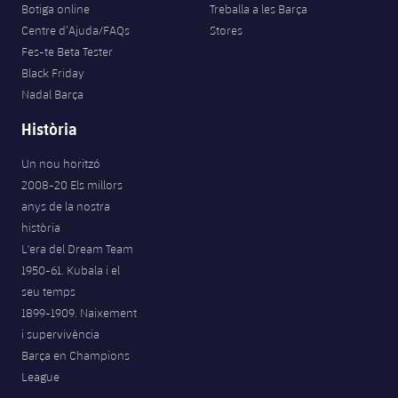
Botiga online
Treballa a les Barça
Centre d’Ajuda/FAQs
Stores
Fes-te Beta Tester
Black Friday
Nadal Barça
Història
Un nou horitzó
2008-20 Els millors
anys de la nostra
història
L'era del Dream Team
1950-61. Kubala i el
seu temps
1899-1909. Naixement
i supervivència
Barça en Champions
League