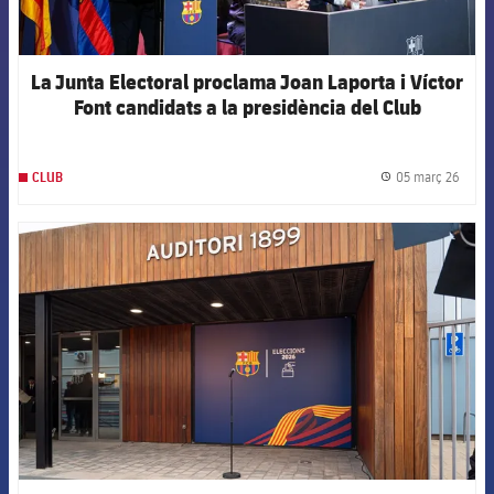
La Junta Electoral proclama Joan Laporta i Víctor
Font candidats a la presidència del Club
05 març 26
CLUB
label.
FCB Barcelona badge