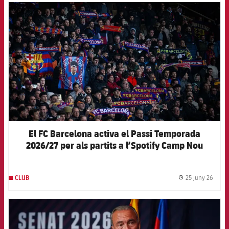
FCB Barcelona badge
El FC Barcelona activa el Passi Temporada
2026/27 per als partits a l’Spotify Camp Nou
25 juny 26
CLUB
label.
FCB Barcelona badge