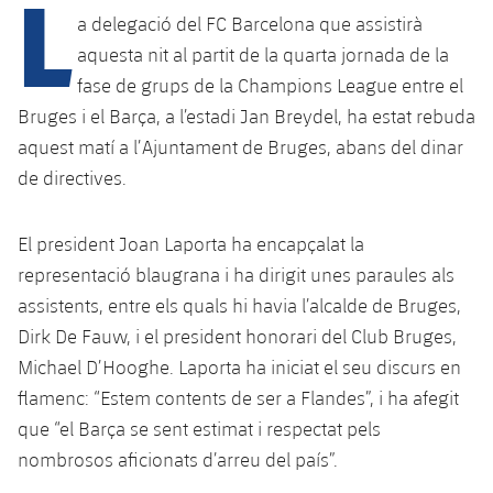
L
Calendari
Campus Estiu
Base
a delegació del FC Barcelona que assistirà
SUB13
SUB13 B
aquesta nit al partit de la quarta jornada de la
Entrades
Barça Atlètic
plusicon
més
PLUSICON
MÉS
fase de grups de la Champions League entre el
SUB12
SUB12 C
Gameday Shows
Bruges i el Barça, a l’estadi Jan Breydel, ha estat rebuda
Junior
Primer Equip
Instal·lacions
plusicon
més
aquest matí a l’Ajuntament de Bruges, abans del dinar
SUB11 A
SUB11 C
Resultats
Cadet A
de directives.
Actualitat
Barça Atlètic
Spotify Camp Nou
plusicon
més
SUB11 B
Classificacions
Cadet B
Calendari
El president Joan Laporta ha encapçalat la
Actualitat
Palau Blaugrana
Base
plusicon
més
SUB10 A
representació blaugrana i ha dirigit unes paraules als
Jugadors
Infantil A
Entrades
Calendari
assistents, entre els quals hi havia l’alcalde de Bruges,
Estadi Johan Cruyff
Actualitat
SUB10 B
PLUSICON
MÉS
Fotos
Dirk De Fauw, i el president honorari del Club Bruges,
Infantil B
Resultats
Resultats
Juvenil
Barça Cafe
Michael D’Hooghe. Laporta ha iniciat el seu discurs en
Primer equip
SUB9 A
plusicon
més
plusicon
més
Història
Mini
flamenc: “Estem contents de ser a Flandes”, i ha afegit
Classificació
Classificació
Cadet A
Ciutat Esportiva
Actualitat
SUB9 B
que “el Barça se sent estimat i respectat pels
Barça Atlètic
plusicon
més
Serveis
Palmarès
plusicon
més
Jugadors
nombrosos aficionats d’arreu del país”.
Jugadors
Cadet B
Calendari
SUB8 A
La Masia
Actualitat
Base