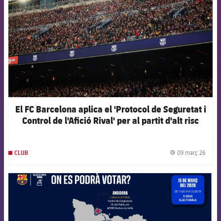
El FC Barcelona aplica el 'Protocol de Seguretat i
Control de l'Afició Rival' per al partit d'alt risc
contra el Newcastle
09 març 26
CLUB
label.
FCB Barcelona badge