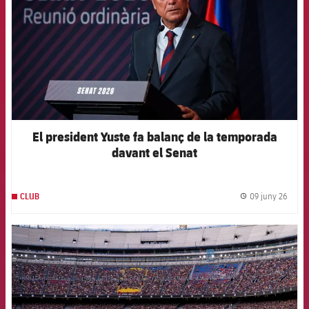
El president Yuste fa balanç de la temporada
davant el Senat
09 juny 26
CLUB
label.
FCB Barcelona badge