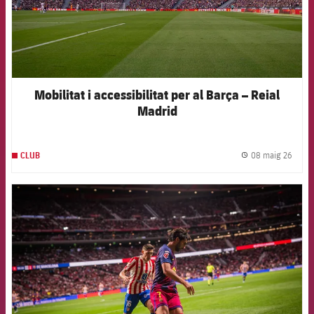
Mobilitat i accessibilitat per al Barça – Reial
Madrid
08 maig 26
CLUB
label.
FCB Barcelona badge