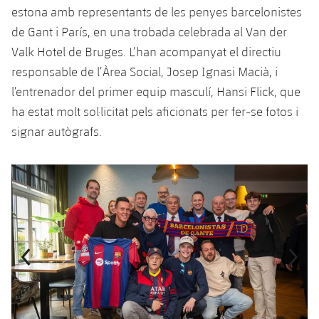
estona amb representants de les penyes barcelonistes
Jugadors
Notícies
Apunta't a les amateurs
plusicon
més
de Gant i París, en una trobada celebrada al Van der
Calendari
Valk Hotel de Bruges. L’han acompanyat el directiu
Voleibol masculí
Apunta't a les amateurs
PLUSICON
MÉS
responsable de l’Àrea Social, Josep Ignasi Macià, i
Resultats
Voleibol femení
l’entrenador del primer equip masculí, Hansi Flick, que
Carnet de l'Esportista Amateur
League of Legends
ha estat molt sol·licitat pels aficionats per fer-se fotos i
Classificació
VALORANT Rising
signar autògrafs.
Fotos
VALORANT Game Changers
Anterior
label.aria.chevronleft
Següent
label.aria.
eFootball