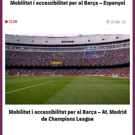
Mobilitat i accessibilitat per al Barça – Espanyol
10 abr. 26
CLUB
label.
FCB Barcelona badge
Mobilitat i accessibilitat per al Barça – At. Madrid
de Champions League