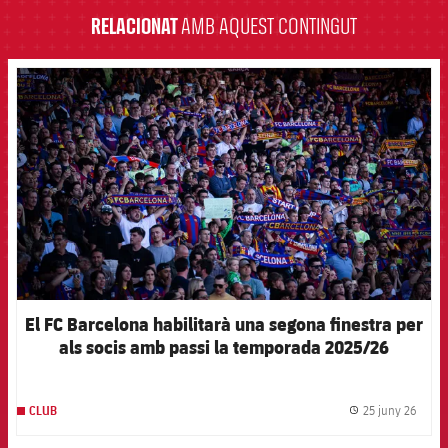
RELACIONAT
AMB AQUEST CONTINGUT
FCB Barcelona badge
El FC Barcelona habilitarà una segona finestra per
als socis amb passi la temporada 2025/26
25 juny 26
CLUB
label.