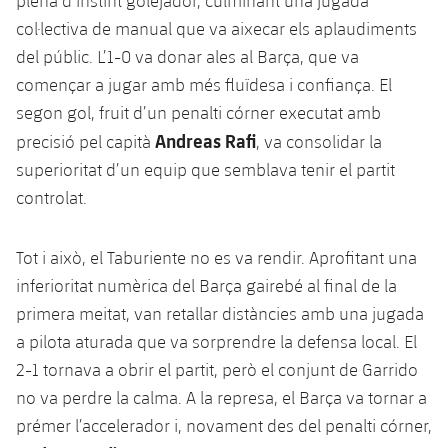
plena d’instint golejador, culminant una jugada
plusicon
més
Serveis Mèdics
Acreditacions
Fotos
Fotos
col·lectiva de manual que va aixecar els aplaudiments
Infantil A
Entrades
SUB8 B
Calendari
Campus Verano
Actualitat
del públic. L’1-0 va donar ales al Barça, que va
Accessibilitat
Història
Instal·lacions
Infantil B
començar a jugar amb més fluïdesa i confiança. El
Resultats
Resultats
Juvenil
segon gol, fruit d’un penalti córner executat amb
PLUSICON
MÉS
Palmarès
Classificació
Andreas Rafi
precisió pel capità
, va consolidar la
Jugadors
Cadet
Primer equip
plusicon
més
superioritat d’un equip que semblava tenir el partit
Jugadors
Classificació
controlat.
Infantil
Actualitat
Barça Atlètic
plusicon
més
Fotos
Aleví
Tot i això, el Taburiente no es va rendir. Aprofitant una
Calendari
Actualitat
Base
plusicon
més
inferioritat numèrica del Barça gairebé al final de la
Palmarès
Entrades
primera meitat, van retallar distàncies amb una jugada
Calendari
Campus Estiu
Actualitat
Història
a pilota aturada que va sorprendre la defensa local. El
Resultats
Resultats
2-1 tornava a obrir el partit, però el conjunt de Garrido
Barça C
PLUSICON
MÉS
no va perdre la calma. A la represa, el Barça va tornar a
Classificació
Jugadors
Junior
prémer l’accelerador i, novament des del penalti córner,
Informació general
plusicon
més