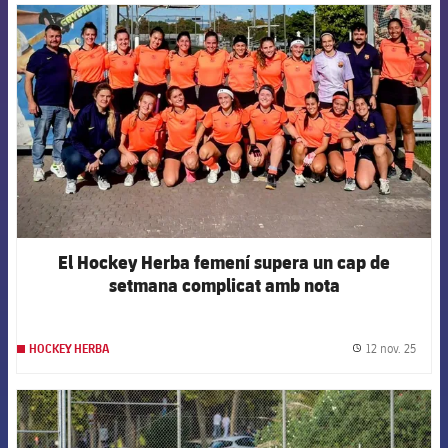
FCB Barcelona badge
El Hockey Herba femení supera un cap de
setmana complicat amb nota
12 nov. 25
HOCKEY HERBA
label.
FCB Barcelona badge