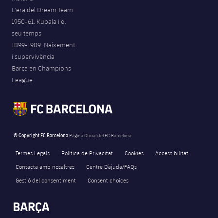
L'era del Dream Team
1950-61. Kubala i el
seu temps
1899-1909. Naixement
i supervivència
Barça en Champions
League
© Copyright FC Barcelona
Pàgina Oficial del FC Barcelona
Termes Legals
Política de Privacitat
Cookies
Accessibilitat
Contacta amb nosaltres
Centre D’ajuda/FAQs
Gestió del consentiment
Consent choices
FORÇA BARÇA
104
label.aria.fire
Força Barça
label.aria.forcabarca