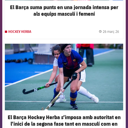
El Barça suma punts en una jornada intensa per
als equips masculí i femení
26 març 26
HOCKEY HERBA
label.
FCB Barcelona badge
El Barça Hockey Herba s’imposa amb autoritat en
l’inici de la segona fase tant en masculí com en