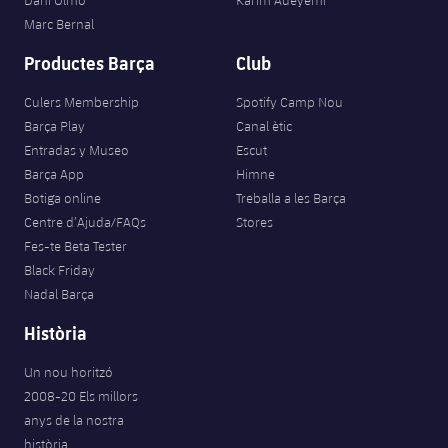
Dani Olmo
Karim Adeyemi
Marc Bernal
Productes Barça
Club
Culers Membership
Spotify Camp Nou
Barça Play
Canal ètic
Entradas y Museo
Escut
Barça App
Himne
Botiga online
Treballa a les Barça
Centre d’Ajuda/FAQs
Stores
Fes-te Beta Tester
Black Friday
Nadal Barça
Història
Un nou horitzó
2008-20 Els millors
anys de la nostra
història