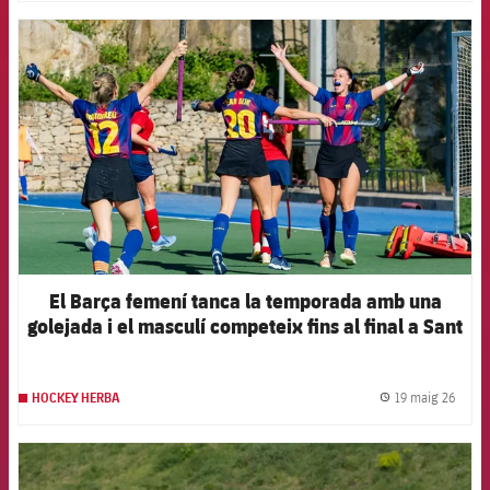
FCB Barcelona badge
El Barça femení tanca la temporada amb una
golejada i el masculí competeix fins al final a Sant
Cugat
19 maig 26
HOCKEY HERBA
label.
FCB Barcelona badge