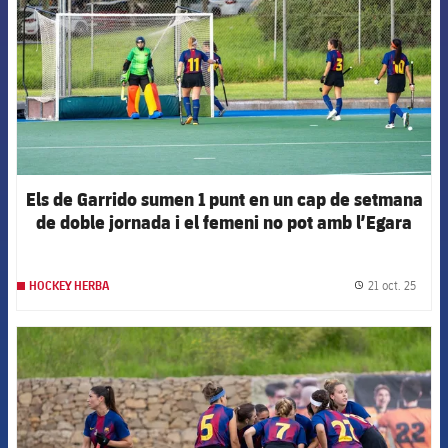
Els de Garrido sumen 1 punt en un cap de setmana
de doble jornada i el femeni no pot amb l’Egara
21 oct. 25
HOCKEY HERBA
label.
FCB Barcelona badge