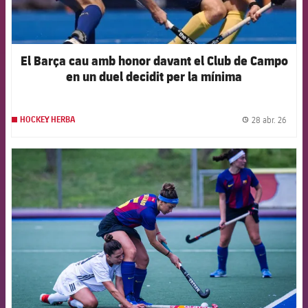
El Barça cau amb honor davant el Club de Campo
en un duel decidit per la mínima
28 abr. 26
HOCKEY HERBA
label.
FCB Barcelona badge