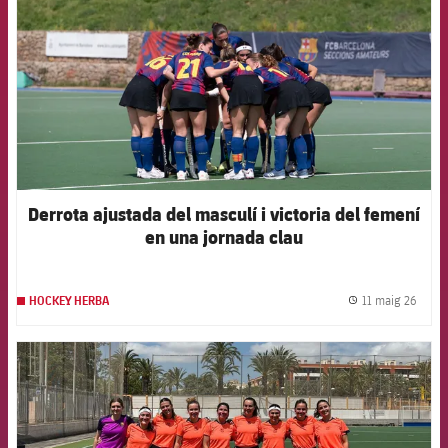
Derrota ajustada del masculí i victoria del femení
en una jornada clau
11 maig 26
HOCKEY HERBA
label.
FCB Barcelona badge