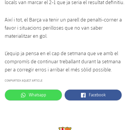
locals van marcar el 2-1 que ja seria el resultat definitiu.
Així i tot, el Barça va tenir un parell de penalti-corner a
favor i situacions perilloses que no van saber
materialitzar en gol.
L’equip ja pensa en el cap de setmana que ve amb el
compromís de continuar treballant durant la setmana
per a corregir erros i arribar el més sòlid possible.
COMPARTEIX AQUEST ARTICLE
label.aria.whatsapp
label.aria.facebook
Whatsapp
Facebook