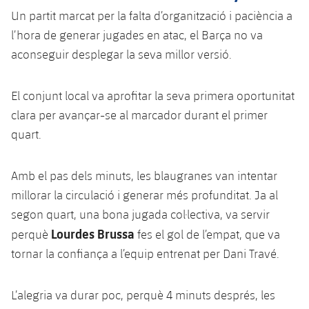
Jugadors
Un partit marcat per la falta d’organització i paciència a
Notícies
Apunta't a les amateurs
plusicon
més
l’hora de generar jugades en atac, el Barça no va
Calendari
Voleibol masculí
aconseguir desplegar la seva millor versió.
Apunta't a les amateurs
PLUSICON
MÉS
Resultats
Voleibol femení
Carnet de l'Esportista Amateur
League of Legends
El conjunt local va aprofitar la seva primera oportunitat
clara per avançar-se al marcador durant el primer
Classificació
VALORANT Rising
quart.
Fotos
VALORANT Game Changers
Amb el pas dels minuts, les blaugranes van intentar
millorar la circulació i generar més profunditat. Ja al
eFootball
segon quart, una bona jugada col·lectiva, va servir
Lourdes Brussa
perquè
fes el gol de l’empat, que va
tornar la confiança a l’equip entrenat per Dani Travé.
L’alegria va durar poc, perquè 4 minuts després, les