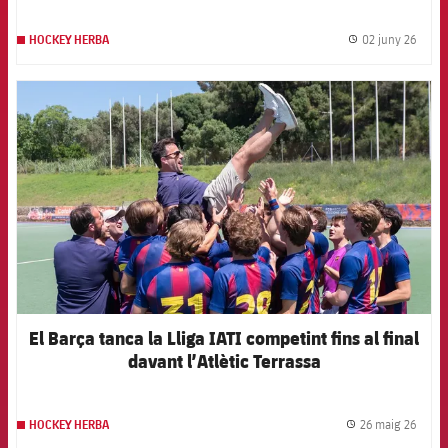
02 juny 26
HOCKEY HERBA
label.
FCB Barcelona badge
El Barça tanca la Lliga IATI competint fins al final
davant l’Atlètic Terrassa
26 maig 26
HOCKEY HERBA
label.