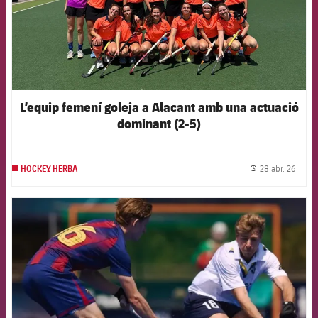
L’equip femení goleja a Alacant amb una actuació
dominant (2-5)
28 abr. 26
HOCKEY HERBA
label.
FCB Barcelona badge