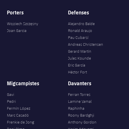
Porters
Defenses
Wojciech Szczęsny
Alejandro Balde
Joan Garcia
Ronald Araujo
Pau Cubarsí
Andreas Christensen
Gerard Martín
Jules Kounde
Eric García
Héctor Fort
Migcampistes
Davanters
Gavi
Ferran Torres
Pedri
Lamine Yamal
Fermín López
Raphinha
Marc Casadó
Roony Bardghji
Frenkie de Jong
Anthony Gordon