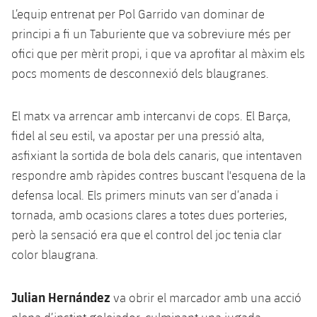
Calendari
Campus Estiu
Base
L’equip entrenat per Pol Garrido van dominar de
SUB13
SUB13 B
principi a fi un Taburiente que va sobreviure més per
Entrades
Barça Atlètic
plusicon
més
ofici que per mèrit propi, i que va aprofitar al màxim els
PLUSICON
MÉS
SUB12
SUB12 C
Gameday Shows
pocs moments de desconnexió dels blaugranes.
Junior
Primer Equip
Instal·lacions
plusicon
més
SUB11 A
SUB11 C
Resultats
Cadet A
El matx va arrencar amb intercanvi de cops. El Barça,
Actualitat
Barça Atlètic
Spotify Camp Nou
plusicon
més
SUB11 B
fidel al seu estil, va apostar per una pressió alta,
Classificacions
Cadet B
Calendari
asfixiant la sortida de bola dels canaris, que intentaven
Actualitat
Palau Blaugrana
Base
plusicon
més
SUB10 A
respondre amb ràpides contres buscant l'esquena de la
Jugadors
Infantil A
Entrades
Calendari
defensa local. Els primers minuts van ser d’anada i
Estadi Johan Cruyff
Actualitat
SUB10 B
PLUSICON
MÉS
Fotos
tornada, amb ocasions clares a totes dues porteries,
Infantil B
Resultats
Resultats
Juvenil
però la sensació era que el control del joc tenia clar
Barça Cafe
Primer equip
SUB9 A
plusicon
més
plusicon
més
Història
Mini
color blaugrana.
Classificació
Classificació
Cadet A
Ciutat Esportiva
Actualitat
SUB9 B
Barça Atlètic
plusicon
més
Serveis
Palmarès
plusicon
més
Jugadors
Julian Hernández
va obrir el marcador amb una acció
Jugadors
Cadet B
Calendari
SUB8 A
La Masia
Actualitat
Base