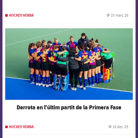
femení
10 març 26
HOCKEY HERBA
label.
FCB Barcelona badge
Derrota en l’últim partit de la Primera Fase
16 des. 25
HOCKEY HERBA
label.