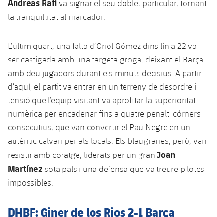
Andreas Rafi
va signar el seu doblet particular, tornant
Jugadors
Classificació
Juvenil
Notícies
Atletisme
la tranquil·litat al marcador.
plusicon
més
Fotos
Infantil
Actualitat
Bàsquet en cadira de rodes
L’últim quart, una falta d’Oriol Gómez dins línia 22 va
plusicon
més
Història
ser castigada amb una targeta groga, deixant el Barça
Aleví
Masculí
Actualitat
Hockey gel
amb deu jugadors durant els minuts decisius. A partir
plusicon
més
Palmarès
d’aquí, el partit va entrar en un terreny de desordre i
Femení
Jugadors
Actualitat
Hoquei herba
tensió que l’equip visitant va aprofitar la superioritat
plusicon
més
numèrica per encadenar fins a quatre penalti córners
Agenda
Calendari
Jugadors
Notícies
Patinatge artístic
consecutius, que van convertir el Pau Negre en un
plusicon
més
autèntic calvari per als locals. Els blaugranes, però, van
Resultats
Calendari
Hockey Herba Masculí
Escola de Patinatge
Actualitat
Joan
resistir amb coratge, liderats per un gran
Classificació
Martínez
sota pals i una defensa que va treure pilotes
Resultats
Hockey Herba Femení
Plantilla
Rugby
plusicon
més
impossibles.
Classificació
Agenda
Actualitat
Voleibol
plusicon
més
DHBF: Giner de los Rios 2-1 Barça