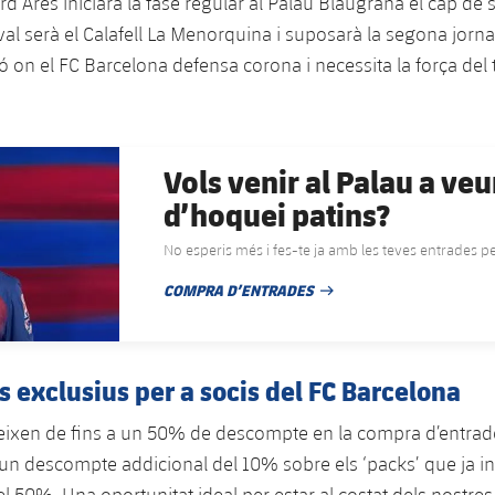
rd Ares iniciarà la fase regular al Palau Blaugrana el cap de
ival serà el Calafell La Menorquina i suposarà la segona jorna
 on el FC Barcelona defensa corona i necessita la força del
Vols venir al Palau a veu
d’hoquei patins?
No esperis més i fes-te ja amb les teves entrades per
COMPRA D’ENTRADES
DATA DE PUBLICACIÓ
 exclusius per a socis del FC Barcelona
eixen de fins a un 50% de descompte en la compra d’entrade
s, un descompte addicional del 10% sobre els ‘packs’ que ja i
 50%. Una oportunitat ideal per estar al costat dels nostre