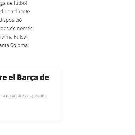
liga de futbol
dir en directe.
 disposició
a, des de només
 Palma Futsal,
 Santa Coloma,
re el Barça de
 a no perdre’t l’espectacle.