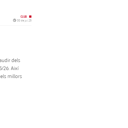
CLUB
Data de publicació
30 de jul. 25
gaudir dels
/26. Així
els millors