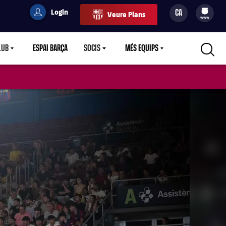
Login
CA
Veure Plans
filled-badge
user
Culers
www
LUB
ESPAI BARÇA
SOCIS
MÉS EQUIPS
RETDOWN
LABEL.ARIA.CARETDOWN
LABEL.ARIA.CARETDOWN
LABEL.ARIA.CARETDOWN