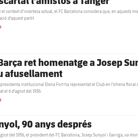
scartat l'amistós a Tànger
 el context d’incertesa actual, el FC Barcelona considera que, en aquests 
ació d’aquest partit
B
 Barça ret homenatge a Josep Sun
u afusellament
epresidenta institucional Elena Fort ha representat el Club en l’ofrena flor
at el 6 d’agost del 1936.
B
nyol, 90 anys després
’agost del 1936, el president del FC Barcelona, Josep Sunyol i Garriga, va mor