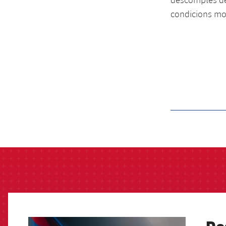
condicions mol
label.aria.barcelon
FCB Barcelona badge