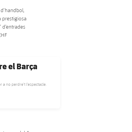
e d’handbol,
 prestigiosa
’ d’entrades
'EHF
re el Barça
 a no perdre’t l’espectacle.