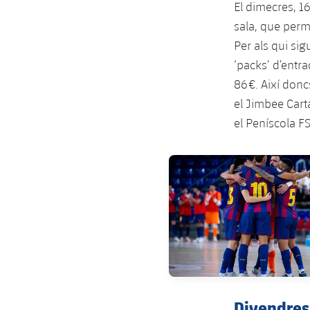
El
dimecres, 16 
sala, que perm
Per als qui sig
‘packs’ d’entra
86 €. Així donc
el Jimbee Cart
el Peníscola FS
FC Barcelona club badge
Divendres