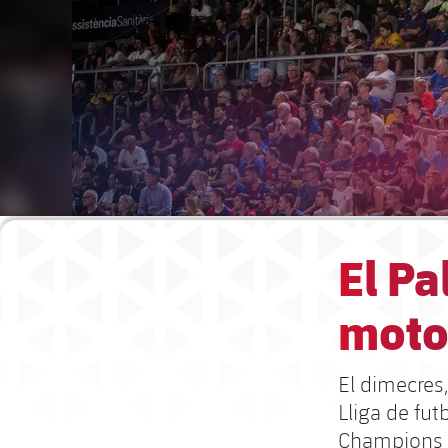
El Pa
moto
El dimecres, 
Lliga de futb
Champions 