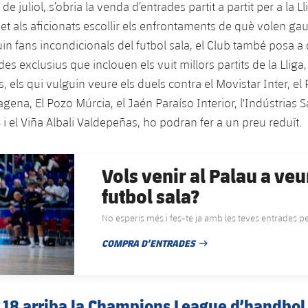
de juliol, s’obria la venda d’entrades partit a partit per a la L
et als aficionats escollir els enfrontaments de què volen gau
uin fans incondicionals del futbol sala, el Club també posa a
des exclusius que inclouen els vuit millors partits de la Llig
s, els qui vulguin veure els duels contra el Movistar Inter, el
agena, El Pozo Múrcia, el Jaén Paraíso Interior, l'Indústrias
 i el Viña Albali Valdepeñas, ho podran fer a un preu reduït.
Vols venir al Palau a veu
futbol sala?
No esperis més i fes-te ja amb les teves entrades per
COMPRA D’ENTRADES
DATA DE PUBLICACIÓ
 18 arriba la Champions League d’handbol