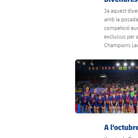
Ja aquest dive
amb la posada 
competició eur
exclusius per a
Champions Lea
FC Barcelona club badge
A l'octubr