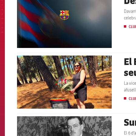
De
Davant
celebr
CLU
El
FCB Barcelona badge
se
La vic
afusell
CLU
Su
FCB Barcelona badge
El 6 d