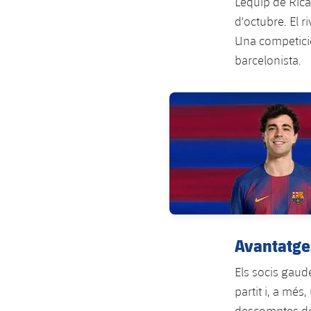
L’equip de Rica
d'octubre. El r
Una competició
barcelonista.
FC Barcelona club badge
Avantatges
Els socis gaud
partit i, a mé
descomptes del