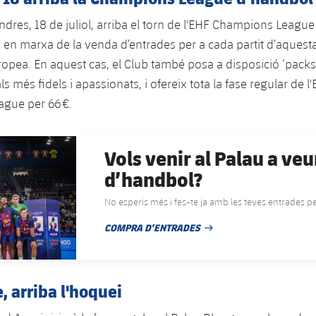
ndres, 18 de juliol, arriba el torn de l'EHF Champions Leagu
en marxa de la venda d’entrades per a cada partit d’aquesta
opea. En aquest cas, el Club també posa a disposició ‘packs
ls més fidels i apassionats, i ofereix tota la fase regular de l
gue per 66 €.
Vols venir al Palau a veu
d’handbol?
No esperis més i fes-te ja amb les teves entrades per
COMPRA D’ENTRADES
DATA DE PUBLICACIÓ
e, arriba l'hoquei