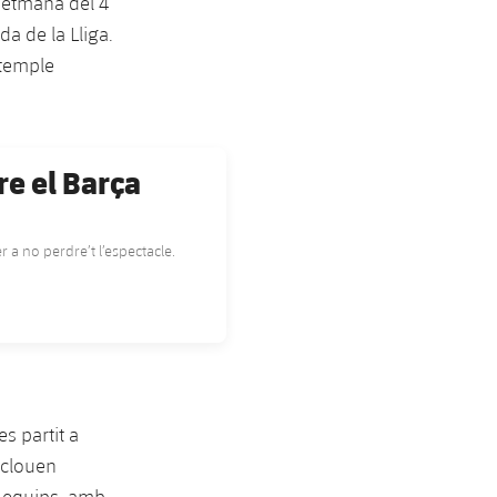
 setmana del 4
da de la Lliga.
 temple
re el Barça
 a no perdre’t l’espectacle.
s partit a
nclouen
s equips, amb