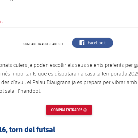
L.
label.aria.facebook
Facebook
COMPARTEIX AQUEST ARTICLE
ionats culers ja poden escollir els seus seients preferits per 
s més importants que es disputaran a casa la temporada 2025
 des d’avui, el Palau Blaugrana ja es prepara per vibrar amb 
ol sala i l’handbol.
COMPRA ENTRADES
ENLLAÇ EXTERN
6, torn del futsal