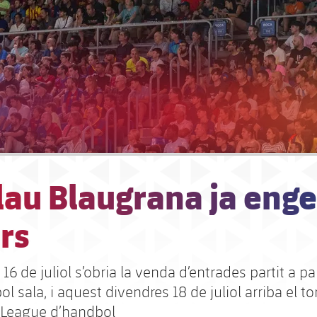
lau Blaugrana ja eng
rs
16 de juliol s’obria la venda d’entrades partit a par
ol sala, i aquest divendres 18 de juliol arriba el to
League d’handbol