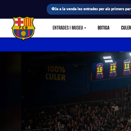
⚽Ja a la venda les entrades per als primers part
ENTRADES I MUSEU
BOTIGA
CULE
LABEL.SHARE.CARETDOWN
FC Barcelona club badge