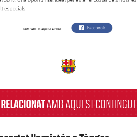
t especials.
label.aria.facebook
Facebook
COMPARTEIX AQUEST ARTICLE
a
RELACIONAT
AMB AQUEST CONTINGUT