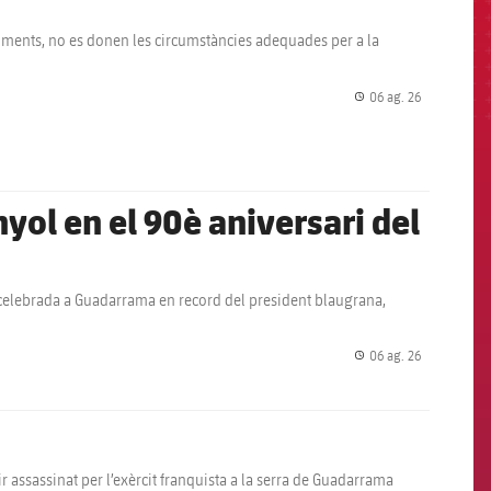
moments, no es donen les circumstàncies adequades per a la
06 ag. 26
label.share.
yol en el 90è aniversari del
al celebrada a Guadarrama en record del president blaugrana,
06 ag. 26
label.share.
ir assassinat per l’exèrcit franquista a la serra de Guadarrama