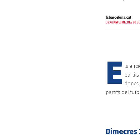
fcbarcelona.cat
08:49AM DIMECRES 30 JU
E
ls afic
partit
doncs,
partits del futb
Dimecres 1