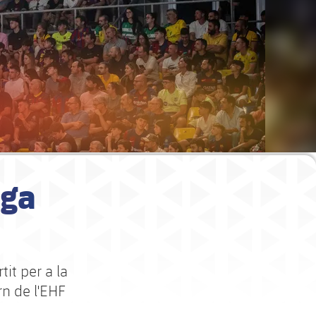
ega
tit per a la
rn de l'EHF