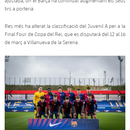
ajustada, on el Barça ha continuat augmentant els seus
Jugadors
Classificació
Juvenil
tirs a porteria.
Notícies
Atletisme
plusicon
més
Fotos
Infantil
Actualitat
Res més ha alterat la classificació del Juvenil A per a la
Bàsquet en cadira de rodes
plusicon
més
Història
Final Four de Copa del Rei, que es disputarà del 12 al 16
Aleví
Masculí
Actualitat
de març a Villanueva de la Serena.
Hockey gel
plusicon
més
Palmarès
Femení
Jugadors
Actualitat
Hoquei herba
Anterior
label.aria.chevronleft
Següent
label.aria.
plusicon
més
Agenda
Calendari
Jugadors
Notícies
Patinatge artístic
plusicon
més
Resultats
Calendari
Hockey Herba Masculí
Escola de Patinatge
Actualitat
Classificació
Resultats
Hockey Herba Femení
Plantilla
Rugby
plusicon
més
Classificació
Agenda
Actualitat
Voleibol
plusicon
més