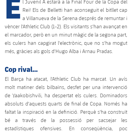
E
Calendari
l Juvenil A estarà a la Final Four de la Copa del
Campus Estiu
Base
Rei! Els de Belletti han aconseguit el bitllet cap
SUB13
SUB13 B
Entrades
Barça Atlètic
a Villanueva de la Serena després de remuntar i
plusicon
més
PLUSICON
MÉS
vèncer l'Athletic Club (1-2). Els visitants s'han avançat en
SUB12
SUB12 C
Gameday Shows
Junior
Primer Equip
el marcador, però en un minut màgic de la segona part,
Instal·lacions
plusicon
més
SUB11 A
els culers han capgirat l'electrònic, que no s'ha mogut
SUB11 C
Resultats
Cadet A
Actualitat
Barça Atlètic
Spotify Camp Nou
més, gràcies als gols d'Hugo Alba i Arnau Pradas.
plusicon
més
SUB11 B
Classificacions
Cadet B
Calendari
Actualitat
Palau Blaugrana
Base
Cop rival...
plusicon
més
SUB10 A
Jugadors
Infantil A
El Barça ha atacat, l'Athletic Club ha marcat. Un avís
Entrades
Calendari
Estadi Johan Cruyff
Actualitat
SUB10 B
molt matiner dels bilbaïns, desfet per una intervenció
PLUSICON
MÉS
Fotos
Infantil B
Resultats
de Yaakobishvili, ha despertat els culers. Dominadors
Resultats
Juvenil
Barça Cafe
Primer equip
SUB9 A
plusicon
més
absoluts d'aquests quarts de final de Copa. Només ha
plusicon
més
Història
Mini
Classificació
Classificació
faltat la inspiració en la definició. Perquè s'ha construït
Cadet A
Ciutat Esportiva
Actualitat
SUB9 B
Barça Atlètic
plusicon
més
Serveis
Palmarès
bé a través de la possessió per sacsejar les
plusicon
més
Jugadors
Jugadors
Cadet B
estadístiques ofensives. En conseqüència, poc
Calendari
SUB8 A
La Masia
Actualitat
Base