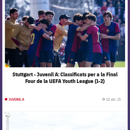
FCB Barcelona badge
Stuttgart - Juvenil A: Classificats per a la Final
Four de la UEFA Youth League (1-2)
02 abr. 25
JUVENIL A
label.
FCB Barcelona badge