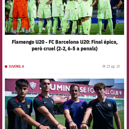
Flamengo U20 - FC Barcelona U20: Final épica,
però cruel (2-2, 6-5 a penals)
23 ag. 25
JUVENIL A
label.
FCB Barcelona badge