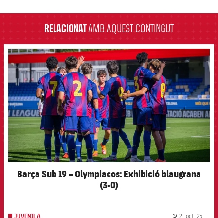
label.aria.barcelona
RELACIONAT
AMB AQUEST CONTINGUT
FCB Barcelona badge
Barça Sub 19 – Olympiacos: Exhibició blaugrana
(3-0)
21 oct. 25
JUVENIL A