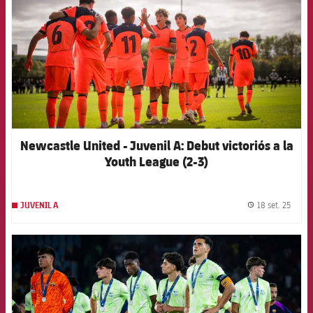
Newcastle United - Juvenil A: Debut victoriós a la
Youth League (2-3)
18 set. 25
JUVENIL A
label.
FCB Barcelona badge