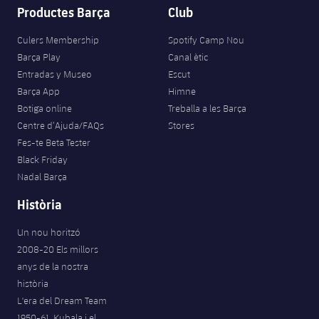
Productes Barça
Club
Culers Membership
Spotify Camp Nou
Barça Play
Canal ètic
Entradas y Museo
Escut
Barça App
Himne
Botiga online
Treballa a les Barça
Centre d’Ajuda/FAQs
Stores
Fes-te Beta Tester
Black Friday
Nadal Barça
Història
Un nou horitzó
2008-20 Els millors
anys de la nostra
història
L'era del Dream Team
1950-61. Kubala i el