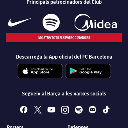
Principals patrocinadors del Club
MOSTRA TOTS ELS PATROCINADORS
Descarrega la App oficial del FC Barcelona
Segueix al Barça a les xarxes socials
facebook
x
youtube
instagram
spotify
discord
tiktok
Porters
Defenses