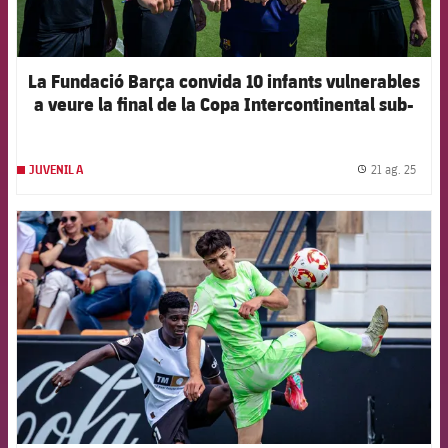
La Fundació Barça convida 10 infants vulnerables
a veure la final de la Copa Intercontinental sub-
20
21 ag. 25
JUVENIL A
label.
FCB Barcelona badge