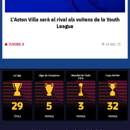
L’Aston Villa serà el rival als vuitens de la Youth
League
14 febr. 25
JUVENIL A
label.
La Liga
Lliga de Campions
Mundial de Clubs
Copa del Rei
FIFA
Trofeu de la Liga
Trofeu de la Lliga de Campions
Trofeu del Mundial de Clubs
Copa del 
29
5
3
32
TÍTOLS
TROFEUS
TROFEUS
TROFEUS