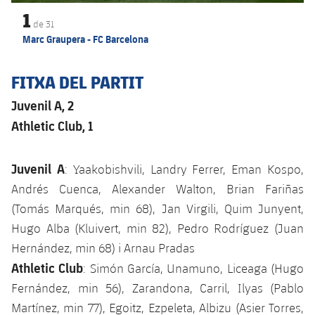
1
Jugadors
Notícies
Apunta't a les amateurs
de
31
plusicon
més
Marc Graupera - FC Barcelona
Calendari
Voleibol masculí
Apunta't a les amateurs
PLUSICON
MÉS
FITXA DEL PARTIT
Resultats
Voleibol femení
Carnet de l'Esportista Amateur
League of Legends
Juvenil A, 2
Classificació
Athletic Club, 1
VALORANT Rising
Fotos
VALORANT Game Changers
Juvenil A
: Yaakobishvili, Landry Ferrer, Eman Kospo,
Andrés Cuenca, Alexander Walton, Brian Fariñas
eFootball
(Tomás Marqués, min 68), Jan Virgili, Quim Junyent,
Hugo Alba (Kluivert, min 82), Pedro Rodríguez (Juan
Hernández, min 68) i Arnau Pradas
Athletic Club
: Simón García, Unamuno, Liceaga (Hugo
Fernández, min 56), Zarandona, Carril, Ilyas (Pablo
Martínez, min 77), Egoitz, Ezpeleta, Albizu (Asier Torres,