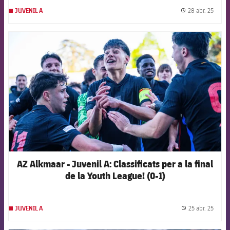
28 abr. 25
JUVENIL A
label.
FCB Barcelona badge
AZ Alkmaar - Juvenil A: Classificats per a la final
de la Youth League! (0-1)
25 abr. 25
JUVENIL A
label.