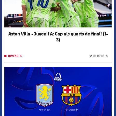
Aston Villa - Juvenil A: Cap als quarts de final! (1-
3)
04 març 25
JUVENIL A
label.
FCB Barcelona badge