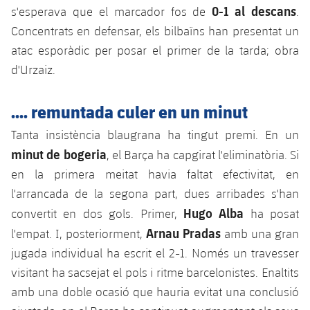
plusicon
més
Serveis Mèdics
0-1 al descans
s'esperava que el marcador fos de
.
Acreditacions
Fotos
Fotos
Infantil A
Entrades
SUB8 B
Concentrats en defensar, els bilbaïns han presentat un
Calendari
Campus Verano
Actualitat
Accessibilitat
Història
Instal·lacions
atac esporàdic per posar el primer de la tarda; obra
Infantil B
Resultats
Resultats
d'Urzaiz.
Juvenil
PLUSICON
MÉS
Palmarès
Classificació
Jugadors
Cadet
.... remuntada culer en un minut
Primer equip
plusicon
més
Jugadors
Tanta insistència blaugrana ha tingut premi. En un
Classificació
Infantil
Actualitat
Barça Atlètic
plusicon
més
minut de bogeria
, el Barça ha capgirat l'eliminatòria. Si
Fotos
en la primera meitat havia faltat efectivitat, en
Aleví
Calendari
Actualitat
Base
plusicon
més
l'arrancada de la segona part, dues arribades s'han
Palmarès
Hugo Alba
convertit en dos gols. Primer,
ha posat
Entrades
Calendari
Campus Estiu
Actualitat
Arnau Pradas
l'empat. I, posteriorment,
amb una gran
Història
Resultats
jugada individual ha escrit el 2-1. Només un travesser
Resultats
Barça C
PLUSICON
MÉS
visitant ha sacsejat el pols i ritme barcelonistes. Enaltits
Classificació
Jugadors
amb una doble ocasió que hauria evitat una conclusió
Junior
Informació general
plusicon
més