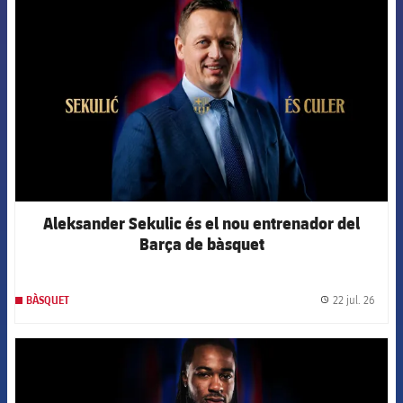
FCB Barcelona badge
Aleksander Sekulic és el nou entrenador del
Barça de bàsquet
22 jul. 26
BÀSQUET
label.
FCB Barcelona badge