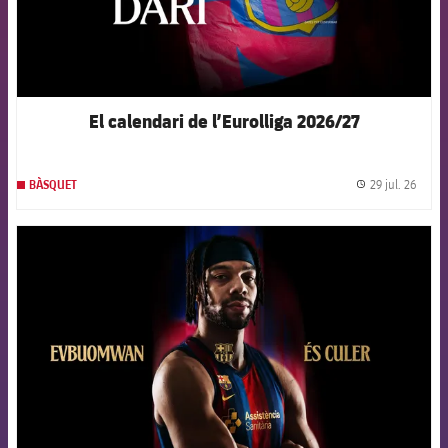
El calendari de l’Eurolliga 2026/27
29 jul. 26
BÀSQUET
label.
FCB Barcelona badge