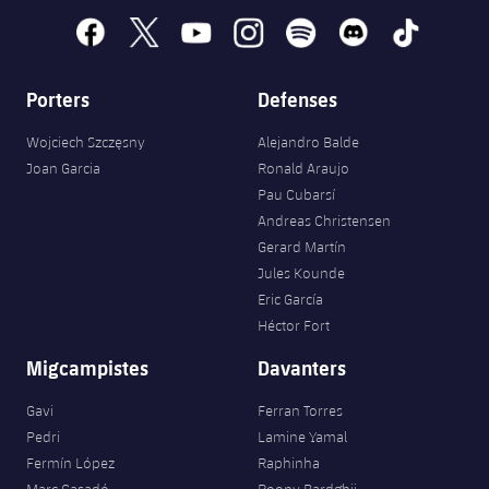
facebook
x
youtube
instagram
spotify
discord
tiktok
Porters
Defenses
Wojciech Szczęsny
Alejandro Balde
Joan Garcia
Ronald Araujo
Pau Cubarsí
Andreas Christensen
Gerard Martín
Jules Kounde
Eric García
Héctor Fort
Migcampistes
Davanters
Gavi
Ferran Torres
Pedri
Lamine Yamal
Fermín López
Raphinha