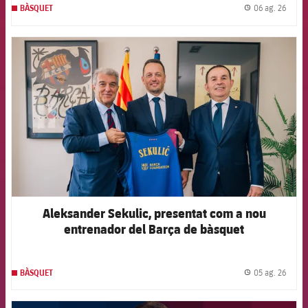
06 ag. 26
BÀSQUET
label.
FCB Barcelona badge
Aleksander Sekulic, presentat com a nou
entrenador del Barça de bàsquet
05 ag. 26
BÀSQUET
label.
FCB Barcelona badge