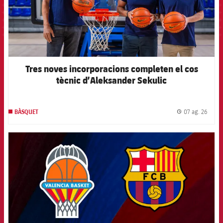
Tres noves incorporacions completen el cos
tècnic d’Aleksander Sekulic
07 ag. 26
BÀSQUET
label.
FCB Barcelona badge