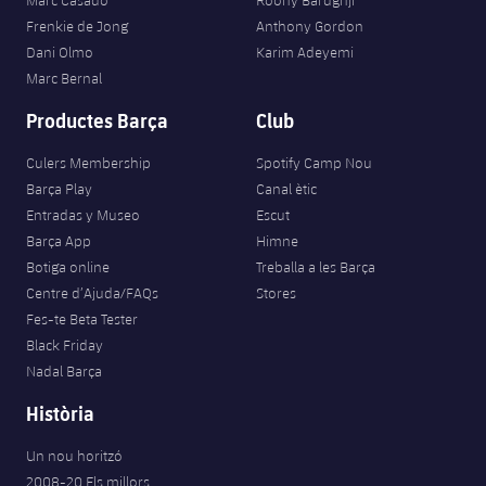
Marc Casadó
Roony Bardghji
Frenkie de Jong
Anthony Gordon
Dani Olmo
Karim Adeyemi
Marc Bernal
Productes Barça
Club
Culers Membership
Spotify Camp Nou
Barça Play
Canal ètic
Entradas y Museo
Escut
Barça App
Himne
Botiga online
Treballa a les Barça
Centre d’Ajuda/FAQs
Stores
Fes-te Beta Tester
Black Friday
Nadal Barça
Història
Un nou horitzó
2008-20 Els millors