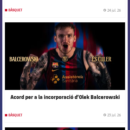
24 jul. 26
BÀSQUET
label.
FCB Barcelona badge
Acord per a la incorporació d’Olek Balcerowski
23 jul. 26
BÀSQUET
label.