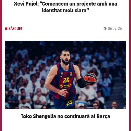
Xevi Pujol: “Comencem un projecte amb una
identitat molt clara”
06 ag. 26
BÀSQUET
label.
FCB Barcelona badge
Toko Shengelia no continuarà al Barça