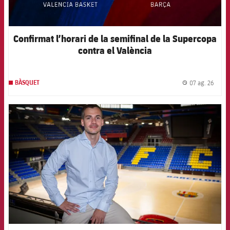
Confirmat l’horari de la semifinal de la Supercopa
contra el València
07 ag. 26
BÀSQUET
label.
FCB Barcelona badge