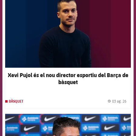
Xevi Pujol és el nou director esportiu del Barça de
bàsquet
03 ag. 26
BÀSQUET
label.
FCB Barcelona badge