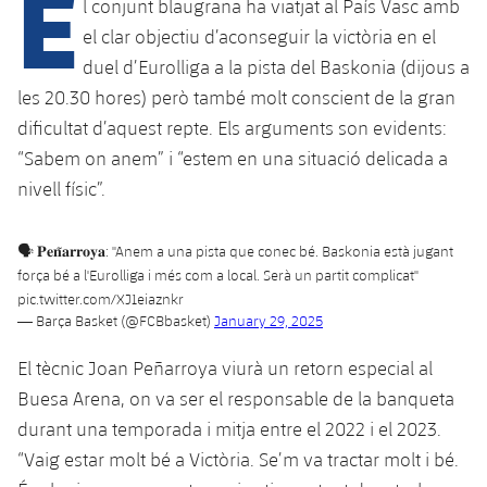
E
Calendari
l conjunt blaugrana ha viatjat al País Vasc amb
Campus Estiu
Base
el clar objectiu d’aconseguir la victòria en el
SUB13
SUB13 B
Entrades
Barça Atlètic
duel d’Eurolliga a la pista del Baskonia (dijous a
plusicon
més
PLUSICON
MÉS
les 20.30 hores) però també molt conscient de la gran
SUB12
SUB12 C
Gameday Shows
Junior
Primer Equip
dificultat d’aquest repte. Els arguments son evidents:
Instal·lacions
plusicon
més
SUB11 A
“Sabem on anem” i “estem en una situació delicada a
SUB11 C
Resultats
Cadet A
Actualitat
Barça Atlètic
Spotify Camp Nou
nivell físic”.
plusicon
més
SUB11 B
Classificacions
Cadet B
Calendari
Actualitat
Palau Blaugrana
Base
🗣 𝐏𝐞𝐧̃𝐚𝐫𝐫𝐨𝐲𝐚: "Anem a una pista que conec bé. Baskonia està jugant
plusicon
més
SUB10 A
Jugadors
força bé a l'Eurolliga i més com a local. Serà un partit complicat"
Infantil A
Entrades
Calendari
pic.twitter.com/XJ1eiaznkr
Estadi Johan Cruyff
Actualitat
SUB10 B
PLUSICON
MÉS
— Barça Basket (@FCBbasket)
January 29, 2025
Fotos
Infantil B
Resultats
Resultats
Juvenil
Barça Cafe
Primer equip
El tècnic Joan Peñarroya viurà un retorn especial al
SUB9 A
plusicon
més
plusicon
més
Història
Mini
Buesa Arena, on va ser el responsable de la banqueta
Classificació
Classificació
Cadet A
Ciutat Esportiva
Actualitat
SUB9 B
Barça Atlètic
durant una temporada i mitja entre el 2022 i el 2023.
plusicon
més
Serveis
Palmarès
plusicon
més
Jugadors
“Vaig estar molt bé a Victòria. Se’m va tractar molt i bé.
Jugadors
Cadet B
Calendari
SUB8 A
La Masia
Actualitat
Base