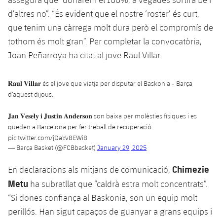
Jugadors
Classificació
Juvenil
d’altres no”. “És evident que el nostre ‘roster’ és curt,
Notícies
Atletisme
plusicon
més
que tenim una càrrega molt dura però el compromís de
Fotos
Infantil
tothom és molt gran”. Per completar la convocatòria,
Actualitat
Bàsquet en cadira de rodes
plusicon
més
Joan Peñarroya ha citat al jove Raul Villar.
Història
Aleví
Masculí
Actualitat
Hockey gel
plusicon
més
Palmarès
𝐑𝐚𝐮𝐥 𝐕𝐢𝐥𝐥𝐚𝐫 és el jove que viatja per disputar el Baskonia - Barça
Femení
d’aquest dijous.
Jugadors
Actualitat
Hoquei herba
plusicon
més
𝐉𝐚𝐧 𝐕𝐞𝐬𝐞𝐥𝐲 𝐢 𝐉𝐮𝐬𝐭𝐢𝐧 𝐀𝐧𝐝𝐞𝐫𝐬𝐨𝐧 son baixa per molèsties físiques i es
Agenda
Calendari
Jugadors
Notícies
Patinatge artístic
queden a Barcelona per fer treball de recuperació.
plusicon
més
pic.twitter.com/jDaYv8EWi8
Resultats
Calendari
— Barça Basket (@FCBbasket)
January 29, 2025
Hockey Herba Masculí
Escola de Patinatge
Actualitat
Chimezie
En declaracions als mitjans de comunicació,
Classificació
Resultats
Hockey Herba Femení
Plantilla
Rugby
Metu
ha subratllat que “caldrà estra molt concentrats”.
plusicon
més
Classificació
“Si dones confiança al Baskonia, son un equip molt
Agenda
Actualitat
Voleibol
perillós. Han sigut capaços de guanyar a grans equips i
plusicon
més