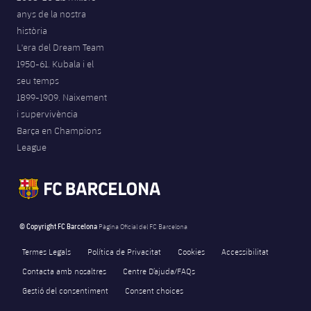
anys de la nostra
història
L'era del Dream Team
1950-61. Kubala i el
seu temps
1899-1909. Naixement
i supervivència
Barça en Champions
League
© Copyright FC Barcelona
Pàgina Oficial del FC Barcelona
Termes Legals
Política de Privacitat
Cookies
Accessibilitat
Contacta amb nosaltres
Centre D’ajuda/FAQs
Gestió del consentiment
Consent choices