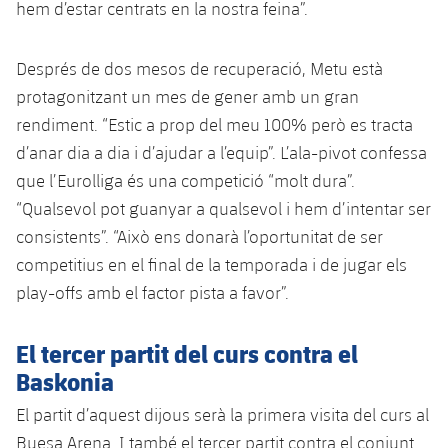
hem d’estar centrats en la nostra feina”.
Jugadors
Notícies
Apunta't a les amateurs
plusicon
més
Després de dos mesos de recuperació, Metu està
Calendari
Voleibol masculí
Apunta't a les amateurs
protagonitzant un mes de gener amb un gran
PLUSICON
MÉS
Resultats
rendiment. “Estic a prop del meu 100% però es tracta
Voleibol femení
Carnet de l'Esportista Amateur
League of Legends
d’anar dia a dia i d’ajudar a l’equip”. L’ala-pivot confessa
Classificació
que l’Eurolliga és una competició “molt dura”.
VALORANT Rising
“Qualsevol pot guanyar a qualsevol i hem d’intentar ser
Fotos
VALORANT Game Changers
consistents”. “Això ens donarà l’oportunitat de ser
competitius en el final de la temporada i de jugar els
eFootball
play-offs amb el factor pista a favor”.
El tercer partit del curs contra el
Baskonia
El partit d’aquest dijous serà la primera visita del curs al
Buesa Arena. I també el tercer partit contra el conjunt