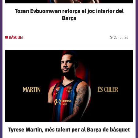
Tosan Evbuomwan reforça el joc interior del
Barça
27 jul. 26
BÀSQUET
label.
FCB Barcelona badge
Tyrese Martin, més talent per al Barça de bàsquet