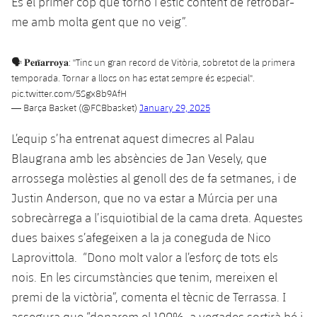
És el primer cop que torno i estic content de retrobar-
plusicon
més
Serveis Mèdics
Acreditacions
Fotos
Fotos
me amb molta gent que no veig”.
Infantil A
Entrades
SUB8 B
Calendari
Campus Verano
Actualitat
Accessibilitat
Història
Instal·lacions
Infantil B
Resultats
🗣 𝐏𝐞𝐧̃𝐚𝐫𝐫𝐨𝐲𝐚: "Tinc un gran record de Vitòria, sobretot de la primera
Resultats
Juvenil
temporada. Tornar a llocs on has estat sempre és especial".
PLUSICON
MÉS
Palmarès
pic.twitter.com/5Sgx8b9AfH
Classificació
Jugadors
Cadet
— Barça Basket (@FCBbasket)
January 29, 2025
Primer equip
plusicon
més
Jugadors
L’equip s’ha entrenat aquest dimecres al Palau
Classificació
Infantil
Actualitat
Barça Atlètic
plusicon
més
Blaugrana amb les absències de Jan Vesely, que
Fotos
arrossega molèsties al genoll des de fa setmanes, i de
Aleví
Calendari
Actualitat
Base
plusicon
més
Justin Anderson, que no va estar a Múrcia per una
Palmarès
sobrecàrrega a l’isquiotibial de la cama dreta. Aquestes
Entrades
Calendari
Campus Estiu
Actualitat
dues baixes s’afegeixen a la ja coneguda de Nico
Història
Resultats
Laprovittola. “Dono molt valor a l’esforç de tots els
Resultats
Barça C
PLUSICON
MÉS
nois. En les circumstàncies que tenim, mereixen el
Classificació
Jugadors
premi de la victòria”, comenta el tècnic de Terrassa. I
Junior
Informació general
plusicon
més
assegura que “donarem el 100%, a vegades sortirà bé i