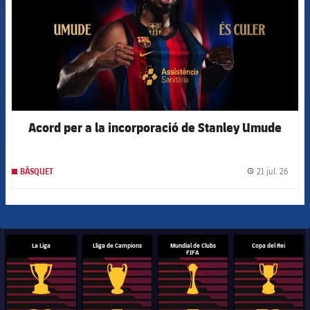
Acord per a la incorporació de Stanley Umude
21 jul. 26
BÀSQUET
label.
La Liga
Lliga de Campions
Mundial de Clubs
Copa del Rei
FIFA
Trofeu de la Liga
Trofeu de la Lliga de Campions
Trofeu del Mundial de Clubs
Copa del 