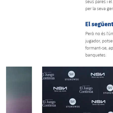
seus pares i el
per la seva ger
El següent
Però no és l'ún
jugador, potse
formant-se, ap
banquetes.
Anterior
label.aria.chevronleft