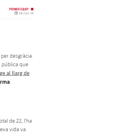
PRIMER EQUIP
Data de publicació
08 d’oct. 24
 per desgràcia.
a pública que
ge al llarg de
forma
tal de 22, l'ha
 meva vida va