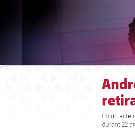
André
retir
En un acte m
durant 22 a