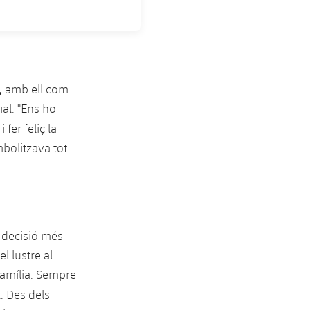
,
amb ell com
al: "Ens ho
 fer feliç la
mbolitzava tot
a decisió més
l lustre al
família. Sempre
t. Des dels