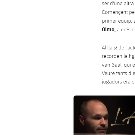
ser d'una altr
Començant pel
primer equip,
Olmo,
a més 
Al llarg de l'a
recorden la fi
van Gaal, qui e
Veure tants di
jugadors era e
FC Barcelona club badge