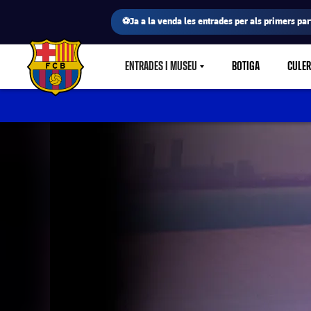
⚽Ja a la venda les entrades per als primers part
ENTRADES I MUSEU
BOTIGA
CULE
LABEL.SHARE.CARETDOWN
FC Barcelona club badge