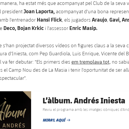
a manera, ha estat més que acompanyat pel Club de la seva v
Joan Laporta,
 president
acompanyat d'una bona represent
Hansi Flick
Araujo
Gavi, Ans
 amb l'entrenador
, els jugadors
,
Deco, Bojan Krkic
Enric Masip.
de
i l'assessor
cte s'han projectat diversos vídeos on figures claus a la seva 
gura d'Iniesta, com Pep Guardiola, Luis Enrique, Vicente del
em tremolava tot,
l va fer debutar: "Els primers dies
no sabi
es el Camp Nou des de La Masia i tenir l'oportunitat de ser a
spectacular".
L’àlbum. Andrés Iniesta
Reviu el programa amb les imatges icòniques d'And
MIRA'L AQUÍ
DATA DE PUBLICACIÓ