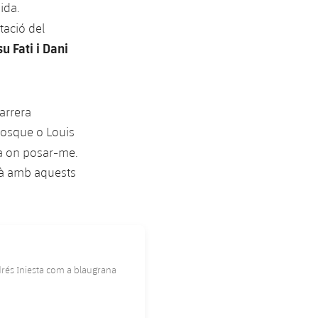
ida.
ació del
u Fati i Dani
carrera
 Bosque o Louis
a on posar-me.
llà amb aquests
rés Iniesta com a blaugrana