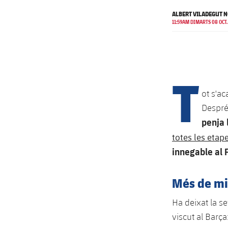
ALBERT VILADEGUT 
11:59AM DIMARTS 08 OCT.
T
ot s'ac
Després
penja 
totes les etape
innegable al 
Més de mit
Ha deixat la se
viscut al Barça