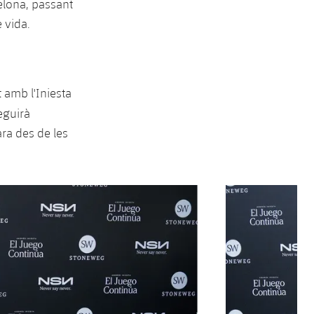
celona, passant
e vida.
 amb l'Iniesta
eguirà
ara des de les
Següent
label.aria.chevron