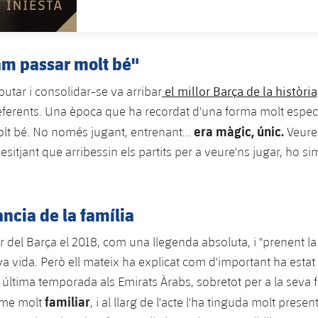
am passar molt bé"
el millor Barça de la història
utar i consolidar-se va arribar
referents. Una època que ha recordat d'una forma molt especi
era màgic, únic.
t bé. No només jugant, entrenant...
Veure i
desitjant que arribessin els partits per a veure'ns jugar, ho si
ncia de la família
ir del Barça el 2018, com una llegenda absoluta, i "prenent l
seva vida. Però ell mateix ha explicat com d'important ha estat e
 última temporada als Emirats Àrabs, sobretot per a la seva 
familiar
ome molt
, i al llarg de l'acte l'ha tinguda molt presen