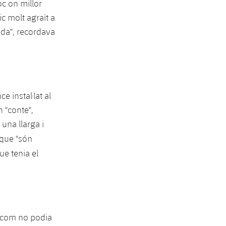
loc on millor
ic molt agraït a
ida", recordava
 instal·lat al
 "conte",
 una llarga i
 que "són
ue tenia el
, com no podia