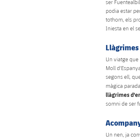
ser Fuentealbi
podia estar per
tothom, els pr
Iniesta en el s
Llàgrimes 
Un viatge que 
Moll d'Espanya
segons ell, que
màgica parada 
llàgrimes d'e
somni de ser fu
Acompanya
Un nen, ja con