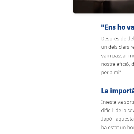
"Ens ho v
Després de deb
un dels clars 
vam passar mol
nostra afició, 
per a mi".
La importà
Iniesta va sort
difícil" de la 
Japó i aquesta
ha estat un h