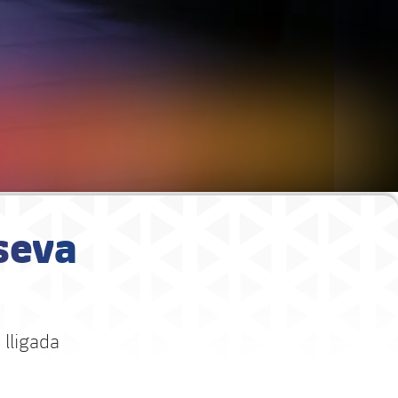
 seva
 lligada