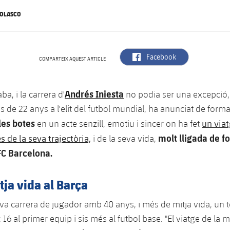
NOLASCO
label.aria.facebook
Facebook
COMPARTEIX AQUEST ARTICLE
Andrés Iniesta
aba, i la carrera d'
no podia ser una excepció,
 de 22 anys a l'elit del futbol mundial, ha anunciat de form
les botes
un viat
en un acte senzill, emotiu i sincer on ha fet
molt lligada de 
s de la seva trajectòria,
i de la seva vida,
FC Barcelona.
ja vida al Barça
va carrera de jugador amb 40 anys, i més de mitja vida, un to
: 16 al primer equip i sis més al futbol base. "El viatge de la