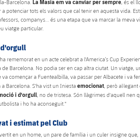
La Masia em va canviar per sempre
lla-Barcelona.
, és el l
 a potenciar tots els valors que cal tenir en aquesta vida. Est
ofessors, companys... és una etapa que va marcar la meva v
eu viatge particular.
d'orgull
ha rememorat en un acte celebrat a l'America’s Cup Experience
 de Barcelona. No podia ser en cap altra ciutat. Un viatge, un
 va començar a Fuentealbilla, va passar per Albacete i va fer
emocionat
a Barcelona. S'ha vist un Iniesta
, però al·legant
moció i d'orgull
, no de tristesa. Són llàgrimes d'aquell nen q
tbolista i ho ha aconseguit."
t i estimat pel Club
vertit en un home, un pare de família i un culer insigne que