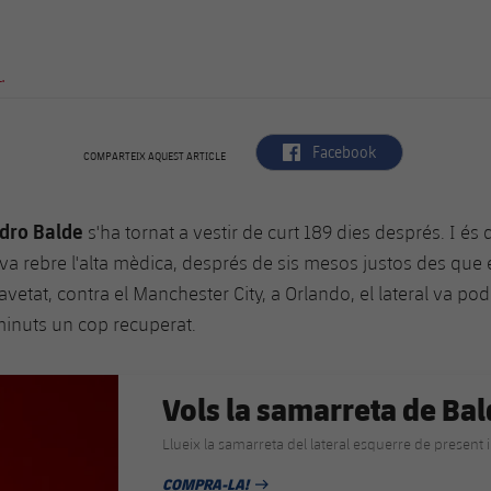
.
label.aria.facebook
Facebook
COMPARTEIX AQUEST ARTICLE
ndro Balde
s'ha tornat a vestir de curt 189 dies després. I és q
l va rebre l'alta mèdica, després de sis mesos justos des que 
avetat, contra el Manchester City, a Orlando, el lateral va po
minuts un cop recuperat.
Vols la samarreta de Ba
Llueix la samarreta del lateral esquerre de present 
COMPRA-LA!