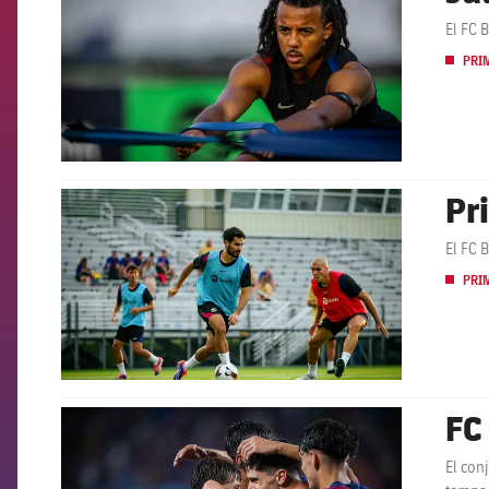
El FC 
PRI
Pr
FCB Barcelona badge
El FC 
PRI
FC
FCB Barcelona badge
El con