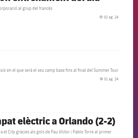
orporació al grup del francès
02 ag. 24
label.share.
sió en el que serà el seu camp base fins al final del Summer Tour
01 ag. 24
label.share.
at elèctric a Orlando (2-2)
l City gràcies als gols de Pau Víctor i Pablo Torre al primer