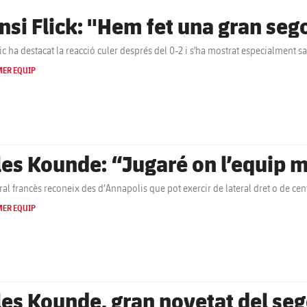
nsi Flick: "Hem fet una gran seg
ic ha destacat la reacció culer després del 0-2 i s'ha mostrat especialment sa
MER EQUIP
les Kounde: “Jugaré on l’equip 
ral francès reconeix des d’Annapolis que pot exercir de lateral dret o de cent
MER EQUIP
les Kounde, gran novetat del se