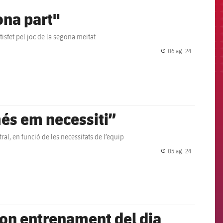
ona part"
tisfet pel joc de la segona meitat
06 ag. 24
label.share.
més em necessiti”
ral, en funció de les necessitats de l’equip
05 ag. 24
label.share.
gon entrenament del dia