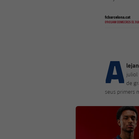
fcbarcelona.cat
09:01AM DIMECRES 31 JUL
A
leja
julio
de gr
seus primers 
FC Barcelona club badge