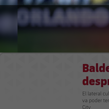
Bald
desp
El lateral c
va poder te
City