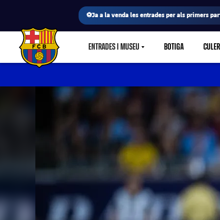
⚽Ja a la venda les entrades per als primers part
ENTRADES I MUSEU
BOTIGA
CULE
LABEL.SHARE.CARETDOWN
FC Barcelona club badge