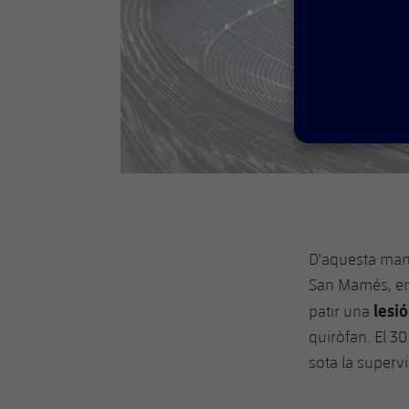
D'aquesta maner
San Mamés, en e
lesió
patir una
quiròfan. El 3
sota la supervi