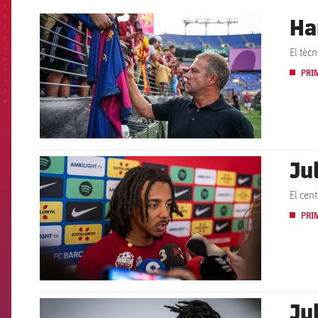
Ha
FCB Barcelona badge
El tècn
PRI
Ju
FCB Barcelona badge
El cent
PRI
Ju
FCB Barcelona badge