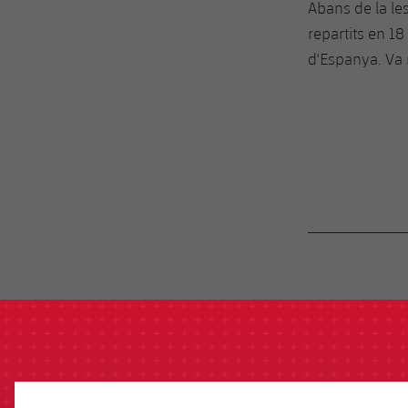
Abans de la le
repartits en 18
d'Espanya. Va 
label.aria.barcelon