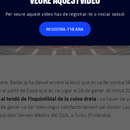
VEURE AQUEST VÍDEO
Per veure aquest vídeo has de registrar-te o iniciar sessió
REGISTRA-T'HI ARA
a, Balde ja ha deixat enrere la lesió que es va fer contra l'At
l partit de Copa que es va jugar el 24 de gener. Al minut 22,
 al tendó de l'isquiotibial de la cuixa dreta
i va haver de p
0 de gener va ser intervingut satisfactòriament pel doctor L
sió dels Serveis Mèdics del Club, a Turku (Finlàndia).