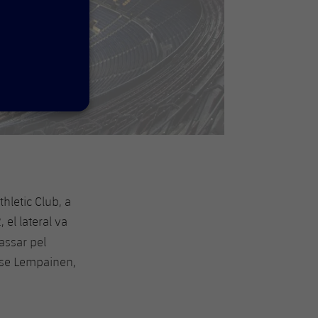
hletic Club, a
 el lateral va
assar pel
asse Lempainen,