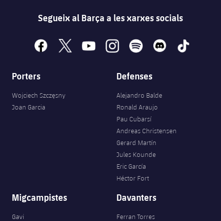
Segueix al Barça a les xarxes socials
facebook
x
youtube
instagram
spotify
discord
tiktok
Porters
Defenses
Wojciech Szczęsny
Alejandro Balde
Joan Garcia
Ronald Araujo
Pau Cubarsí
Andreas Christensen
Gerard Martín
Jules Kounde
Eric García
Héctor Fort
Migcampistes
Davanters
Gavi
Ferran Torres