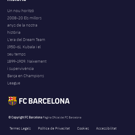
Un nou horitzó
2008-20 Els millors
anys de la nostra
història
L'era del Dream Team
1950-61. Kubala i el
seu temps
1899-1909. Naixement
i supervivència
Barça en Champions
League
© Copyright FC Barcelona
Pàgina Oficial del FC Barcelona
Termes Legals
Política de Privacitat
Cookies
Accessibilitat