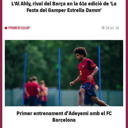
L'Al Ahly, rival del Barça en la 61a edició de 'La
Festa del Gamper Estrella Damm'
24 jul. 26
PRIMER EQUIP
label.
FCB Barcelona badge
Primer entrenament d’Adeyemi amb el FC
Barcelona