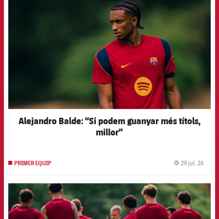
Alejandro Balde: “Si podem guanyar més títols,
millor”
29 jul. 26
PRIMER EQUIP
label.
FCB Barcelona badge