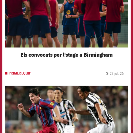
Els convocats per l'stage a Birmingham
27 jul. 26
PRIMER EQUIP
label.
FCB Barcelona badge