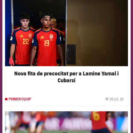
Nova fita de precocitat per a Lamine Yamal i
Cubarsí
20 jul. 26
PRIMER EQUIP
label.
FCB Barcelona badge