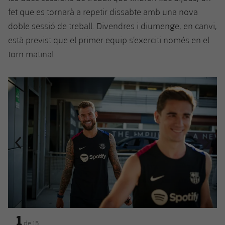
Jugadors
fet que es tornarà a repetir dissabte amb una nova
Notícies
Apunta't a les amateurs
plusicon
més
doble sessió de treball. Divendres i diumenge, en canvi,
Calendari
Voleibol masculí
està previst que el primer equip s’exerciti només en el
Apunta't a les amateurs
PLUSICON
MÉS
torn matinal.
Resultats
Voleibol femení
Carnet de l'Esportista Amateur
League of Legends
Anterior
label.aria.chevronleft
Següent
label.aria.
Classificació
VALORANT Rising
Fotos
VALORANT Game Changers
eFootball
1
de
15