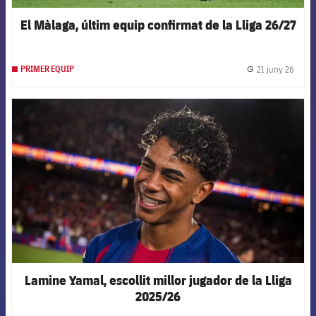
El Màlaga, últim equip confirmat de la Lliga 26/27
21 juny 26
PRIMER EQUIP
label.
FCB Barcelona badge
Lamine Yamal, escollit millor jugador de la Lliga
2025/26