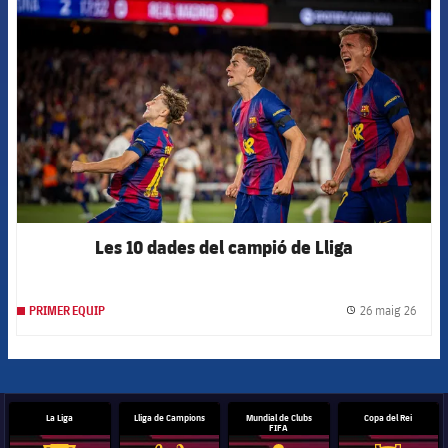
FCB Barcelona badge
Les 10 dades del campió de Lliga
26 maig 26
PRIMER EQUIP
label.
La Liga
Lliga de Campions
Mundial de Clubs
Copa del Rei
FIFA