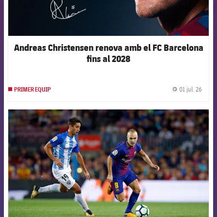
Andreas Christensen renova amb el FC Barcelona
fins al 2028
01 jul. 26
PRIMER EQUIP
label.
FCB Barcelona badge