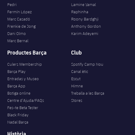
Pedri
Lamine Yamal
Fermín López
Raphinha
Marc Casadó
Roony Bardghji
Frenkie de Jong
Anthony Gordon
Dani Olmo
Karim Adeyemi
Marc Bernal
Productes Barça
Club
Culers Membership
Spotify Camp Nou
Barça Play
Canal ètic
Entradas y Museo
Escut
Barça App
Himne
Botiga online
Treballa a les Barça
Centre d’Ajuda/FAQs
Stores
Fes-te Beta Tester
Black Friday
Nadal Barça
Història