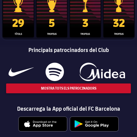
Trofeu de la Liga
Trofeu de la Lliga de Campions
Trofeu del Mundial de Clubs
Copa del 
29
5
3
32
TÍTOLS
TROFEUS
TROFEUS
TROFEUS
Principals patrocinadors del Club
MOSTRA TOTS ELS PATROCINADORS
Descarrega la App oficial del FC Barcelona