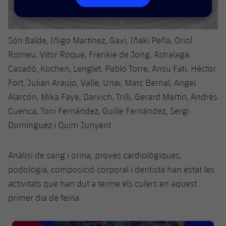
plusicon
més
Serveis Mèdics
Acreditacions
Fotos
Fotos
Infantil A
Entrades
SUB8 B
Calendari
Campus Verano
Actualitat
Accessibilitat
Història
Instal·lacions
Són Balde, Iñigo Martínez, Gavi, Iñaki Peña, Oriol
Infantil B
Resultats
Resultats
Juvenil
Romeu, Vitor Roque, Frenkie de Jong, Astralaga,
PLUSICON
MÉS
Palmarès
Casadó, Kochen, Lenglet, Pablo Torre, Ansu Fati, Héctor
Classificació
Jugadors
Cadet
Primer equip
Fort, Julián Araujo, Valle, Unai, Marc Bernal, Angel
plusicon
més
Jugadors
Alarcón, Mika Faye, Darvich, Trilli, Gerard Martín, Andrés
Classificació
Infantil
Actualitat
Barça Atlètic
Cuenca, Toni Fernández, Guille Fernández, Sergi
plusicon
més
Fotos
Domínguez i Quim Junyent.
Aleví
Calendari
Actualitat
Base
plusicon
més
Palmarès
Anàlisi de sang i orina, proves cardiològiques,
Entrades
Calendari
Campus Estiu
Actualitat
podologia, composició corporal i dentista han estat les
Història
Resultats
activitats que han dut a terme els culers en aquest
Resultats
Barça C
PLUSICON
MÉS
primer dia de feina.
Classificació
Jugadors
Junior
Informació general
plusicon
més
FC Barcelona club badge