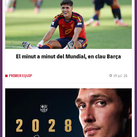
El minut a minut del Mundial, en clau Barça
19 jul. 26
PRIMER EQUIP
label.
FCB Barcelona badge