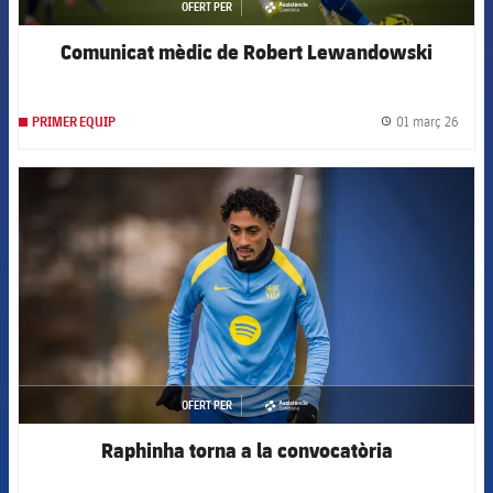
OFERT PER
asistencia
Comunicat mèdic de Robert Lewandowski
01 març 26
PRIMER EQUIP
label.
FCB Barcelona badge
OFERT PER
asistencia
Raphinha torna a la convocatòria