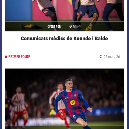
OFERT PER
asistencia
Comunicats mèdics de Kounde i Balde
04 març 26
PRIMER EQUIP
label.
FCB Barcelona badge