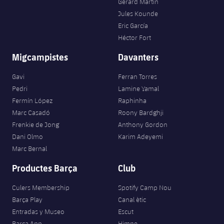
Gerard Martín
Jules Kounde
Eric García
Héctor Fort
Migcampistes
Davanters
Gavi
Ferran Torres
Pedri
Lamine Yamal
Fermín López
Raphinha
Marc Casadó
Roony Bardghji
Frenkie de Jong
Anthony Gordon
Dani Olmo
Karim Adeyemi
Marc Bernal
Productes Barça
Club
Culers Membership
Spotify Camp Nou
Barça Play
Canal ètic
Entradas y Museo
Escut
Barça App
Himne