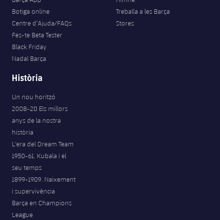
Botiga online
Treballa a les Barça
Centre d’Ajuda/FAQs
Stores
Fes-te Beta Tester
Black Friday
Nadal Barça
Història
Un nou horitzó
2008-20 Els millors
anys de la nostra
història
L'era del Dream Team
1950-61. Kubala i el
seu temps
1899-1909. Naixement
i supervivència
Barça en Champions
League