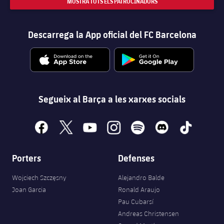
MOSTRA TOTS ELS PATROCINADORS
Descarrega la App oficial del FC Barcelona
Segueix al Barça a les xarxes socials
facebook
x
youtube
instagram
spotify
discord
tiktok
Porters
Defenses
Wojciech Szczęsny
Alejandro Balde
Joan Garcia
Ronald Araujo
Pau Cubarsí
Andreas Christensen