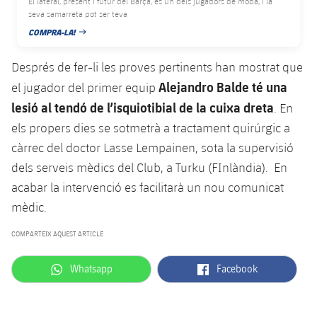
El lateral, present i futur del Barça, és un dels jugadors de moda, i la
plusicon
més
Serveis Mèdics
Acreditacions
Fotos
seva samarreta pot ser teva
Fotos
Infantil A
Entrades
SUB8 B
Calendari
COMPRA-LA!
Campus Verano
Actualitat
DATA DE PUBLICACIÓ
Accessibilitat
Història
Instal·lacions
Infantil B
Resultats
Després de fer-li les proves pertinents han mostrat que
Resultats
Juvenil
PLUSICON
MÉS
Palmarès
Alejandro Balde té una
el jugador del primer equip
Classificació
Jugadors
lesió al tendó de l’isquiotibial de la cuixa dreta
Cadet
. En
Primer equip
plusicon
més
els propers dies se sotmetrà a tractament quirúrgic a
Jugadors
Classificació
Infantil
càrrec del doctor Lasse Lempainen, sota la supervisió
Actualitat
Barça Atlètic
plusicon
més
dels serveis mèdics del Club, a Turku (FInlàndia). En
Fotos
Aleví
Calendari
acabar la intervenció es facilitarà un nou comunicat
Actualitat
Base
plusicon
més
Palmarès
mèdic.
Entrades
Calendari
Campus Estiu
Actualitat
COMPARTEIX AQUEST ARTICLE
Història
Resultats
Resultats
Barça C
label.aria.whatsapp
label.aria.facebook
Whatsapp
Facebook
PLUSICON
MÉS
Classificació
Jugadors
Junior
Informació general
plusicon
més