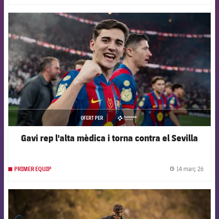
FCB Barcelona badge
OFERT PER
asistencia
Gavi rep l'alta mèdica i torna contra el Sevilla
14 març 26
PRIMER EQUIP
label.
FCB Barcelona badge