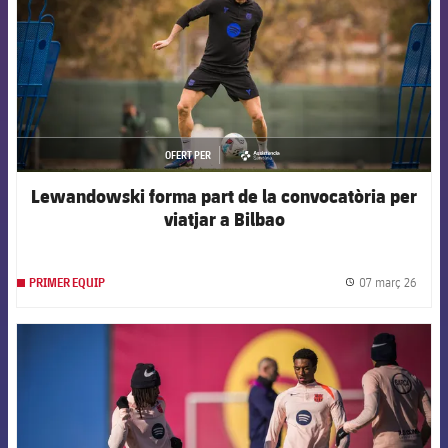
OFERT PER
asistencia
Lewandowski forma part de la convocatòria per
viatjar a Bilbao
07 març 26
PRIMER EQUIP
label.
FCB Barcelona badge