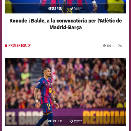
OFERT PER
asistencia
Kounde i Balde, a la convocatòria per l'Atlètic de
Madrid-Barça
04 abr. 26
PRIMER EQUIP
label.
FCB Barcelona badge
OFERT PER
asistencia