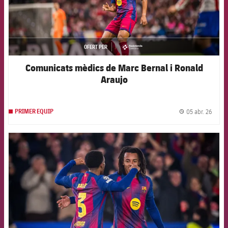
OFERT PER
asistencia
Comunicats mèdics de Marc Bernal i Ronald
Araujo
05 abr. 26
PRIMER EQUIP
label.
FCB Barcelona badge