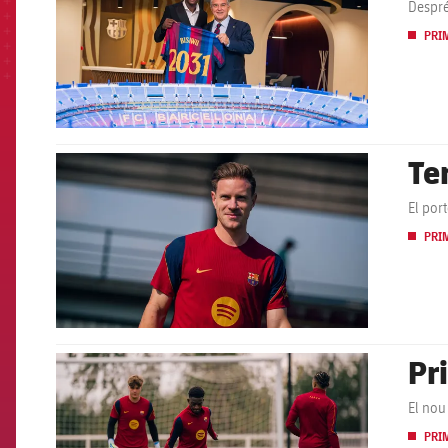
Despré
PRI
Ter
FCB Barcelona badge
El por
PRI
Pr
FCB Barcelona badge
El nou
PRI