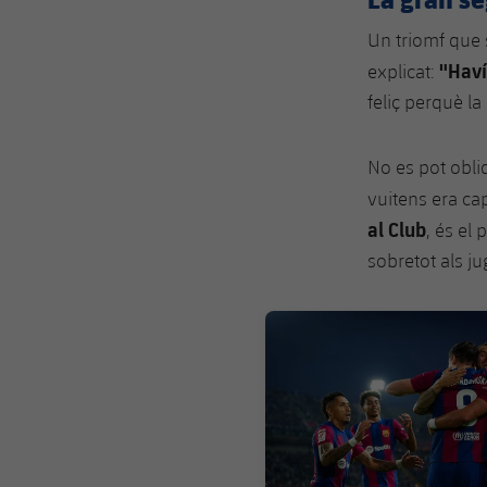
Un triomf que 
"Haví
explicat:
feliç perquè la
No es pot oblid
vuitens era cap
al Club
, és el
sobretot als ju
FC Barcelona club badge