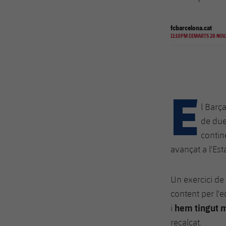
fcbarcelona.cat
11:10PM DIMARTS 28 NOV.
E
l Barç
de due
contin
avançat a l'Est
Un exercici de 
content per l'
hem tingut 
i
recalcat.