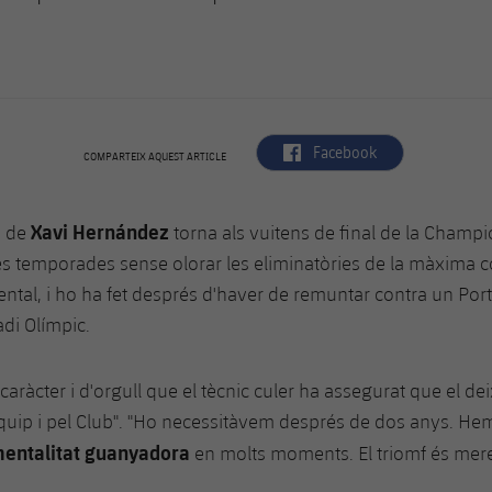
label.aria.facebook
Facebook
COMPARTEIX AQUEST ARTICLE
Xavi Hernández
a de
torna als vuitens de final de la Champ
s temporades sense olorar les eliminatòries de la màxima 
ental, i ho ha fet després d'haver de remuntar contra un Por
adi Olímpic.
caràcter i d'orgull que el tècnic culer ha assegurat que el de
equip i pel Club". "Ho necessitàvem després de dos anys. He
mentalitat guanyadora
en molts moments. El triomf és mere