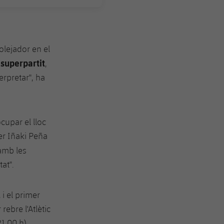
golejador en el
 superpartit
,
erpretar", ha
cupar el lloc
er Iñaki Peña
amb les
at".
,
i el primer
rebre l'Atlètic
1.00 h).