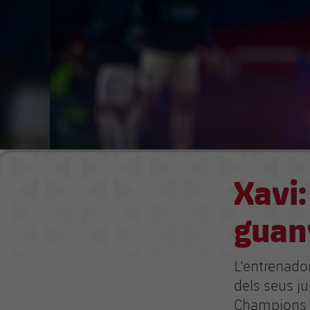
Xavi:
guan
L'entrenado
dels seus j
Champions 