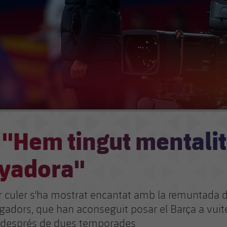
 "Hem tingut mentalit
yadora"
r culer s'ha mostrat encantat amb la remuntada d
ugadors, que han aconseguit posar el Barça a vuit
després de dues temporades