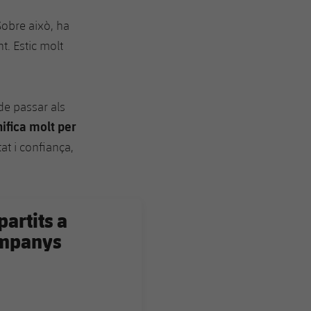
Sobre això, ha
. Estic molt
de passar als
nifica molt per
at i confiança,
partits a
Companys