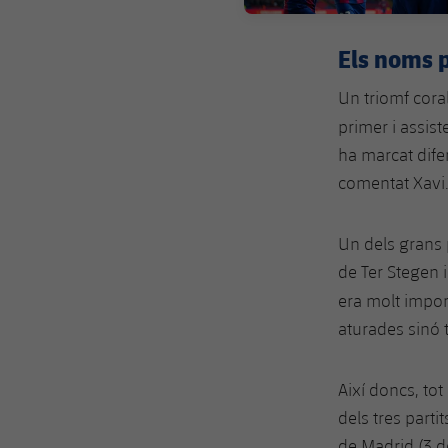
Els noms 
Un triomf cora
primer i assist
ha marcat difer
comentat Xavi
Un dels grans 
de Ter Stegen 
era molt impor
aturades sinó t
Així doncs, to
dels tres parti
de Madrid (3 de