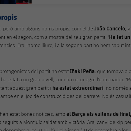
propis
João Cancelo
l, però amb alguns noms propis, com el de
, 
Ha fet un
ent en el segon, com a mostra del seu gran partit. "
ències. Era l'home lliure, i a la segona part ho hem sabut int
.
Iñaki Peña
protagonistes del partit ha estat
, que tornava a o
i ha estat a un gran nivell, com ha reconegut l'entrenador. "P
ha estat extraordinari
tant aquest gran partit i
, no només 
ambé en el joc de construcció des del darrere. No és casualit
el Barça als vuitens de final
t han estat bones notícies, amb
ts seguits a Montjuïc saldat amb victòria. Ara, canvi de xip per 
 desembre a les 21.00 h), i el Girona (10 de desembre a les 2