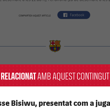
label.aria.facebook
Facebook
COMPARTEIX AQUEST ARTICLE
a
RELACIONAT
AMB AQUEST CONTINGUT
sse Bisiwu, presentat com a jug