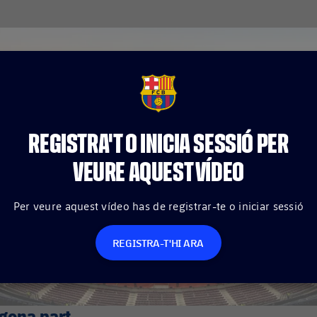
FCB Barcelona badge
REGISTRA'T O INICIA SESSIÓ PER
VEURE AQUEST VÍDEO
Per veure aquest vídeo has de registrar-te o iniciar sessió
REGISTRA-T'HI ARA
egona part