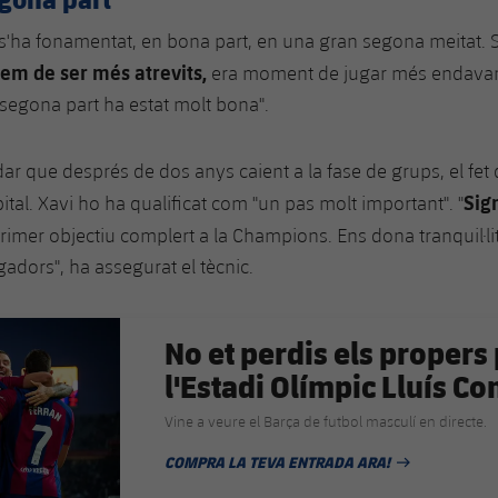
s'ha fonamentat, en bona part, en una gran segona meitat. 
em de ser més atrevits,
era moment de jugar més endavant
 segona part ha estat molt bona".
ar que després de dos anys caient a la fase de grups, el fet 
Sig
ital. Xavi ho ha qualificat com "un pas molt important". "
 primer objectiu complert a la Champions. Ens dona tranquil·lit
gadors", ha assegurat el tècnic.
No et perdis els propers 
l'Estadi Olímpic Lluís 
Vine a veure el Barça de futbol masculí en directe.
COMPRA LA TEVA ENTRADA ARA!
DATA DE PUBLICACIÓ