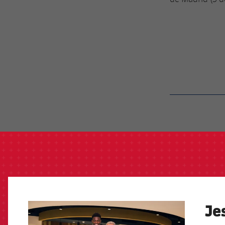
label.aria.barcelon
Je
FCB Barcelona badge