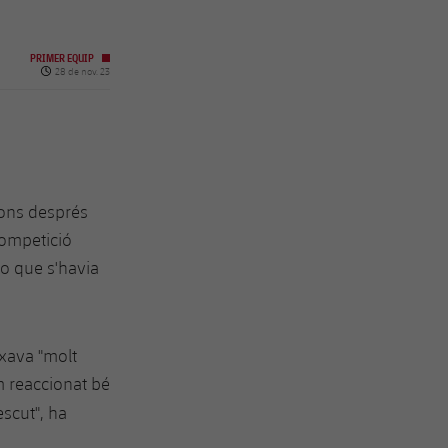
PRIMER EQUIP
Data de publicació
28 de nov. 23
ions després
competició
to que s'havia
ixava "molt
m reaccionat bé
scut", ha