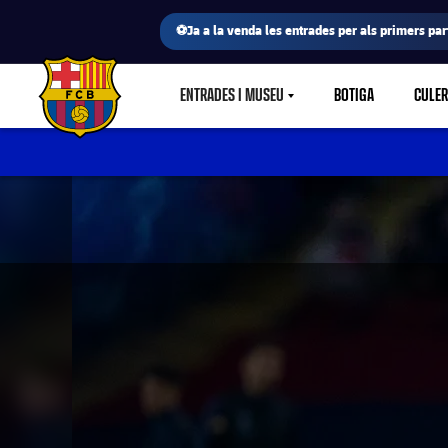
⚽Ja a la venda les entrades per als primers part
ENTRADES I MUSEU
BOTIGA
CULE
LABEL.SHARE.CARETDOWN
FC Barcelona club badge