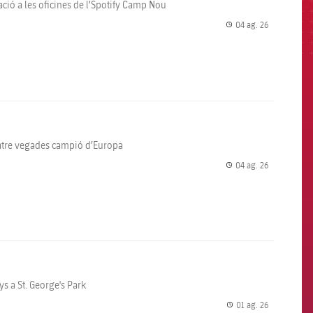
tació a les oficines de l’Spotify Camp Nou
04 ag. 26
label.share.
uatre vegades campió d’Europa
04 ag. 26
label.share.
s a St. George's Park
01 ag. 26
label.share.