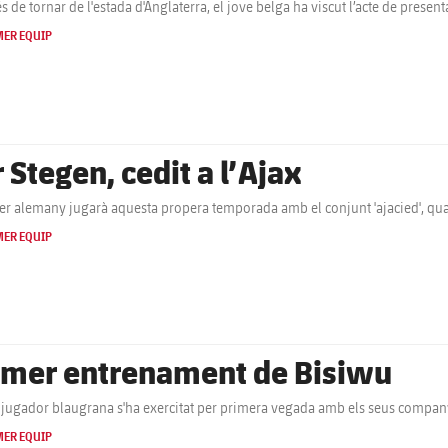
s de tornar de l'estada d'Anglaterra, el jove belga ha viscut l’acte de presen
MER EQUIP
 Stegen, cedit a l’Ajax
ter alemany jugarà aquesta propera temporada amb el conjunt 'ajacied', q
MER EQUIP
imer entrenament de Bisiwu
 jugador blaugrana s'ha exercitat per primera vegada amb els seus company
MER EQUIP