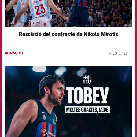
Rescissió del contracte de Nikola Mirotic
20 jul. 23
BÀSQUET
label.
FCB Barcelona badge