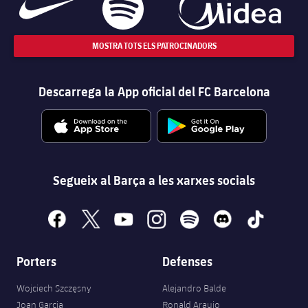
MOSTRA TOTS ELS PATROCINADORS
Descarrega la App oficial del FC Barcelona
Segueix al Barça a les xarxes socials
facebook
x
youtube
instagram
spotify
discord
tiktok
Porters
Defenses
Wojciech Szczęsny
Alejandro Balde
Joan Garcia
Ronald Araujo