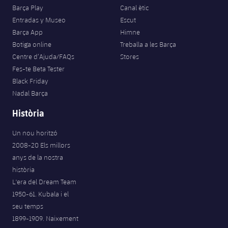
Barça Play
Canal ètic
Entradas y Museo
Escut
Barça App
Himne
Botiga online
Treballa a les Barça
Centre d’Ajuda/FAQs
Stores
Fes-te Beta Tester
Black Friday
Nadal Barça
Història
Un nou horitzó
2008-20 Els millors
anys de la nostra
història
L'era del Dream Team
1950-61. Kubala i el
seu temps
1899-1909. Naixement