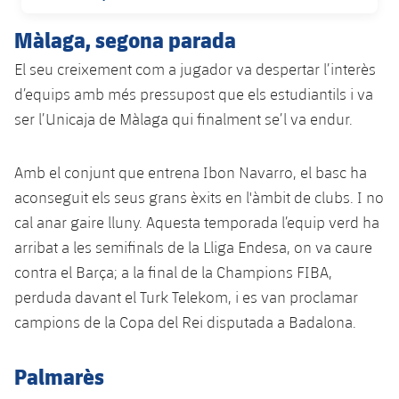
DATA DE PUBLICACIÓ
Jugadors
Notícies
Apunta't a les amateurs
plusicon
més
Màlaga, segona parada
Calendari
Voleibol masculí
El seu creixement com a jugador va despertar l’interès
Apunta't a les amateurs
PLUSICON
MÉS
d’equips amb més pressupost que els estudiantils i va
Resultats
Voleibol femení
Carnet de l'Esportista Amateur
ser l’Unicaja de Màlaga qui finalment se’l va endur.
League of Legends
Classificació
VALORANT Rising
Amb el conjunt que entrena Ibon Navarro, el basc ha
Fotos
aconseguit els seus grans èxits en l'àmbit de clubs. I no
VALORANT Game Changers
cal anar gaire lluny. Aquesta temporada l’equip verd ha
arribat a les semifinals de la Lliga Endesa, on va caure
eFootball
contra el Barça; a la final de la Champions FIBA,
perduda davant el Turk Telekom, i es van proclamar
campions de la Copa del Rei disputada a Badalona.
Palmarès