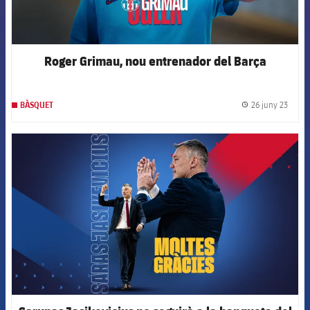
Roger Grimau, nou entrenador del Barça
26 juny 23
BÀSQUET
label.
FCB Barcelona badge