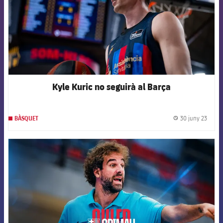
Kyle Kuric no seguirà al Barça
30 juny 23
BÀSQUET
label.
FCB Barcelona badge