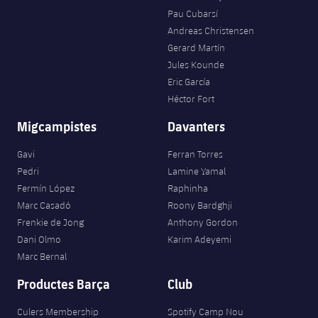
Pau Cubarsí
Andreas Christensen
Gerard Martín
Jules Kounde
Eric García
Héctor Fort
Migcampistes
Davanters
Gavi
Ferran Torres
Pedri
Lamine Yamal
Fermín López
Raphinha
Marc Casadó
Roony Bardghji
Frenkie de Jong
Anthony Gordon
Dani Olmo
Karim Adeyemi
Marc Bernal
Productes Barça
Club
Culers Membership
Spotify Camp Nou