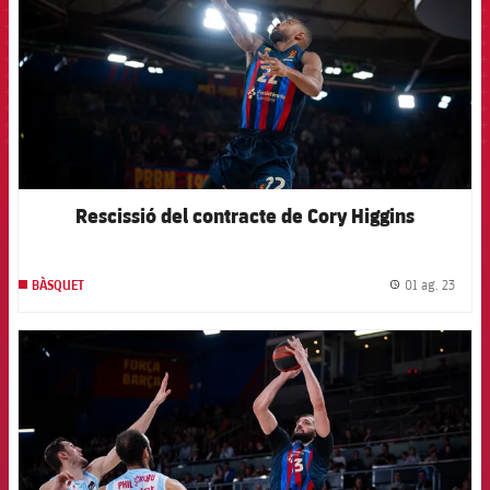
Rescissió del contracte de Cory Higgins
01 ag. 23
BÀSQUET
label.
FCB Barcelona badge