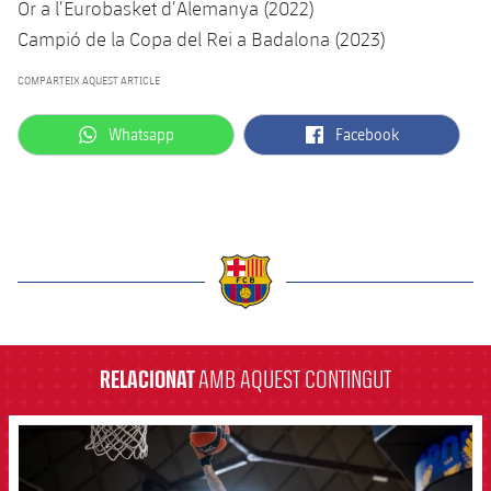
Or a l’Eurobasket d’Alemanya (2022)
Campió de la Copa del Rei a Badalona (2023)
COMPARTEIX AQUEST ARTICLE
label.aria.whatsapp
label.aria.facebook
Whatsapp
Facebook
label.aria.barcelona
RELACIONAT
AMB AQUEST CONTINGUT
FCB Barcelona badge