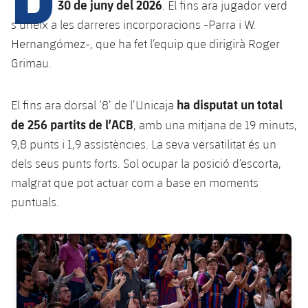
Calendari
30 de juny del 2026
. El fins ara jugador verd
Campus Estiu
Base
s’uneix a les darreres incorporacions -Parra i W.
SUB13
SUB13 B
Entrades
Barça Atlètic
Hernangómez-, que ha fet l’equip que dirigirà Roger
plusicon
més
PLUSICON
MÉS
SUB12
Grimau.
SUB12 C
Gameday Shows
Junior
Primer Equip
Instal·lacions
plusicon
més
SUB11 A
SUB11 C
ha disputat un total
El fins ara dorsal ‘8’ de l’Unicaja
Resultats
Cadet A
Actualitat
Barça Atlètic
Spotify Camp Nou
plusicon
més
de 256 partits de l’ACB
, amb una mitjana de 19 minuts,
SUB11 B
Classificacions
9,8 punts i 1,9 assistències. La seva versatilitat és un
Cadet B
Calendari
Actualitat
Palau Blaugrana
Base
plusicon
més
dels seus punts forts. Sol ocupar la posició d’escorta,
SUB10 A
Jugadors
Infantil A
malgrat que pot actuar com a base en moments
Entrades
Calendari
Estadi Johan Cruyff
Actualitat
SUB10 B
puntuals.
PLUSICON
MÉS
Fotos
Infantil B
Resultats
Resultats
Juvenil
Barça Cafe
Primer equip
SUB9 A
plusicon
més
FC Barcelona club badge
plusicon
més
Història
Mini
Classificació
Classificació
Cadet A
Ciutat Esportiva
Actualitat
SUB9 B
Barça Atlètic
plusicon
més
Serveis
Palmarès
plusicon
més
Jugadors
Jugadors
Cadet B
Calendari
SUB8 A
La Masia
Actualitat
Base