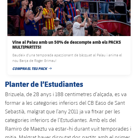
plusicon
més
Serveis Mèdics
Acreditacions
Fotos
Fotos
Infantil A
Entrades
SUB8 B
Calendari
Campus Verano
Actualitat
Accessibilitat
Història
Instal·lacions
Infantil B
Resultats
Resultats
Juvenil
PLUSICON
MÉS
Palmarès
Vine al Palau amb un 50% de descompte amb els PACKS
Classificació
Jugadors
Cadet
MULTIPARTITS!
Primer equip
plusicon
més
Gaudeix d'una temporada apassionant de bàsquet al Palau i anima el
Jugadors
Classificació
nou Barça de Roger Grimau!
Infantil
Actualitat
Barça Atlètic
plusicon
més
COMPRA EL TEU PACK
DATA DE PUBLICACIÓ
Fotos
Aleví
Calendari
Actualitat
Planter de l’Estudiantes
Base
plusicon
més
Palmarès
Brizuela, de 28 anys i 188 centimetres d’alçada, es va
Entrades
Calendari
Campus Estiu
Actualitat
formar a les categories inferiors del CB Easo de Sant
Història
Resultats
Sebastià, malgrat que l’any 2011 ja va fitxar per les
Resultats
Barça C
PLUSICON
MÉS
categories inferiors de l’Estudiantes. Amb els del
Classificació
Jugadors
Ramiro de Maeztu va estar-hi durant vuit temporades i
Junior
Informació general
plusicon
més
mitja. Malgrat haver disputat dos partits amb el primer