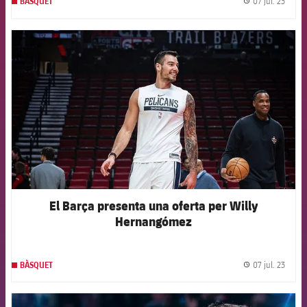
07 jul. 23
BÀSQUET
label.
FCB Barcelona badge
El Barça presenta una oferta per Willy
Hernangómez
07 jul. 23
BÀSQUET
label.
FCB Barcelona badge