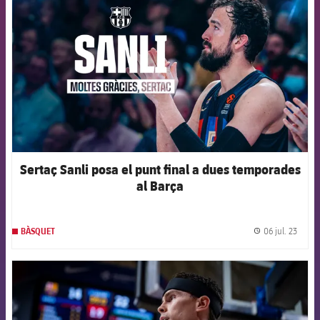
Sertaç Sanli posa el punt final a dues temporades
al Barça
06 jul. 23
BÀSQUET
label.
FCB Barcelona badge