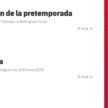
en de la pretemporada
a l’Udinese i el Nottingham Forest
08 ag. 26
label.share.
a
d'agost a les 16.30 hores (CEST)
08 ag. 26
label.share.