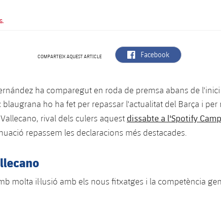
G.
label.aria.facebook
Facebook
COMPARTEIX AQUEST ARTICLE
ernández ha comparegut en roda de premsa abans de l'inici d
 blaugrana ho ha fet per repassar l'actualitat del Barça i per r
dissabte a l'Spotify Cam
Vallecano, rival dels culers aquest
tinuació repassem les declaracions més destacades.
allecano
molta il·lusió amb els nous fitxatges i la competència gen