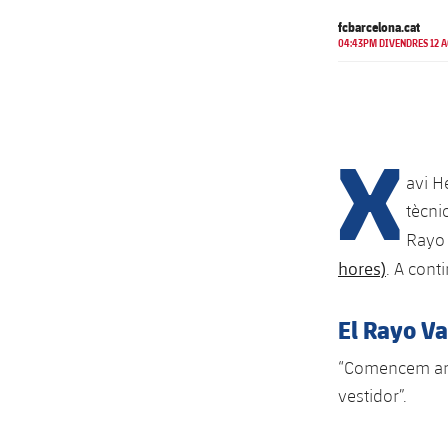
fcbarcelona.cat
04:43PM DIVENDRES 12 A
X
avi H
tècnic
Rayo 
hores)
. A con
El Rayo V
“Comencem amb 
vestidor”.