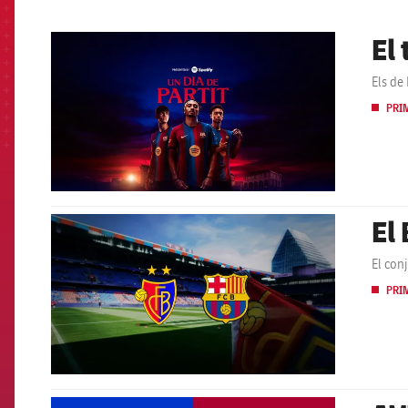
El
FCB Barcelona badge
Els de
PRI
El
FCB Barcelona badge
El con
PRI
FCB Barcelona badge