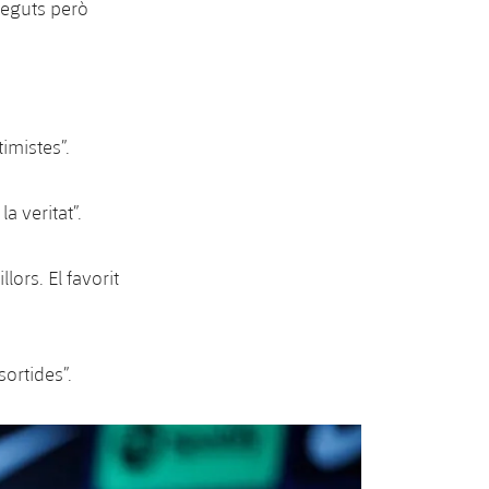
neguts però
imistes”.
 veritat”.
ors. El favorit
sortides”.