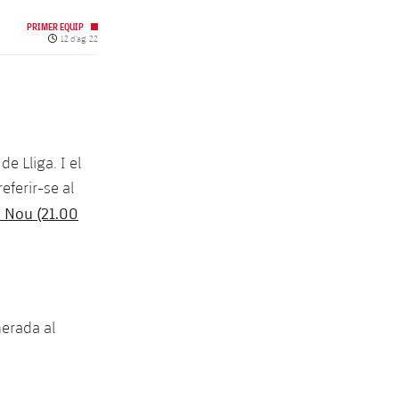
PRIMER EQUIP
Data de publicació
12 d’ag. 22
e Lliga. I el
eferir-se al
p Nou (21.00
erada al