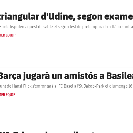
 triangular d'Udine, segon exam
 Flick disputen aquest dissabte el segon test de pretemporada a Itàlia contr
MER EQUIP
 Barça jugarà un amistós a Basile
junt de Hansi Flick s'enfrontarà al FC Basel a l'St. Jakob-Park el diumenge 16 
MER EQUIP