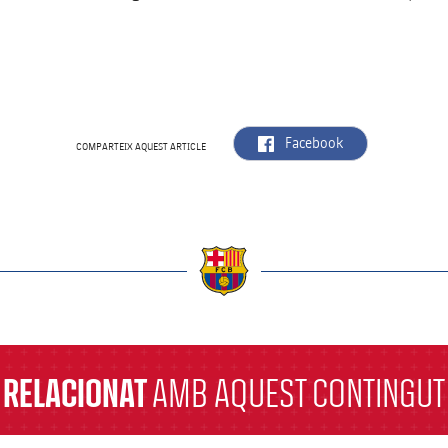
label.aria.facebook
Facebook
COMPARTEIX AQUEST ARTICLE
a
RELACIONAT
AMB AQUEST CONTINGUT