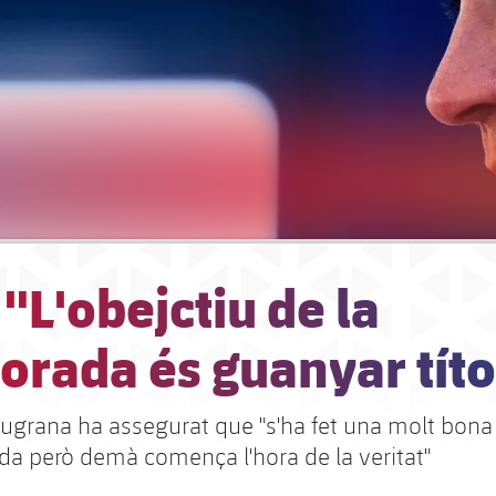
 "L'obejctiu de la
rada és guanyar títo
laugrana ha assegurat que "s'ha fet una molt bona
a però demà comença l'hora de la veritat"