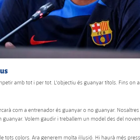
ius
petir amb tot i per tot. L'objectiu és guanyar títols. Fins on
rcarà com a entrenador és guanyar o no guanyar. Nosaltre
m guanyar. Volem gaudir i treballem un model des del novem
e tots colors. Ara generem molta il·lusió. Hi haurà més press