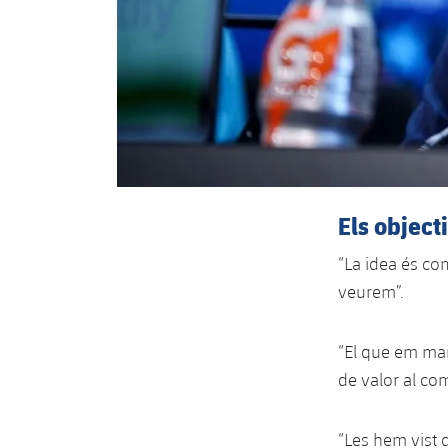
Els object
“La idea és com
veurem”.
“El que em ma
de valor al co
“Les hem vist d