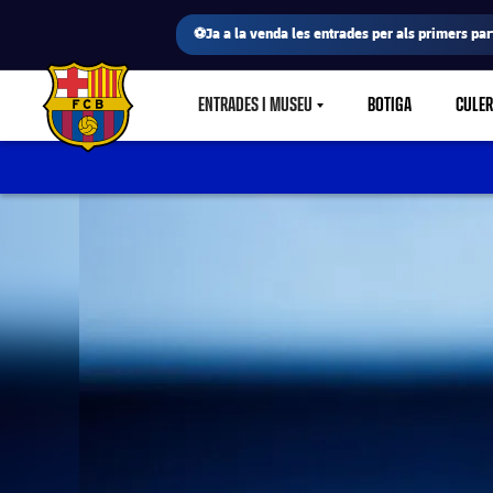
⚽Ja a la venda les entrades per als primers part
ENTRADES I MUSEU
BOTIGA
CULE
LABEL.SHARE.CARETDOWN
FC Barcelona club badge