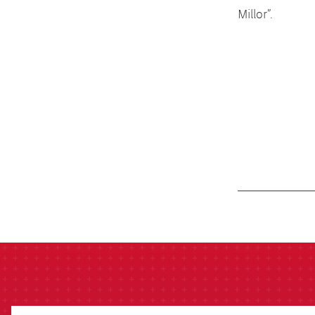
Millor”.
label.aria.barcelon