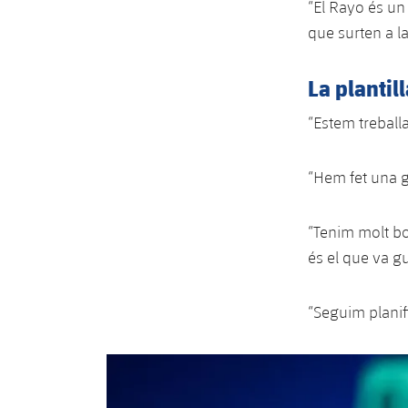
“El Rayo és un
que surten a l
La plantill
“Estem treballa
“Hem fet una g
“Tenim molt bo
és el que va g
“Seguim planifi