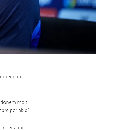
 arribem ho
s donem molt
bre per això”.
ió per a mi.