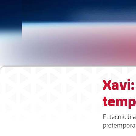
Xavi:
tempo
El tècnic b
pretemporad