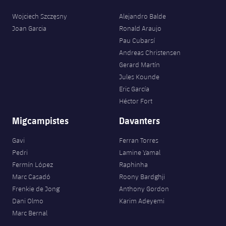
Wojciech Szczęsny
Alejandro Balde
Joan Garcia
Ronald Araujo
Pau Cubarsí
Andreas Christensen
Gerard Martín
Jules Kounde
Eric García
Héctor Fort
Migcampistes
Davanters
Gavi
Ferran Torres
Pedri
Lamine Yamal
Fermín López
Raphinha
Marc Casadó
Roony Bardghji
Frenkie de Jong
Anthony Gordon
Dani Olmo
Karim Adeyemi
Marc Bernal