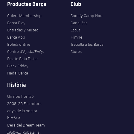
Productes Barça
Club
Culers Membership
Spotify Camp Nou
Barça Play
Canal ètic
Entradas y Museo
Escut
Barça App
Himne
Botiga online
Treballa a les Barça
Centre d’Ajuda/FAQs
Stores
Fes-te Beta Tester
Black Friday
Nadal Barça
Història
Un nou horitzó
2008-20 Els millors
anys de la nostra
història
L'era del Dream Team
1950-61. Kubala i el