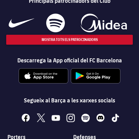
Principals patrocinadors del Club
MOSTRA TOTS ELS PATROCINADORS
Descarrega la App oficial del FC Barcelona
Segueix al Barça a les xarxes socials
facebook
x
youtube
instagram
spotify
discord
tiktok
Porters
Defenses