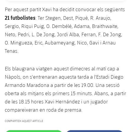
plusicon
més
Serveis Mèdics
Acreditacions
Fotos
Fotos
Per aquest partit Xavi ha decidit convocar els següents
Infantil A
Entrades
SUB8 B
Calendari
Campus Verano
Actualitat
21
futbolistes
: Ter Stegen, Dest, Piqué, R. Araujo,
Accessibilitat
Història
Instal·lacions
Infantil B
Sergio, Riqui Puig, O. Dembélé, Adama, Braithwaite,
Resultats
Resultats
Juvenil
Neto, Pedri, L. De Jong, Jordi Alba, Ferran, F. De Jong,
PLUSICON
MÉS
Palmarès
Classificació
O. Mingueza, Eric, Aubameyang, Nico, Gavi i Arnau
Jugadors
Cadet
Primer equip
plusicon
més
Tenas.
Jugadors
Classificació
Infantil
Actualitat
Barça Atlètic
plusicon
més
Els blaugrana viatgen aquest dimecres al matí cap a
Fotos
Aleví
Calendari
Nàpols, on s'entrenaran aquesta tarda a l'Estadi Diego
Actualitat
Base
plusicon
més
Armando Maradona a partir de les 19.00. Una sessió
Palmarès
Entrades
Calendari
oberta als mitjans els primers 15 minuts. Abans, a partir
Campus Estiu
Actualitat
Història
de les 18.15 hores Xavi Hernández i un jugador
Resultats
Resultats
Barça C
compareixeran en roda de premsa.
PLUSICON
MÉS
Classificació
COMPARTEIX AQUEST ARTICLE
Jugadors
Junior
Informació general
plusicon
més