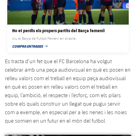
plusicon
més
Serveis Mèdics
Acreditacions
Fotos
Fotos
Infantil A
Entrades
SUB8 B
Calendari
Campus Verano
Actualitat
Accessibilitat
Història
Instal·lacions
Infantil B
Resultats
Resultats
No et perdis els propers partits del Barça femení!
Juvenil
PLUSICON
MÉS
Palmarès
Viu el Barça de Futbol Femení en directe.
Classificació
Jugadors
Cadet
COMPRA ENTRADES
Primer equip
DATA DE PUBLICACIÓ
plusicon
més
Jugadors
Classificació
Es tracta d’un fet que el FC Barcelona ha volgut
Infantil
Actualitat
Barça Atlètic
plusicon
més
celebrar amb una peça audiovisual en què es posen en
Fotos
Aleví
relleu valors com el treball en equip peça audiovisual
Calendari
Actualitat
Base
plusicon
més
en què es posen en relleu valors com el treball en
Palmarès
Entrades
equip, l’ambició, el respecte i l’esforç, com els pilars
Calendari
Campus Estiu
Actualitat
Història
sobre els quals construir un llegat que pugui servir
Resultats
Resultats
com a exemple, en especial per a les nenes i les noies
Barça C
PLUSICON
MÉS
que somien en un futur en el món del futbol.
Classificació
Jugadors
Junior
Informació general
plusicon
més