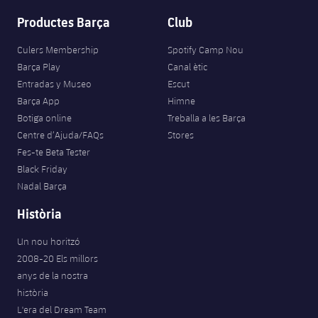
Productes Barça
Club
Culers Membership
Spotify Camp Nou
Barça Play
Canal ètic
Entradas y Museo
Escut
Barça App
Himne
Botiga online
Treballa a les Barça
Centre d’Ajuda/FAQs
Stores
Fes-te Beta Tester
Black Friday
Nadal Barça
Història
Un nou horitzó
2008-20 Els millors
anys de la nostra
història
L'era del Dream Team