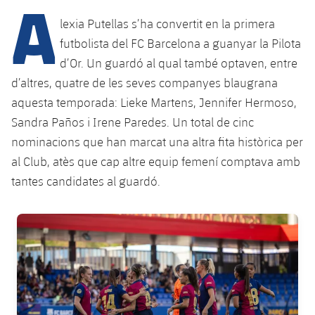
A
Calendari
Campus Estiu
Base
lexia Putellas s’ha convertit en la primera
SUB13
SUB13 B
Entrades
Barça Atlètic
futbolista del FC Barcelona a guanyar la Pilota
plusicon
més
PLUSICON
MÉS
d’Or. Un guardó al qual també optaven, entre
SUB12
SUB12 C
Gameday Shows
Junior
Primer Equip
d’altres, quatre de les seves companyes blaugrana
Instal·lacions
plusicon
més
SUB11 A
aquesta temporada: Lieke Martens, Jennifer Hermoso,
SUB11 C
Resultats
Cadet A
Actualitat
Barça Atlètic
Spotify Camp Nou
Sandra Paños i Irene Paredes. Un total de cinc
plusicon
més
SUB11 B
nominacions que han marcat una altra fita històrica per
Classificacions
Cadet B
Calendari
Actualitat
Palau Blaugrana
Base
al Club, atès que cap altre equip femení comptava amb
plusicon
més
SUB10 A
Jugadors
tantes candidates al guardó.
Infantil A
Entrades
Calendari
Estadi Johan Cruyff
Actualitat
SUB10 B
PLUSICON
MÉS
Fotos
Infantil B
FC Barcelona club badge
Resultats
Resultats
Juvenil
Barça Cafe
Primer equip
SUB9 A
plusicon
més
plusicon
més
Història
Mini
Classificació
Classificació
Cadet A
Ciutat Esportiva
Actualitat
SUB9 B
Barça Atlètic
plusicon
més
Serveis
Palmarès
plusicon
més
Jugadors
Jugadors
Cadet B
Calendari
SUB8 A
La Masia
Actualitat
Base