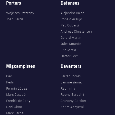
Porters
Defenses
Wojciech Szczęsny
Alejandro Balde
Joan Garcia
Ronald Araujo
Pau Cubarsí
Andreas Christensen
Gerard Martín
Jules Kounde
Eric García
Héctor Fort
Migcampistes
Davanters
Gavi
Ferran Torres
Pedri
Lamine Yamal
Fermín López
Raphinha
Marc Casadó
Roony Bardghji
Frenkie de Jong
Anthony Gordon
Dani Olmo
Karim Adeyemi
Marc Bernal