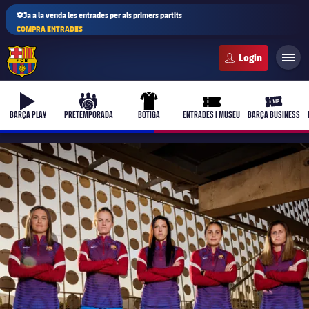
⚽Ja a la venda les entrades per als primers partits
COMPRA ENTRADES
FC Barcelona club badge
b-play
culers-ball
uniform
ticket-full
ticket-vi
BARÇA PLAY
PRETEMPORADA
BOTIGA
ENTRADES I MUSEU
BARÇA BUSINESS
PLUSICON
MÉS
Primer equip
Femení
plusicon
més
Actualitat
Barça Atlètic
plusicon
més