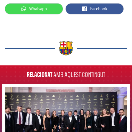
label.aria.whatsapp
label.aria.facebook
Whatsapp
Facebook
label.aria.barcelona
RELACIONAT
AMB AQUEST CONTINGUT
FCB Barcelona badge