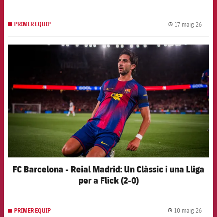
17 maig 26
PRIMER EQUIP
label.
FCB Barcelona badge
FC Barcelona - Reial Madrid: Un Clàssic i una Lliga
per a Flick (2-0)
10 maig 26
PRIMER EQUIP
label.