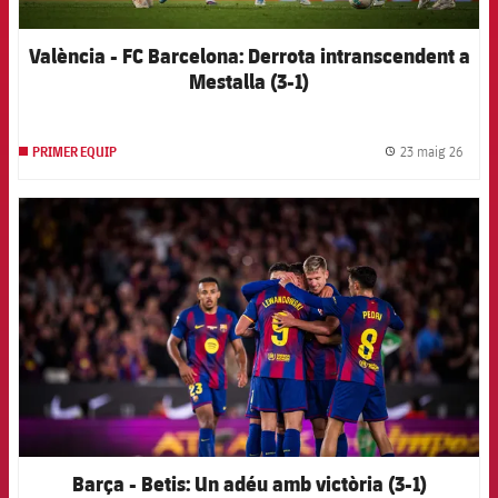
València - FC Barcelona: Derrota intranscendent a
Mestalla (3-1)
23 maig 26
PRIMER EQUIP
label.
FCB Barcelona badge
Barça - Betis: Un adéu amb victòria (3-1)