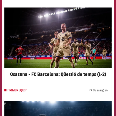
FCB Barcelona badge
Osasuna - FC Barcelona: Qüestió de temps (1-2)
02 maig 26
PRIMER EQUIP
label.
FCB Barcelona badge