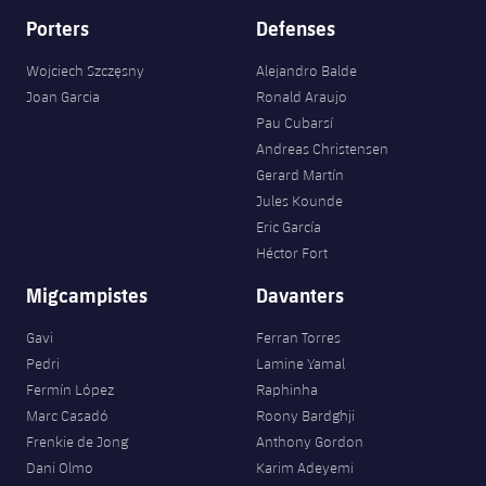
Porters
Defenses
Wojciech Szczęsny
Alejandro Balde
Joan Garcia
Ronald Araujo
Pau Cubarsí
Andreas Christensen
Gerard Martín
Jules Kounde
Eric García
Héctor Fort
Migcampistes
Davanters
Gavi
Ferran Torres
Pedri
Lamine Yamal
Fermín López
Raphinha
Marc Casadó
Roony Bardghji
Frenkie de Jong
Anthony Gordon
Dani Olmo
Karim Adeyemi