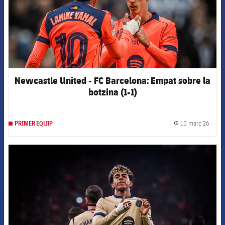
Newcastle United - FC Barcelona: Empat sobre la
botzina (1-1)
10 març 26
PRIMER EQUIP
label.
FCB Barcelona badge