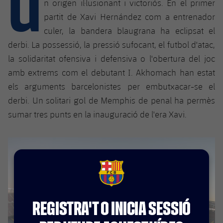
U
Calendari
n origen il·lusionant i victoriós. En el primer
Campus Estiu
Base
partit de Xavi Hernández com a entrenador
SUB13
SUB13 B
Entrades
Barça Atlètic
culer, la bandera blaugrana ha eclipsat el
plusicon
més
PLUSICON
MÉS
derbi. La possessió, la pressió sufocant, el futbol d'atac,
SUB12
SUB12 C
Gameday Shows
Junior
Primer Equip
la solidaritat ofensiva i defensiva o l'obertura del joc
Instal·lacions
plusicon
més
SUB11 A
amb extrems com el debutant I. Akhomach han estat
SUB11 C
Resultats
Cadet A
Actualitat
Barça Atlètic
Spotify Camp Nou
els arguments barcelonistes per embutxacar-se el
plusicon
més
SUB11 B
derbi. Un solitari gol de Memphis de penal ha permès
Classificacions
Cadet B
Calendari
Actualitat
Palau Blaugrana
Base
sumar tres punts en la inauguració de l'era Xavi.
plusicon
més
SUB10 A
Jugadors
Infantil A
Entrades
Calendari
Estadi Johan Cruyff
Actualitat
SUB10 B
PLUSICON
MÉS
Fotos
Infantil B
Resultats
Resultats
Juvenil
Barça Cafe
Primer equip
SUB9 A
plusicon
més
plusicon
més
Història
FCB Barcelona badge
Mini
Classificació
Classificació
Cadet A
Ciutat Esportiva
Actualitat
SUB9 B
Barça Atlètic
plusicon
més
Serveis
Palmarès
REGISTRA'T O INICIA SESSIÓ
plusicon
més
Jugadors
Jugadors
Cadet B
Calendari
SUB8 A
La Masia
Actualitat
Base