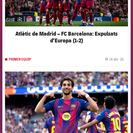
Atlètic de Madrid – FC Barcelona: Expulsats
d’Europa (1-2)
14 abr. 26
PRIMER EQUIP
label.
FCB Barcelona badge