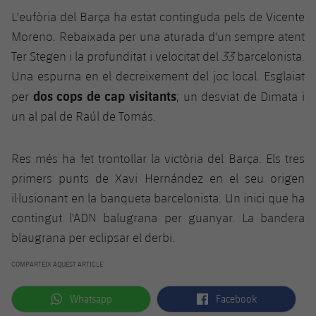
L'eufòria del Barça ha estat continguda pels de Vicente
Moreno. Rebaixada per una aturada d'un sempre atent
Ter Stegen i la profunditat i velocitat del
33
barcelonista.
Una espurna en el decreixement del joc local. Esglaiat
dos cops de cap visitants
per
; un desviat de Dimata i
un al pal de Raúl de Tomás.
Res més ha fet trontollar la victòria del Barça. Els tres
primers punts de Xavi Hernández en el seu origen
il·lusionant en la banqueta barcelonista. Un inici que ha
contingut l'ADN balugrana per guanyar. La bandera
blaugrana per eclipsar el derbi.
COMPARTEIX AQUEST ARTICLE
label.aria.whatsapp
label.aria.facebook
Whatsapp
Facebook