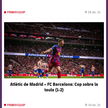
08 abr. 26
PRIMER EQUIP
label.
FCB Barcelona badge
Atlètic de Madrid – FC Barcelona: Cop sobre la
taula (1-2)
04 abr. 26
PRIMER EQUIP
label.