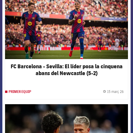
FC Barcelona - Sevilla: El líder posa la cinquena
abans del Newcastle (5-2)
15 març 26
PRIMER EQUIP
label.
FCB Barcelona badge