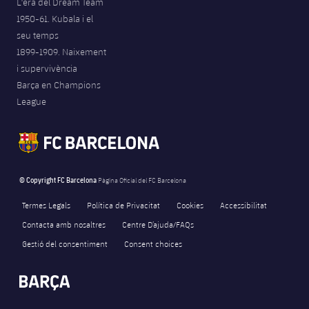
L'era del Dream Team
1950-61. Kubala i el
seu temps
1899-1909. Naixement
i supervivència
Barça en Champions
League
© Copyright FC Barcelona
Pàgina Oficial del FC Barcelona
Termes Legals
Política de Privacitat
Cookies
Accessibilitat
Contacta amb nosaltres
Centre D’ajuda/FAQs
Gestió del consentiment
Consent choices
FORÇA BARÇA
3,860
label.aria.fire
Força Barça
label.aria.forcabarca