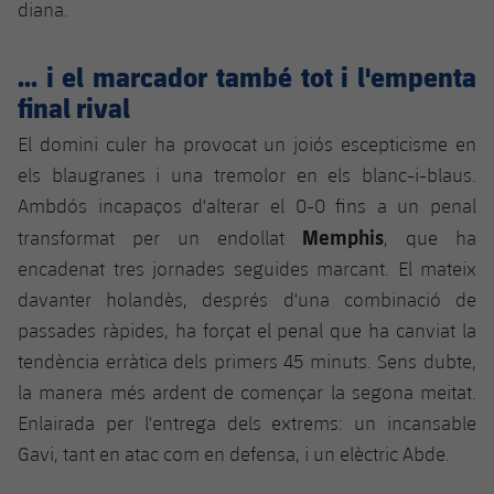
diana.
Jugadors
Notícies
Apunta't a les amateurs
plusicon
més
... i el marcador també tot i l'empenta
Calendari
Voleibol masculí
Apunta't a les amateurs
final rival
PLUSICON
MÉS
Resultats
Voleibol femení
El domini culer ha provocat un joiós escepticisme en
Carnet de l'Esportista Amateur
League of Legends
els blaugranes i una tremolor en els blanc-i-blaus.
Classificació
VALORANT Rising
Ambdós incapaços d'alterar el 0-0 fins a un penal
Memphis
transformat per un endollat
, que ha
Fotos
VALORANT Game Changers
encadenat tres jornades seguides marcant. El mateix
davanter holandès, després d'una combinació de
eFootball
passades ràpides, ha forçat el penal que ha canviat la
tendència erràtica dels primers 45 minuts. Sens dubte,
la manera més ardent de començar la segona meitat.
Enlairada per l'entrega dels extrems: un incansable
Gavi, tant en atac com en defensa, i un elèctric Abde.