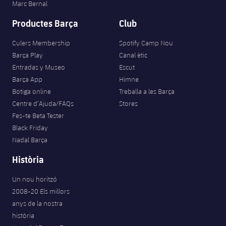
Marc Bernal
Productes Barça
Club
Culers Membership
Spotify Camp Nou
Barça Play
Canal ètic
Entradas y Museo
Escut
Barça App
Himne
Botiga online
Treballa a les Barça
Centre d’Ajuda/FAQs
Stores
Fes-te Beta Tester
Black Friday
Nadal Barça
Història
Un nou horitzó
2008-20 Els millors
anys de la nostra
història