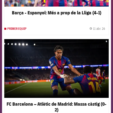
Barça - Espanyol: Més a prop de la Lliga (4-1)
11 abr. 26
PRIMER EQUIP
label.
FCB Barcelona badge
FC Barcelona – Atlètic de Madrid: Massa càstig (0-
2)