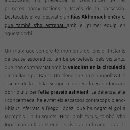
indicacions, ha presenciat la construcció de les
Jugadors
Classificació
Juvenil
primeres aproximacions a través de la possessió.
Notícies
Atletisme
plusicon
més
Ilias Akhomach
enèrgic,
Destacable el xut desviat d'un
Fotos
Infantil
que també s'ha estrenat
amb el primer equip en
Actualitat
Bàsquet en cadira de rodes
plusicon
més
Història
aquest derbi.
Aleví
Masculí
Actualitat
Hockey gel
plusicon
més
Palmarès
Un matx que sempre té moments de tensió. Instants
Femení
Jugadors
Actualitat
de pausa esporàdics, també perpetuats pels visitants,
Hoquei herba
plusicon
més
velocitat en la circulació
que han contrarestat amb la
Agenda
Calendari
Jugadors
Notícies
Patinatge artístic
dinamitada pel Barça. Un elenc que ha monopolitzat el
plusicon
més
discurs de la pilota. Sempre recuperada en un tancar i
Resultats
Calendari
Hockey Herba Masculí
Escola de Patinatge
Actualitat
alta pressió asfixiant
obrir d'ulls per l'
. La defensa, alta
Classificació
i concentrada, ha evitat els escassos contracops blanc-
Resultats
Hockey Herba Femení
Plantilla
Rugby
i-blaus. Aferrats a Diego López, que ha negat el gol a
plusicon
més
Classificació
Memphis i a Busquets. Nico, amb focus, també s'ha
Agenda
Actualitat
Voleibol
topat contra les extremitats rivals en el camí cap a la
plusicon
més