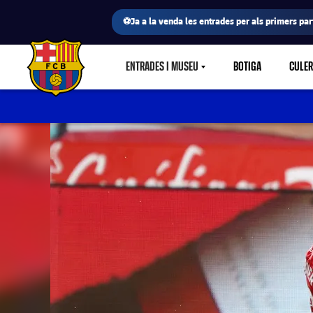
⚽Ja a la venda les entrades per als primers part
ENTRADES I MUSEU
BOTIGA
CULE
LABEL.SHARE.CARETDOWN
FC Barcelona club badge