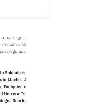
Europa League i
són vuitens amb
 ja assegurada,
to Soldado
en
win Machís
. A
, Foulquier o
el Herrera
. Tot
ingos Duarte,