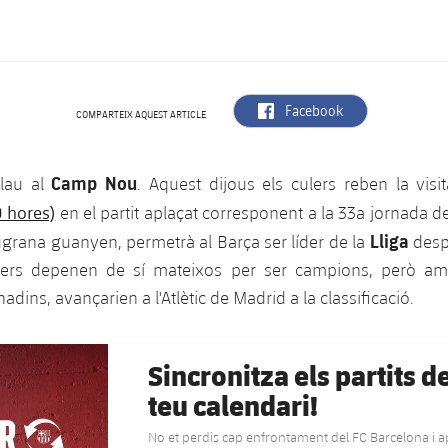
label.aria.facebook
Facebook
COMPARTEIX AQUEST ARTICLE
Camp Nou
clau al
. Aquest dijous els culers reben la visi
0 hores)
en el partit aplaçat corresponent a la 33a jornada de
Lliga
augrana guanyen, permetrà al Barça ser líder de la
desp
lers depenen de sí mateixos per ser campions, però am
adins, avançarien a l'Atlètic de Madrid a la classificació.
Sincronitza els partits d
teu calendari!
No et perdis cap enfrontament del FC Barcelona i 