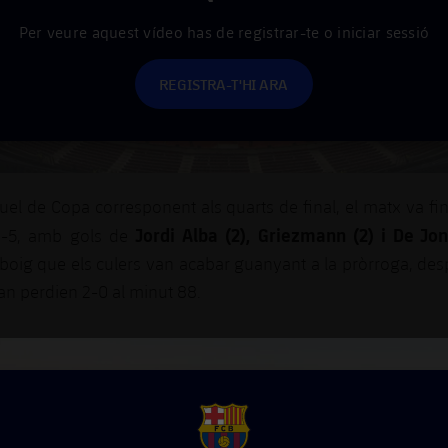
Per veure aquest vídeo has de registrar-te o iniciar sessió
REGISTRA-T'HI ARA
duel de Copa corresponent als quarts de final, el matx va fi
Jordi Alba (2), Griezmann (2) i De J
3-5, amb gols de
boig que els culers van acabar guanyant a la pròrroga, des
an perdien 2-0 al minut 88.
FCB Barcelona badge