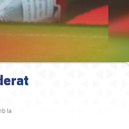
derat
mb la