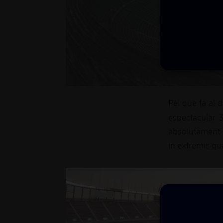
Pel que fa al 
espectacular 
absolutament 
in extremis qu