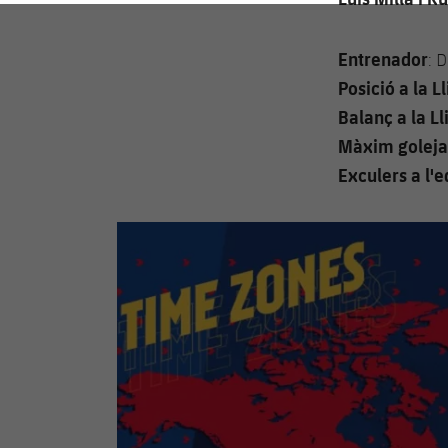
Entrenador
: 
Posició a la Ll
Balanç a la Ll
Màxim golejad
Exculers a l'e