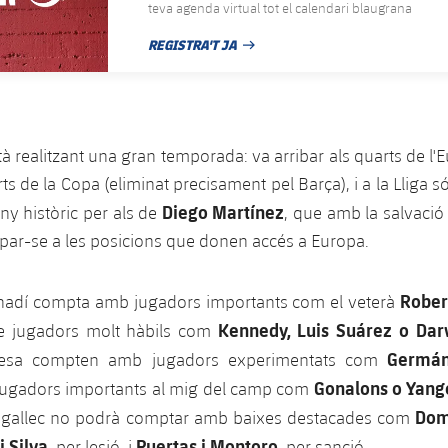
teva agenda virtual tot el calendari blaugrana
REGISTRA'T JA
DATA DE PUBLICACIÓ
tà realitzant una gran temporada: va arribar als quarts de l'
ts de la Copa (eliminat precisament pel Barça), i a la Lliga 
Diego Martínez
ny històric per als de
, que amb la salvació
ar-se a les posicions que donen accés a Europa.
Rober
anadí compta amb jugadors importants com el veterà
Kennedy, Luis Suárez o Dar
e jugadors molt hàbils com
Germán
fesa compten amb jugadors experimentats com
Gonalons o Yang
i jugadors importants al mig del camp com
Dom
nic gallec no podrà comptar amb baixes destacades com
i Silva,
Puertas i Montoro
per lesió, i
, per sanció.