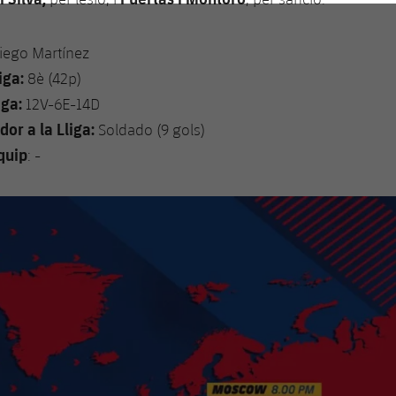
Diego Martínez
iga:
8è (42p)
iga:
12V-6E-14D
or a la Lliga:
Soldado (9 gols)
quip
: -