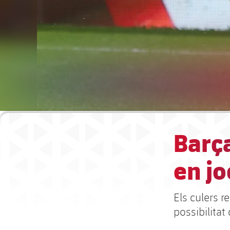
Barça
en jo
Els culers 
possibilitat 