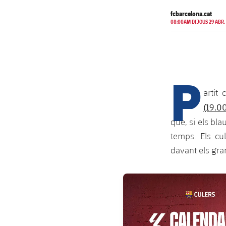
fcbarcelona.cat
08:00AM DIJOUS 29 ABR.
P
artit 
(19.0
que, si els bl
temps. Els cu
davant els gran
FC Barcelona club badge