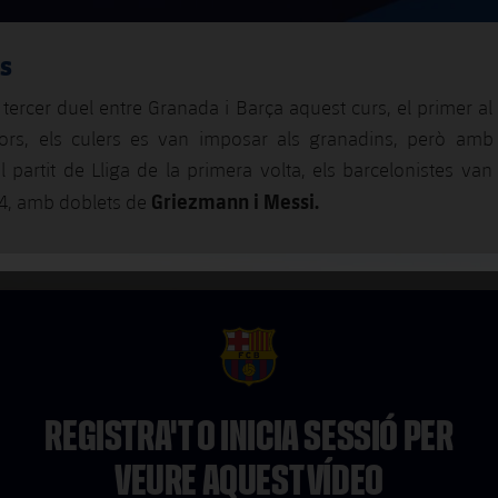
s
 tercer duel entre Granada i Barça aquest curs, el primer 
iors, els culers es van imposar als granadins, però amb 
el partit de Lliga de la primera volta, els barcelonistes va
Griezmann i Messi.
4, amb doblets de
FCB Barcelona badge
REGISTRA'T O INICIA SESSIÓ PER
VEURE AQUEST VÍDEO