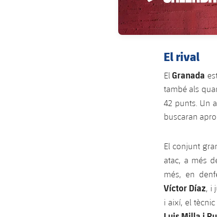
El rival
Granada
El
es
també als quar
42 punts. Un a
buscaran aprop
El conjunt gr
atac, a més d
més, en den
Víctor Díaz
, 
i així, el tèc
Luis Milla i Ru