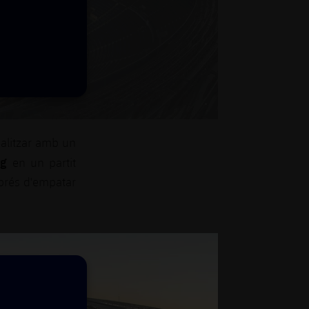
nalitzar amb un
ong
en un partit
prés d'empatar