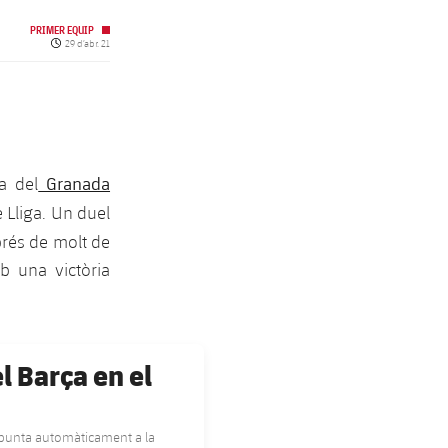
PRIMER EQUIP
Data de publicació
29 d’abr. 21
Granada
ta del
 Lliga. Un duel
rés de molt de
b una victòria
el Barça en el
apunta automàticament a la