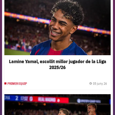
Lamine Yamal, escollit millor jugador de la Lliga
2025/26
05 juny 26
PRIMER EQUIP
label.
FCB Barcelona badge