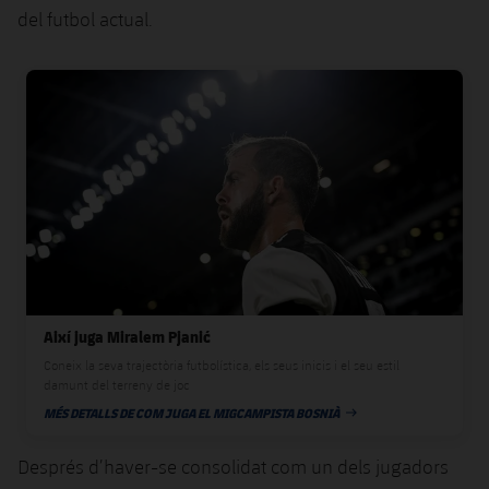
del futbol actual.
FC Barcelona club badge
Així juga Miralem Pjanić
Coneix la seva trajectòria futbolística, els seus inicis i el seu estil
damunt del terreny de joc
MÉS DETALLS DE COM JUGA EL MIGCAMPISTA BOSNIÀ
DATA DE PUBLICACIÓ
Després d’haver-se consolidat com un dels jugadors