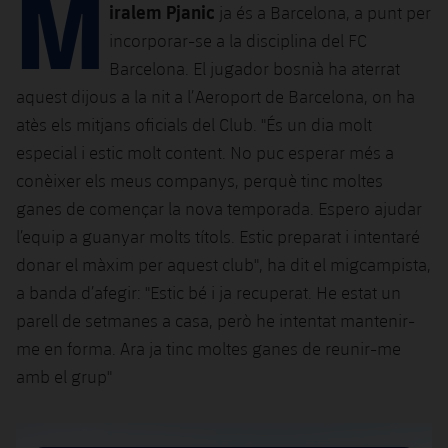
M
Calendari
Campus Estiu
Base
iralem Pjanic
ja és a Barcelona, a punt per
SUB13
incorporar-se a la disciplina del FC
SUB13 B
Entrades
Barça Atlètic
plusicon
més
Barcelona. El jugador bosnià ha aterrat
PLUSICON
MÉS
SUB12
SUB12 C
aquest dijous a la nit a l’Aeroport de Barcelona, on ha
Gameday Shows
Junior
Primer Equip
Instal·lacions
plusicon
més
atès els mitjans oficials del Club. "És un dia molt
SUB11 A
SUB11 C
especial i estic molt content. No puc esperar més a
Resultats
Cadet A
Actualitat
Barça Atlètic
Spotify Camp Nou
plusicon
més
conèixer els meus companys, perquè tinc moltes
SUB11 B
Classificacions
ganes de començar la nova temporada. Espero ajudar
Cadet B
Calendari
Actualitat
Palau Blaugrana
Base
plusicon
més
l’equip a guanyar molts títols. Estic preparat i intentaré
SUB10 A
Jugadors
Infantil A
donar el màxim per aquest club", ha dit el migcampista,
Entrades
Calendari
Estadi Johan Cruyff
Actualitat
SUB10 B
a banda d’afegir: "Estic bé i ja recuperat. He estat un
PLUSICON
MÉS
Fotos
Infantil B
Resultats
parell de setmanes a casa, però he intentat mantenir-
Resultats
Juvenil
Barça Cafe
Primer equip
SUB9 A
plusicon
més
me en forma. Ara ja tinc moltes ganes de reunir-me
plusicon
més
Història
Mini
Classificació
Classificació
amb el grup"
Cadet A
Ciutat Esportiva
Actualitat
SUB9 B
Barça Atlètic
plusicon
més
Serveis
Palmarès
plusicon
més
Jugadors
Jugadors
Cadet B
Calendari
SUB8 A
La Masia
Actualitat
Base