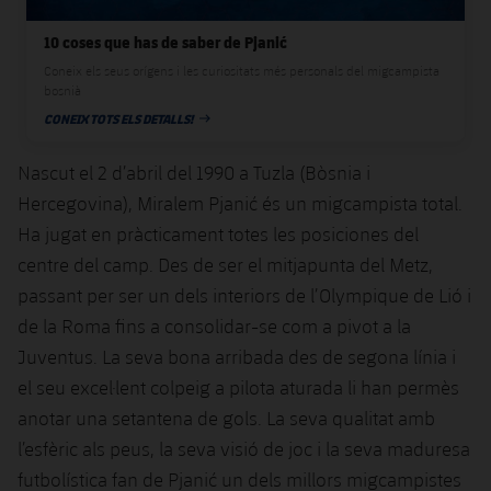
10 coses que has de saber de Pjanić
Coneix els seus orígens i les curiositats més personals del migcampista
bosnià
CONEIX TOTS ELS DETALLS!
DATA DE PUBLICACIÓ
Nascut el 2 d’abril del 1990 a Tuzla (Bòsnia i
Hercegovina), Miralem Pjanić és un migcampista total.
Ha jugat en pràcticament totes les posiciones del
centre del camp. Des de ser el mitjapunta del Metz,
passant per ser un dels interiors de l’Olympique de Lió i
de la Roma fins a consolidar-se com a pivot a la
Juventus. La seva bona arribada des de segona línia i
el seu excel·lent colpeig a pilota aturada li han permès
anotar una setantena de gols. La seva qualitat amb
l’esfèric als peus, la seva visió de joc i la seva maduresa
futbolística fan de Pjanić un dels millors migcampistes