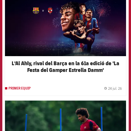
L'Al Ahly, rival del Barça en la 61a edició de 'La
Festa del Gamper Estrella Damm'
24 jul. 26
PRIMER EQUIP
label.
FCB Barcelona badge