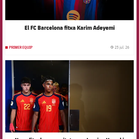
El FC Barcelona fitxa Karim Adeyemi
23 jul. 26
PRIMER EQUIP
label.
FCB Barcelona badge