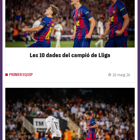
Les 10 dades del campió de Lliga
26 maig 26
PRIMER EQUIP
label.
FCB Barcelona badge