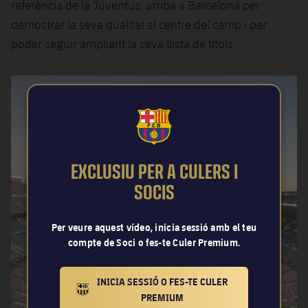
referència de la Juventus, arriba a Barcelona per
demostrar la seva qualitat al centre del camp i per
poder seguir ampliant la seva llista de títols.
FCB Barcelona badge
EXCLUSIU PER A CULERS I
SOCIS
Per veure aquest vídeo, inicia sessió amb el teu
compte de Soci o fes-te Culer Premium.
INICIA SESSIÓ O FES-TE CULER
BARCELONA BADGE GOLD
PREMIUM