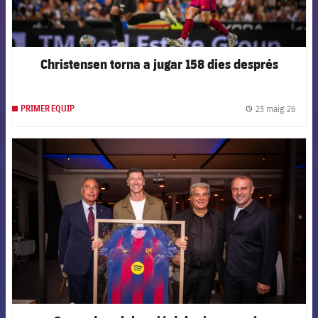
Christensen torna a jugar 158 dies després
23 maig 26
PRIMER EQUIP
label.
FCB Barcelona badge