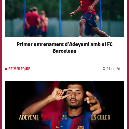
Primer entrenament d’Adeyemi amb el FC
Barcelona
24 jul. 26
PRIMER EQUIP
label.
FCB Barcelona badge