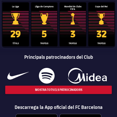
La Liga
Lliga de Campions
Mundial de Clubs
Copa del Rei
FIFA
Trofeu de la Liga
Trofeu de la Lliga de Campions
Trofeu del Mundial de Clubs
Copa del 
29
5
3
32
TÍTOLS
TROFEUS
TROFEUS
TROFEUS
Principals patrocinadors del Club
MOSTRA TOTS ELS PATROCINADORS
Descarrega la App oficial del FC Barcelona