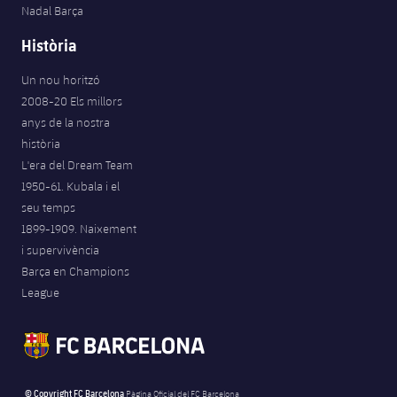
Nadal Barça
Història
Un nou horitzó
2008-20 Els millors
anys de la nostra
història
L'era del Dream Team
1950-61. Kubala i el
seu temps
1899-1909. Naixement
i supervivència
Barça en Champions
League
© Copyright FC Barcelona
Pàgina Oficial del FC Barcelona