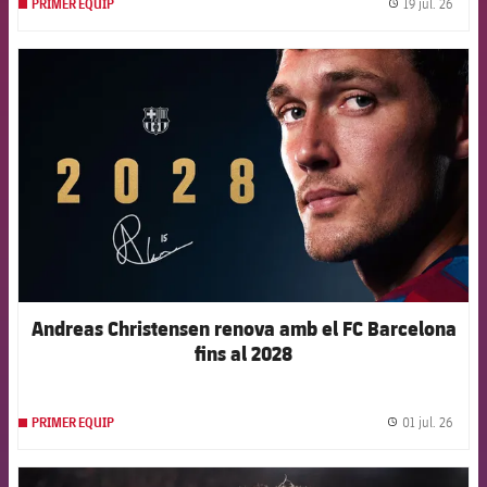
19 jul. 26
PRIMER EQUIP
label.
FCB Barcelona badge
Andreas Christensen renova amb el FC Barcelona
fins al 2028
01 jul. 26
PRIMER EQUIP
label.
FCB Barcelona badge