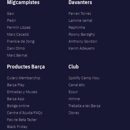
Migcampistes
Davanters
Gavi
Ferran Torres
Pedri
Lamine Yamal
Fermín López
Raphinha
Marc Casadó
Roony Bardghji
Frenkie de Jong
Anthony Gordon
Dani Olmo
Karim Adeyemi
Marc Bernal
Productes Barça
Club
Culers Membership
Spotify Camp Nou
Barça Play
Canal ètic
Entradas y Museo
Escut
Barça App
Himne
Botiga online
Treballa a les Barça
Centre d’Ajuda/FAQs
Stores
Fes-te Beta Tester
Black Friday