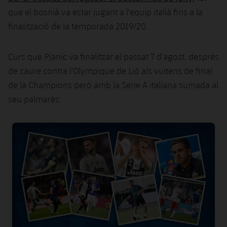
Jugadors
que el bosnià va estar jugant a l'equip italià fins a la
Notícies
Apunta't a les amateurs
plusicon
més
finalització de la temporada 2019/20.
Calendari
Voleibol masculí
Apunta't a les amateurs
PLUSICON
MÉS
Curs que Pjanic va finalitzar el passat 7 d'agost, després
Resultats
Voleibol femení
Carnet de l'Esportista Amateur
League of Legends
de caure contra l'Olympique de Lió als vuitens de final
de la Champions però amb la Serie A italiana sumada al
Classificació
VALORANT Rising
seu palmarès.
Fotos
VALORANT Game Changers
FC Barcelona club badge
eFootball