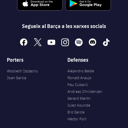
Segueix al Barça a les xarxes socials
facebook
x
youtube
instagram
spotify
discord
tiktok
Porters
Defenses
Wojciech Szczęsny
Alejandro Balde
Joan Garcia
Ronald Araujo
Pau Cubarsí
Andreas Christensen
Gerard Martín
Jules Kounde
Eric García
Héctor Fort