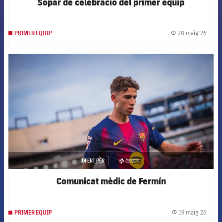
Sopar de celebració del primer equip
20 maig 26
PRIMER EQUIP
label.
FCB Barcelona badge
OFERT PER
asistencia
Comunicat mèdic de Fermín
19 maig 26
PRIMER EQUIP
label.