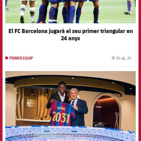
El FC Barcelona jugarà el seu primer triangular en
24 anys
06 ag. 26
PRIMER EQUIP
label.
FCB Barcelona badge