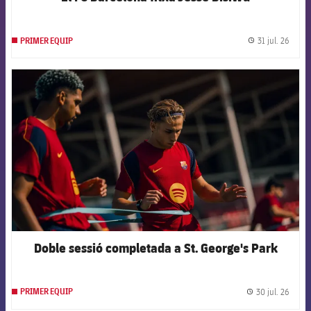
31 jul. 26
PRIMER EQUIP
label.
FCB Barcelona badge
Doble sessió completada a St. George's Park
30 jul. 26
PRIMER EQUIP
label.