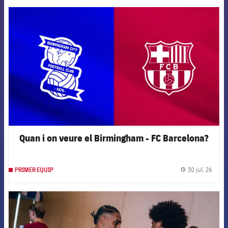
FCB Barcelona badge
Quan i on veure el Birmingham - FC Barcelona?
30 jul. 26
PRIMER EQUIP
label.
FCB Barcelona badge