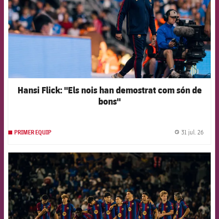
Hansi Flick: "Els nois han demostrat com són de
bons"
31 jul. 26
PRIMER EQUIP
label.
FCB Barcelona badge