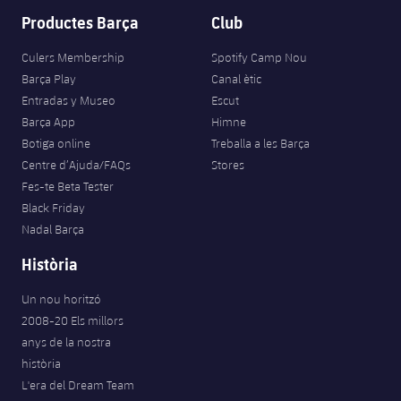
Productes Barça
Club
Culers Membership
Spotify Camp Nou
Barça Play
Canal ètic
Entradas y Museo
Escut
Barça App
Himne
Botiga online
Treballa a les Barça
Centre d’Ajuda/FAQs
Stores
Fes-te Beta Tester
Black Friday
Nadal Barça
Història
Un nou horitzó
2008-20 Els millors
anys de la nostra
història
L'era del Dream Team