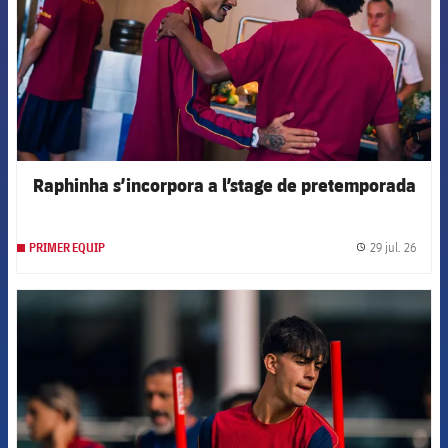
Raphinha s’incorpora a l’stage de pretemporada
29 jul. 26
PRIMER EQUIP
label.
FCB Barcelona badge