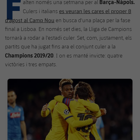
F
Calendari
Barça-Nàpols.
alten només una setmana per al
Campus Estiu
Base
es veuran les cares el proper 8
Culers i italians
SUB13
SUB13 B
Entrades
Barça Atlètic
d'agost al Camp Nou
en busca d'una plaça per la fase
plusicon
més
PLUSICON
MÉS
SUB12
final a Lisboa. En només set dies, la Lliga de Campions
SUB12 C
Gameday Shows
Junior
Primer Equip
Instal·lacions
tornarà a rodar a l'estadi culer. Set, com, justament, els
plusicon
més
SUB11 A
SUB11 C
partits que ha jugat fins ara el conjunt culer a la
Resultats
Cadet A
Actualitat
Barça Atlètic
Spotify Camp Nou
Champions 2019/20
. I on es manté invicte: quatre
plusicon
més
SUB11 B
Classificacions
victòries i tres empats.
Cadet B
Calendari
Actualitat
Palau Blaugrana
Base
plusicon
més
SUB10 A
Jugadors
Infantil A
FC Barcelona club badge
Entrades
Calendari
Estadi Johan Cruyff
Actualitat
SUB10 B
PLUSICON
MÉS
Fotos
Infantil B
Resultats
Resultats
Juvenil
Barça Cafe
Primer equip
SUB9 A
plusicon
més
plusicon
més
Història
Mini
Classificació
Classificació
Cadet A
Ciutat Esportiva
Actualitat
SUB9 B
Barça Atlètic
plusicon
més
Serveis
Palmarès
plusicon
més
Jugadors
Jugadors
Cadet B
Calendari
SUB8 A
La Masia
Actualitat
Base