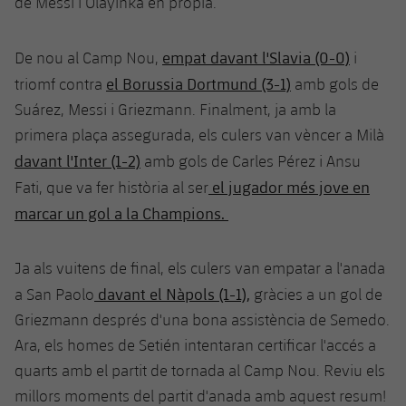
de Messi i Olayinka en pròpia.
Jugadors
Classificació
Juvenil
Notícies
Atletisme
plusicon
més
Fotos
empat davant l'Slavia (0-0)
De nou al Camp Nou,
i
Infantil
Actualitat
Bàsquet en cadira de rodes
el Borussia Dortmund (3-1)
triomf contra
amb gols de
plusicon
més
Història
Suárez, Messi i Griezmann. Finalment, ja amb la
Aleví
Masculí
Actualitat
Hockey gel
primera plaça assegurada, els culers van vèncer a Milà
plusicon
més
Palmarès
davant l'Inter (1-2)
amb gols de Carles Pérez i Ansu
Femení
Jugadors
Actualitat
Hoquei herba
el jugador més jove en
Fati, que va fer història al ser
plusicon
més
marcar un gol a la Champions.
Agenda
Calendari
Jugadors
Notícies
Patinatge artístic
plusicon
més
Resultats
Ja als vuitens de final, els culers van empatar a l'anada
Calendari
Hockey Herba Masculí
Escola de Patinatge
Actualitat
davant el Nàpols (1-1),
a San Paolo
gràcies a un gol de
Classificació
Resultats
Griezmann després d'una bona assistència de Semedo.
Hockey Herba Femení
Plantilla
Rugby
plusicon
més
Ara, els homes de Setién intentaran certificar l'accés a
Classificació
quarts amb el partit de tornada al Camp Nou. Reviu els
Agenda
Actualitat
Voleibol
plusicon
més
millors moments del partit d'anada amb aquest resum!