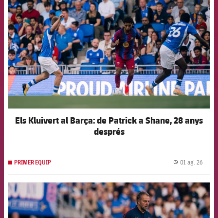
FCB Barcelona badge
Els Kluivert al Barça: de Patrick a Shane, 28 anys
després
01 ag. 26
PRIMER EQUIP
label.
FCB Barcelona badge