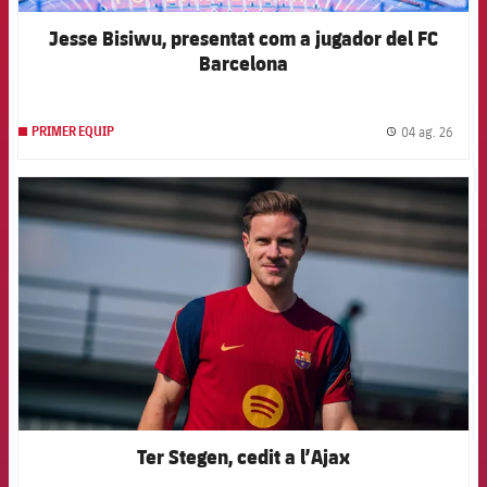
Jesse Bisiwu, presentat com a jugador del FC
Barcelona
04 ag. 26
PRIMER EQUIP
label.
FCB Barcelona badge
Ter Stegen, cedit a l’Ajax