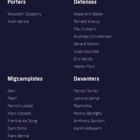
Porters
Defenses
Wojciech Szczęsny
Alejandro Balde
Joan Garcia
Ronald Araujo
Pau Cubarsí
Andreas Christensen
Gerard Martín
Jules Kounde
Eric García
Héctor Fort
Migcampistes
Davanters
Gavi
Ferran Torres
Pedri
Lamine Yamal
Fermín López
Raphinha
Marc Casadó
Roony Bardghji
Frenkie de Jong
Anthony Gordon
Dani Olmo
Karim Adeyemi
Marc Bernal