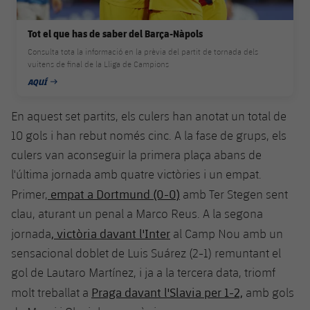
plusicon
més
Serveis Mèdics
Acreditacions
Fotos
Fotos
Infantil A
Entrades
SUB8 B
Calendari
Tot el que has de saber del Barça-Nàpols
Campus Verano
Actualitat
Accessibilitat
Història
Instal·lacions
Consulta tota la informació en la prèvia del partit de tornada dels
Infantil B
Resultats
vuitens de final de la Lliga de Campions
Resultats
Juvenil
PLUSICON
MÉS
Palmarès
AQUÍ
DATA DE PUBLICACIÓ
Classificació
Jugadors
Cadet
Primer equip
plusicon
més
En aquest set partits, els culers han anotat un total de
Jugadors
10 gols i han rebut només cinc. A la fase de grups, els
Classificació
Infantil
Actualitat
Barça Atlètic
plusicon
més
culers van aconseguir la primera plaça abans de
Fotos
l'última jornada amb quatre victòries i un empat.
Aleví
Calendari
Actualitat
Base
plusicon
més
empat a Dortmund (0-0)
Primer,
amb Ter Stegen sent
Palmarès
clau, aturant un penal a Marco Reus. A la segona
Entrades
Calendari
Campus Estiu
Actualitat
, victòria davant l'Inter
jornada
al Camp Nou amb un
Història
Resultats
sensacional doblet de Luis Suárez (2-1) remuntant el
Resultats
Barça C
PLUSICON
MÉS
gol de Lautaro Martínez, i ja a la tercera data, triomf
Classificació
Jugadors
Praga davant l'Slavia per 1-2,
Junior
molt treballat a
amb gols
Informació general
plusicon
més