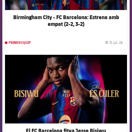
Birmingham City - FC Barcelona: Estrena amb
empat (2-2, 3-2)
31 jul. 26
PRIMER EQUIP
label.
FCB Barcelona badge
El FC Barcelona fitxa Jesse Bisiwu