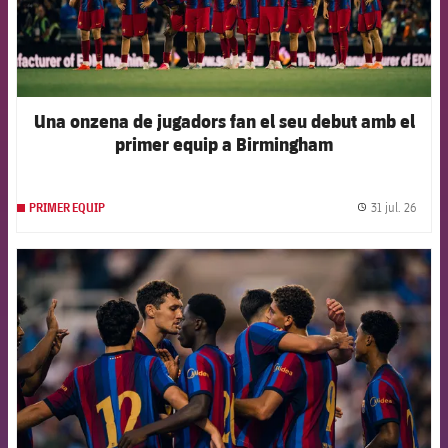
Una onzena de jugadors fan el seu debut amb el
primer equip a Birmingham
31 jul. 26
PRIMER EQUIP
label.
FCB Barcelona badge